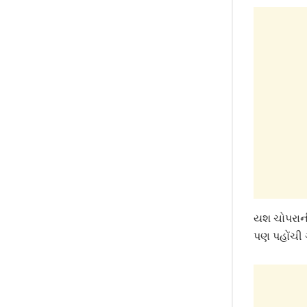
યશ ચોપરાની
પણ પહોંચી 