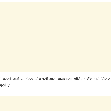
 પત્ની અને આદિત્ય ચોપરાની માતા પામેલાના અંતિમ દર્શન માટે સિંગર
ગયો છે.