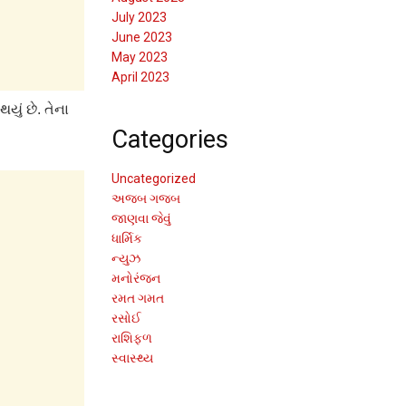
July 2023
June 2023
May 2023
April 2023
ું છે. તેના
Categories
Uncategorized
અજબ ગજબ
જાણવા જેવું
ધાર્મિક
ન્યુઝ
મનોરંજન
રમત ગમત
રસોઈ
રાશિફળ
સ્વાસ્થ્ય