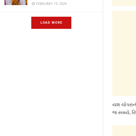
FEBRUARY 19, 2024
LOAD MORE
યશ ચોપરાની
જ સમયે, રિત