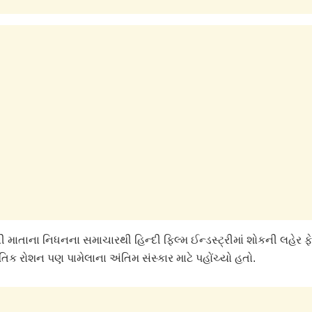
 માતાના નિધનના સમાચારથી હિન્દી ફિલ્મ ઈન્ડસ્ટ્રીમાં શોકની લહેર ફે
િક રોશન પણ પામેલાના અંતિમ સંસ્કાર માટે પહોંચ્યો હતો.