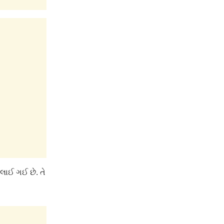
લાઈ ગઈ છે. તે