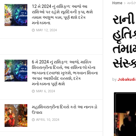
Home
મનોર
12 મે 2024 નું રાશિફળ: આજે આ
રાશિઓ પર રહેશે સૂર્યદેવની કૃપા, થશે
રાની
તમામ અશુભ કામ, પૂર્ણ થશે દરેક
મનોકામના.
હૃતિ
MAY 12, 2024
તમામ
સંસ્ક
6 મે 2024 નું રાશિફળ: આજે, માસિક
શિવરાત્રીના દિવસે, આ રાશિના લોકોના
ભાગ્યના દરવાજા ખુલશે, ભગવાન શિવના
અપાર આશીર્વાદ વરસશે, દરેક
by
Jobakudi
મનોકામના પૂર્ણ થશે
MAY 6, 2024
મહાશિવરાત્રીના દિવસે કરો આ નાનકડો
ઉપાય
APRIL 10, 2024