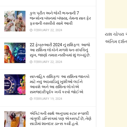
કુલ પ્રીત અને જેકી ભગનાની 7
જન્મોના બંધનમાં બંધાયા, તેમના સાત ફેર
ફરતાની તસવીરો સામે આવી
FEBRUARY 22, 2024
યશ ચોપરા અન
અંતિમ દર્શન
22 ફેબ્રુઆરી 2024 નું રાશિફળ: આજે
આ રાશિના લોકોને મળશે ધન-સંપત્તિનું
સુખ, જાણો તમારા નસીબમાં શું લખ્યું છે.
FEBRUARY 22, 2024
સાપ્તાહિક રાશિફળઃ આ રાશિના જાતકો
માટે નવું અઠવાડિયું ખુશીઓ લઈને
આવશે અને આ રાશિના લોકોએ
સમજદારીપૂર્વક ખર્ચ કરવો જોઈએ
FEBRUARY 19, 2024
એક્ટિંગની સાથે અનુપમા સ્ટાર રૂપાલી
ગાંગુલી ડાન્સિંગમાં પણ એક્સપર્ટ છે, તેણે
સાડીમાં શાનદાર ડાન્સ કર્યો હતો.