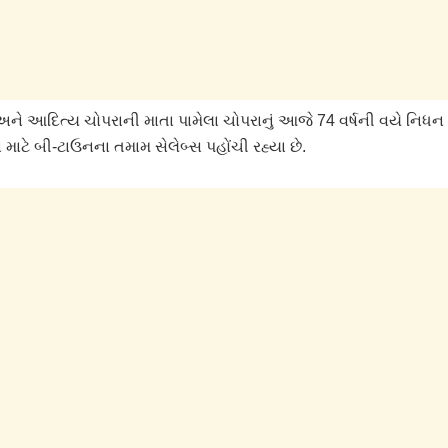
ે આદિત્ય ચોપરાની માતા પામેલા ચોપરાનું આજે 74 વર્ષની વયે નિધન થય
 માટે બી-ટાઉનના તમામ સેલેબ્સ પહોંચી રહ્યા છે.