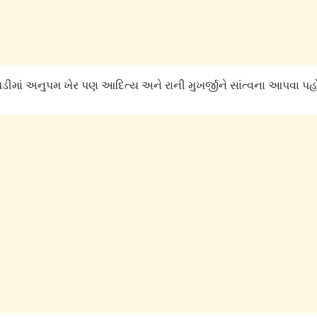
ડીમાં અનુપમ ખેર પણ આદિત્ય અને રાની મુખર્જીને સાંત્વના આપવા પહોં