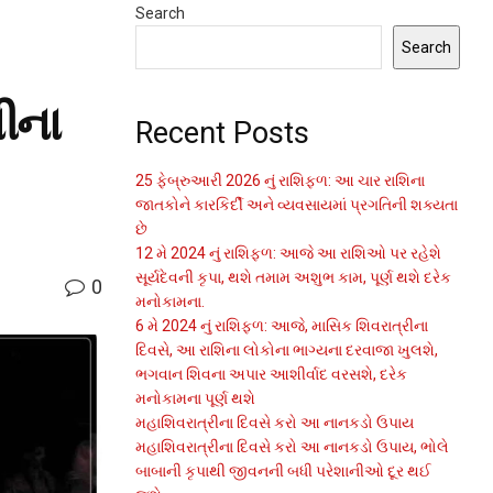
Search
Search
ીના
Recent Posts
25 ફેબ્રુઆરી 2026 નું રાશિફળ: આ ચાર રાશિના
જાતકોને કારકિર્દી અને વ્યવસાયમાં પ્રગતિની શક્યતા
છે
12 મે 2024 નું રાશિફળ: આજે આ રાશિઓ પર રહેશે
સૂર્યદેવની કૃપા, થશે તમામ અશુભ કામ, પૂર્ણ થશે દરેક
0
મનોકામના.
6 મે 2024 નું રાશિફળ: આજે, માસિક શિવરાત્રીના
દિવસે, આ રાશિના લોકોના ભાગ્યના દરવાજા ખુલશે,
ભગવાન શિવના અપાર આશીર્વાદ વરસશે, દરેક
મનોકામના પૂર્ણ થશે
મહાશિવરાત્રીના દિવસે કરો આ નાનકડો ઉપાય
મહાશિવરાત્રીના દિવસે કરો આ નાનકડો ઉપાય, ભોલે
બાબાની કૃપાથી જીવનની બધી પરેશાનીઓ દૂર થઈ