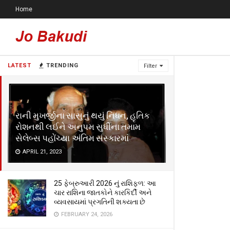
Home
LATEST
TRENDING
Filter
રાની મુખર્જીના સાસુનું થયું નિધન, હૃતિક
રોશનથી લઈને અનુપમ સુધીના તમામ
સેલેબ્સ પહોંચ્યા અંતિમ સંસ્કારમાં
APRIL 21, 2023
25 ફેબ્રુઆરી 2026 નું રાશિફળ: આ
ચાર રાશિના જાતકોને કારકિર્દી અને
વ્યવસાયમાં પ્રગતિની શક્યતા છે
FEBRUARY 24, 2026