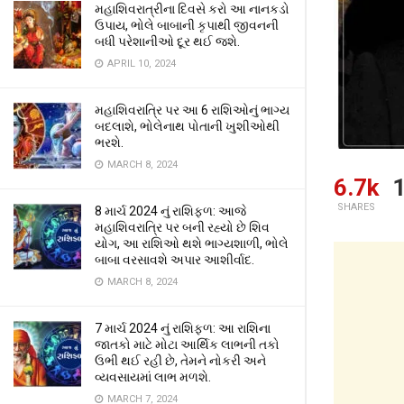
મહાશિવરાત્રીના દિવસે કરો આ નાનકડો
ઉપાય, ભોલે બાબાની કૃપાથી જીવનની
બધી પરેશાનીઓ દૂર થઈ જશે.
APRIL 10, 2024
મહાશિવરાત્રિ પર આ 6 રાશિઓનું ભાગ્ય
બદલાશે, ભોલેનાથ પોતાની ખુશીઓથી
ભરશે.
MARCH 8, 2024
6.7k
1
SHARES
8 માર્ચ 2024 નું રાશિફળ: આજે
મહાશિવરાત્રિ પર બની રહ્યો છે શિવ
યોગ, આ રાશિઓ થશે ભાગ્યશાળી, ભોલે
બાબા વરસાવશે અપાર આશીર્વાદ.
MARCH 8, 2024
7 માર્ચ 2024 નું રાશિફળ: આ રાશિના
જાતકો માટે મોટા આર્થિક લાભની તકો
ઉભી થઈ રહી છે, તેમને નોકરી અને
વ્યવસાયમાં લાભ મળશે.
MARCH 7, 2024