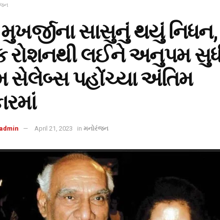
ંજન
 મુખર્જીના સાસુનું થયું નિધન,
ક રોશનથી લઈને અનુપમ સુધ
 સેલેબ્સ પહોંચ્યા અંતિમ
ારમાં
admin
April 21, 2023
in
મનોરંજન