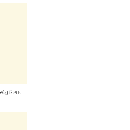
 સોનુ નિગમ