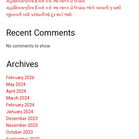
મહાશિવરાત્રીના દિવસે કરો આ નાનકડો ઉપાય
મહાશિવરાત્રીના દિવસે કરો આ નાનકડો ઉપાય, ભોલે બાબાની કૃપાથી
જીવનની બધી પરેશાનીઓ દૂર થઈ જશે.
Recent Comments
No comments to show.
Archives
February 2026
May 2024
April 2024
March 2024
February 2024
January 2024
December 2023
November 2023
October 2023
September 2023