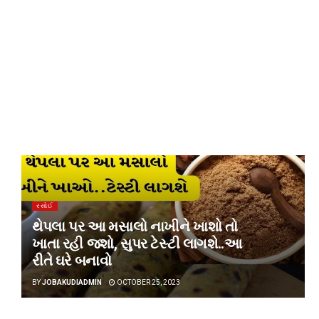
રસોઈ
થેપલા પર આ મસાલો નાખીને ખાશો તો
ખાતા રહી જશો, સુપર ટેસ્ટી લાગશે..આ
રીતે ઘરે બનાવો
BY
JOBAKUDIADMIN
OCTOBER 25, 2023