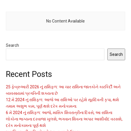
No Content Available
Search
Search
Recent Posts
25 ફેબ્રુઆરી 2026 નું રાશિફળ: આ ચાર રાશિના જાતકોને કારકિર્દી અને
વ્યવસાયમાં પ્રગતિની શક્યતા છે
12 મે 2024 નું રાશિફળ: આજે આ રાશિઓ પર રહેશે સૂર્યદેવની કૃપા, થશે
તમામ અશુભ કામ, પૂર્ણ થશે દરેક મનોકામના.
6 મે 2024 નું રાશિફળ: આજે, માસિક શિવરાત્રીના દિવસે, આ રાશિના
લોકોના ભાગ્યના દરવાજા ખુલશે, ભગવાન શિવના અપાર આશીર્વાદ વરસશે,
દરેક મનોકામના પૂર્ણ થશે