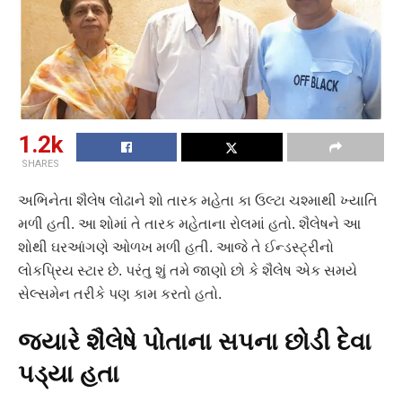
1.2k
SHARES
અભિનેતા શૈલેષ લોઢાને શો તારક મહેતા કા ઉલ્ટા ચશ્માથી ખ્યાતિ
મળી હતી. આ શોમાં તે તારક મહેતાના રોલમાં હતો. શૈલેષને આ
શોથી ઘરઆંગણે ઓળખ મળી હતી. આજે તે ઈન્ડસ્ટ્રીનો
લોકપ્રિય સ્ટાર છે. પરંતુ શું તમે જાણો છો કે શૈલેષ એક સમયે
સેલ્સમેન તરીકે પણ કામ કરતો હતો.
જ્યારે શૈલેષે પોતાના સપના છોડી દેવા
પડ્યા હતા