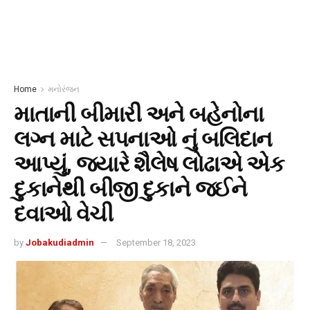
Home
મનોરંજન
માતાની બીમારી અને બહેનોના
લગ્ન માટે સપનાઓ નું બલિદાન
આપ્યું, જ્યારે શૈલેષ લોઢાએ એક
દુકાનેથી બીજી દુકાને જઈને
દવાઓ વેચી
by
Jobakudiadmin
September 18, 2023