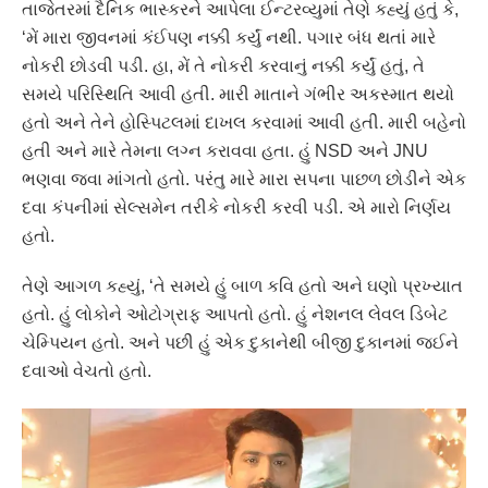
તાજેતરમાં દૈનિક ભાસ્કરને આપેલા ઈન્ટરવ્યુમાં તેણે કહ્યું હતું કે,
‘મેં મારા જીવનમાં કંઈપણ નક્કી કર્યું નથી. પગાર બંધ થતાં મારે
નોકરી છોડવી પડી. હા, મેં તે નોકરી કરવાનું નક્કી કર્યું હતું, તે
સમયે પરિસ્થિતિ આવી હતી. મારી માતાને ગંભીર અકસ્માત થયો
હતો અને તેને હોસ્પિટલમાં દાખલ કરવામાં આવી હતી. મારી બહેનો
હતી અને મારે તેમના લગ્ન કરાવવા હતા. હું NSD અને JNU
ભણવા જવા માંગતો હતો. પરંતુ મારે મારા સપના પાછળ છોડીને એક
દવા કંપનીમાં સેલ્સમેન તરીકે નોકરી કરવી પડી. એ મારો નિર્ણય
હતો.
તેણે આગળ કહ્યું, ‘તે સમયે હું બાળ કવિ હતો અને ઘણો પ્રખ્યાત
હતો. હું લોકોને ઓટોગ્રાફ આપતો હતો. હું નેશનલ લેવલ ડિબેટ
ચેમ્પિયન હતો. અને પછી હું એક દુકાનેથી બીજી દુકાનમાં જઈને
દવાઓ વેચતો હતો.