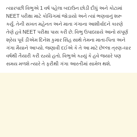
ત્યારપછી વિભુએ 1 વર્ષ પહેલા બદાઉન છોડી દીધું અને કોટામાં
NEET પરીક્ષા માટે કોચિંગમાં જોડાયો અને ત્યાં ભણવાનું શરૂ
કર્યું. તેની સખત મહેનત અને માતા ગંગાના આશીર્વાદને કારણે
તેણે હવે NEET પરીક્ષા પાસ કરી છે. વિભુ ઉપાધ્યાયે આનો સંપૂર્ણ
શ્રેય પૂર્વ ડીએમ દિનેશ કુમાર સિંહ સાથે તેમના માતા-પિતા અને
ગંગા મૈયાને આપ્યો. જણાવી દઈએ કે તે આ માટે છેલ્લા ત્રણ-ચાર
વર્ષથી તૈયારી કરી રહ્યો હતો. વિભુએ કહ્યું કે હવે જ્યારે પણ
સમય મળશે ત્યારે તે ફરીથી ગંગા આરતીમાં સામેલ થશે.