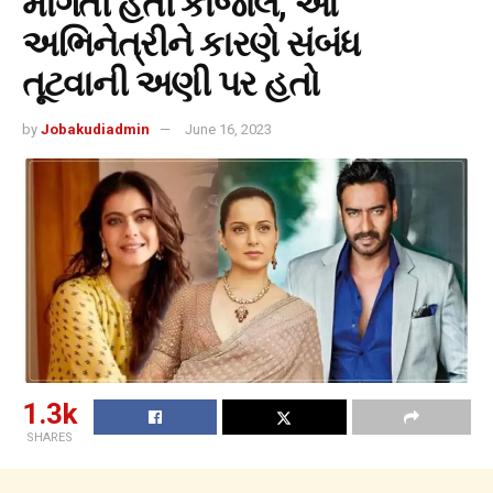
માંગતી હતી કાજોલ, આ
અભિનેત્રીને કારણે સંબંધ
તૂટવાની અણી પર હતો
by
Jobakudiadmin
June 16, 2023
1.3k
SHARES