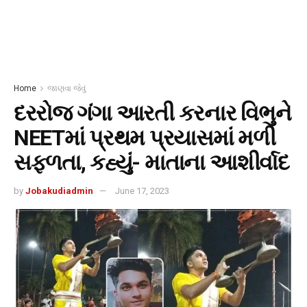
Home
જાણવા જેવું
દરરોજ ગંગા આરતી કરનાર વિભુને
NEETમાં પ્રથમ પ્રયાસમાં મળી
સફળતા, કહ્યું- માતાના આશીર્વાદ
by
Jobakudiadmin
June 17, 2023