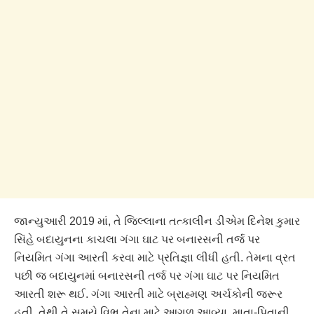
જાન્યુઆરી 2019 માં, તે જિલ્લાના તત્કાલીન ડીએમ દિનેશ કુમાર
સિંહે બદાયુનના કાચલા ગંગા ઘાટ પર બનારસની તર્જ પર
નિયમિત ગંગા આરતી કરવા માટે પ્રતિજ્ઞા લીધી હતી. તેમના વ્રત
પછી જ બદાયુનમાં બનારસની તર્જ પર ગંગા ઘાટ પર નિયમિત
આરતી શરૂ થઈ. ગંગા આરતી માટે બ્રાહ્મણ અર્ચકોની જરૂર
હતી, તેથી તે સમયે વિભુ તેના માટે આગળ આવ્યા. માતા-પિતાની