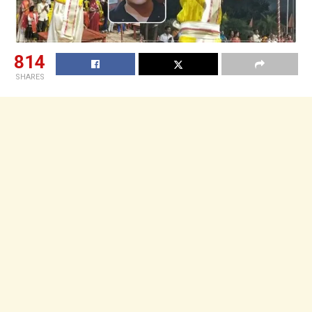
814
SHARES