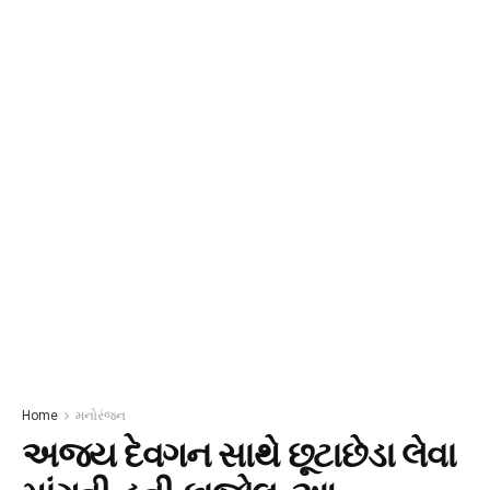
Home
મનોરંજન
અજય દેવગન સાથે છૂટાછેડા લેવા