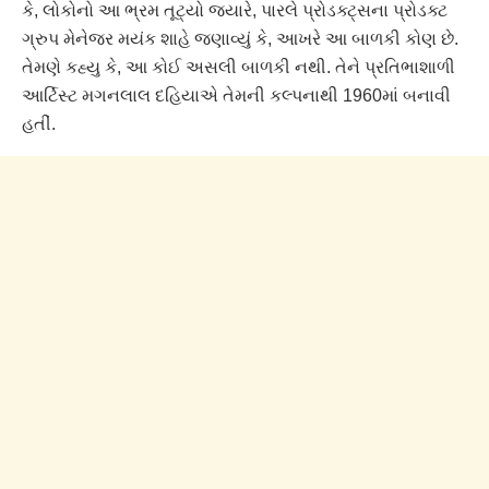
કે, લોકોનો આ ભ્રમ તૂટ્યો જ્યારે, પારલે પ્રોડક્ટ્સના પ્રોડક્ટ
ગ્રુપ મેનેજર મયંક શાહે જણાવ્યું કે, આખરે આ બાળકી કોણ છે.
તેમણે કહ્યુ કે, આ કોઈ અસલી બાળકી નથી. તેને પ્રતિભાશાળી
આર્ટિસ્ટ મગનલાલ દહિયાએ તેમની કલ્પનાથી 1960માં બનાવી
હતીં.