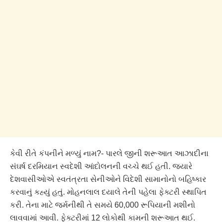
કેવી રીતે કંપનીને મળ્યું નામ?- પારલે જીની શરૂઆત આઝાદીના
સંઘર્ષ દરમિયાન સ્વદેશી આંદોલનની વચ્ચે થઈ હતી. જ્યારે
દેશવાસીઓએ સ્વતંત્રતા સેનીઓને વિદેશી સામાનોનો બહિષ્કાર
કરવાનું કહ્યું હતું. મોહનલાલ દયાલે તેની પહેલા ફેક્ટરી સ્થાપિત
કરી. તેના માટે જર્મનીથી તે સમયે 60,000 રૂપિયાની મશીનો
લાવવામાં આવી. ફેક્ટરીમાં 12 લોકોથી કામની શરૂઆત થઈ.