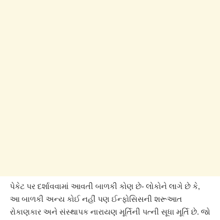
પેકેટ પર દર્શાવવામાં આવતી બાળકી કોણ છે- લોકોને લાગે છે કે,
આ બાળકી અન્ય કોઈ નહીં પણ ઈન્ફોસિસની શરૂઆત
રોકાણકાર અને સંસ્થાપક નારાયણ મૂર્તિની પત્ની સૂધા મૂર્તિ છે. જો