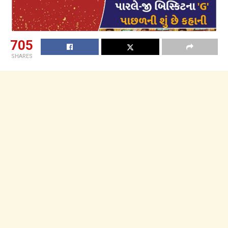
705
SHARES