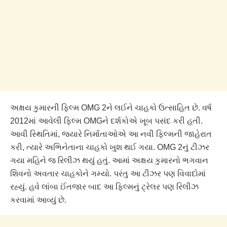
અક્ષય કુમારની ફિલ્મ OMG 2ને લઈને ચાહકો ઉત્સાહિત છે. વર્ષ
2012માં આવેલી ફિલ્મ OMGને દર્શકોએ ખૂબ પસંદ કરી હતી.
આવી સ્થિતિમાં, જ્યારે નિર્માતાઓએ આ નવી ફિલ્મની જાહેરાત
કરી, ત્યારે અભિનેતાના ચાહકો ખુશ થઈ ગયા. OMG 2નું ટીઝર
ગયા મહિને જ રિલીઝ થયું હતું. આમાં અક્ષય કુમારનો ભગવાન
શિવનો અવતાર ચાહકોને ગમ્યો. પરંતુ આ ટીઝર પણ વિવાદોમાં
રહ્યું. હવે લાંબા ઈંતજાર બાદ આ ફિલ્મનું ટ્રેલર પણ રિલીઝ
કરવામાં આવ્યું છે.