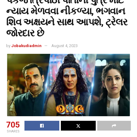
ન્યાય મેળવવા નીકળ્યા, ભગવાન
શિવ અક્ષયને સાથ આપશે, ટ્રેલર
જોરદાર છે
by
Jobakudiadmin
August 4, 2023
705
SHARES