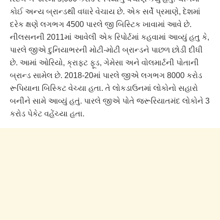
કોઈ અન્ય બ્રાન્ડથી વધારે વેચાય છે. એક સર્વે પ્રમાણે, દેશમાં
દરેક ક્ષણે લગભગ 4500 પારલે જી બિસ્ટિક ખાવામાં આવે છે.
નીલસનની 2011માં આવેલી એક રિપોર્ટમાં કહવામાં આવ્યું હતુ કે,
પારલે જીએ દુનિયાભરની મોટી-મોટી બ્રાન્ડને પાછળ છોડી દીધી
છે. આમાં ઓરિયો, ક્રાફ્ટ ફૂડ, ગેમેસા અને વોલમાર્ટની પોતાની
બ્રાન્ડ સામેલ છે. 2018-20માં પારલે જીએ લગભગ 8000 કરોડ
રૂપિયાના બિસ્કિટ વેચ્યા હતા. તે લોકડાઉનમાં લોકોનો સહારો
બનીને સામે આવ્યું હતું. પારલે જીએ પોતે જરૂરિયાતમંદ લોકોને 3
કરોડ પેકેટ વહેંચ્યા હતા.