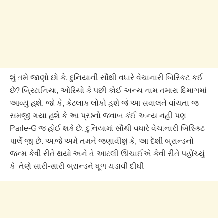
શું તમે જાણો છો કે, દુનિયાની સૌથી વધારે વેચાનારી બિસ્કિટ કઈ
છે? બ્રિટાનિયા, ઓરિયો કે પછી કોઈ અન્ય નામ તમારા દિમાગમાં
આવ્યું હશે. જો કે, કેટલાક લોકો હશે જે આ સવાલને વાંચતા જ
સમજી ગયા હશે કે આ પ્રશ્નનો જવાબ કંઈ અન્ય નહીં પણ
Parle-G જ હોઈ શકે છે. દુનિયામાં સૌથી વધારે વેચાનારી બિસ્કિટ
પાર્લે જી છે. આજે અમે તમને જણાવીશું કે, આ દેશી બ્રાન્ડનો
જન્મ કેવી રીતે થયો અને તે આટલી ઊંચાઈએ કેવી રીતે પહોંચ્યું
કે ,તેણે સારી-સારી બ્રાન્ડને ધૂળ ચડાવી દીધી.