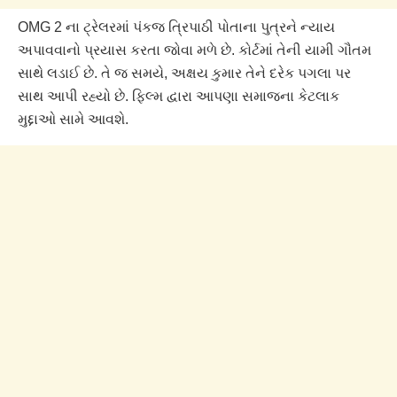
OMG 2 ના ટ્રેલરમાં પંકજ ત્રિપાઠી પોતાના પુત્રને ન્યાય
અપાવવાનો પ્રયાસ કરતા જોવા મળે છે. કોર્ટમાં તેની યામી ગૌતમ
સાથે લડાઈ છે. તે જ સમયે, અક્ષય કુમાર તેને દરેક પગલા પર
સાથ આપી રહ્યો છે. ફિલ્મ દ્વારા આપણા સમાજના કેટલાક
મુદ્દાઓ સામે આવશે.