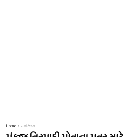
Home
મનોરંજન
પંકજ ત્રિપાઠી પોતાના પુત્ર માટે