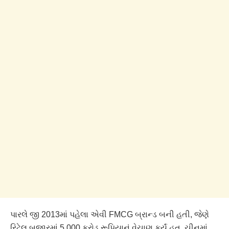
પારલે જી 2013માં પહેલા એવી FMCG બ્રાન્ડ બની હતી, જેણે
રિટેલ બજારમાં 5,000 કરોડ રૂપિયાનું વેચાણ કર્યું હતુ. ચીનમાં