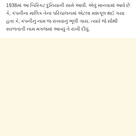
1938માં આ બિસ્કિટ દુનિયાની સામે આવી. એવું માનવામાં આવે છે
કે, કંપનીના માલિક તેના પરિચાલનમાં એટલા મશગૂલ થઈ ગયા
હતા કે, કંપનીનું નામ જ રાખવાનું ભૂલી ગાય. ત્યારે જે સૌથી
સરળતાતી નામ મગજમાં આવ્યું તે રાખી દીધું.