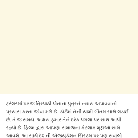
ટ્રેલરમાં પંકજ ત્રિપાઠી પોતાના પુત્રને ન્યાય અપાવવાનો
પ્રયાસ કરતા જોવા મળે છે. કોર્ટમાં તેની યામી ગૌતમ સાથે લડાઈ
છે. તે જ સમયે, અક્ષય કુમાર તેને દરેક પગલા પર સાથ આપી
રહ્યો છે. ફિલ્મ દ્વારા આપણા સમાજના કેટલાક મુદ્દાઓ સામે
આવશે. આ સાથે દેશની એજ્યુકેશન સિસ્ટમ પર પણ સવાલો