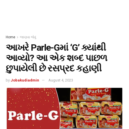
Home
જાણવા જેવું
આખરે Parle-Gમાં ‘G’ ક્યાંથી
આવ્યો? આ એક શબ્દ પાછળ
છુપાયેલી છે રસપ્રદ કહાણી
by
Jobakudiadmin
August 4, 2023