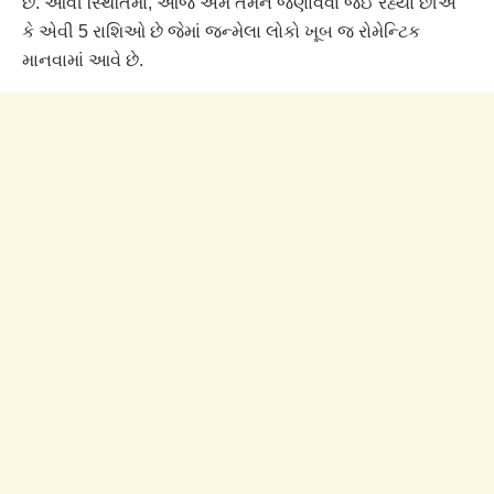
છે. આવી સ્થિતિમાં, આજે અમે તમને જણાવવા જઈ રહ્યા છીએ
કે એવી 5 રાશિઓ છે જેમાં જન્મેલા લોકો ખૂબ જ રોમેન્ટિક
માનવામાં આવે છે.