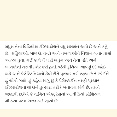
મધુરા તેના વિડિયોમાં ઈઝરાયેલને વધુ સમર્થન આપે છે અને કહે
છે, ‘મહિલાઓ, બાળકો, વૃદ્ધો અને નબળાઓને નિશાન બનાવવામાં
આવ્યા હતા. ગઈ કાલે મેં મારી બહેન અને તેના પતિ અને
બાળકોની તસવીર શેર કરી હતી, જેથી દુનિયા આપણું દર્દ જોઈ
શકે અને પેલેસ્ટિનિયનો કેવી રીતે પ્રચાર કરી રહ્યા છે તે જોઈને
હું ચોંકી ગયો. હું કહેવા માંગુ છું કે પેલેસ્ટાઈન તરફી પ્રચાર
ઈઝરાયેલના લોકોને હત્યારા તરીકે બતાવવા માંગે છે. તમને
જણાવી દઈએ કે નાગિન એક્ટ્રેસનો આ વીડિયો સોશિયલ
મીડિયા પર વાયરલ થઈ રહ્યો છે.