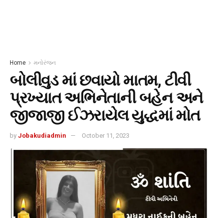
Home
મનોરંજન
બોલીવુડ માં છવાયો માતમ, ટીવી
પ્રખ્યાત અભિનેતાની બહેન અને
જીજાજી ઈઝરાયેલ યુદ્ધમાં મોત
by
Jobakudiadmin
October 11, 2023