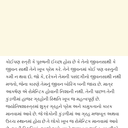
કોઈપણ સ્ત્રી કે પુરુષની ઈચ્છા હોય છે કે તેનો જીવનસાથી કે
જીવન સાથી તેને ખૂબ પ્રેમ કરે. તેને જીવનમાં કોઈ પણ વસ્તુની
કમી ન થવા દો. જો કે, દરેકને તેમની પસંદગીનો જીવનસાથી નથી
મળતો, જેના કારણે તેમનું જીવન બોરિંગ બની જાય છે. માત્ર
આકર્ષણ એ રોમેન્ટિક હોવાની નિશાની નથી. તેની પાછળ તેની
કુંડળીમાં હાજર ગ્રહોની સ્થિતિ ખૂબ જ મહત્વપૂર્ણ છે.
જ્યોતિષશાસ્ત્રમાં શુક્ર ગ્રહને પ્રેમ અને કામુકતાનો કારક
માનવામાં આવે છે. જે લોકોની કુંડળીમાં આ ગ્રહ મજબૂત અથવા
ઉચ્ચ સ્થાનમાં હોય છે તે લોકો ખૂબ જ રોમેન્ટિક માનવામાં આવે