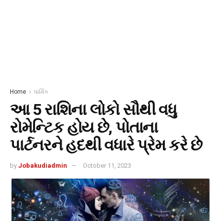
Home
ધાર્મિક
આ 5 રાશિના લોકો સૌથી વધુ
રોમેન્ટિક હોય છે, પોતાના
પાર્ટનરને હદથી વધારે પ્રેમ કરે છે
by
Jobakudiadmin
October 11, 2023