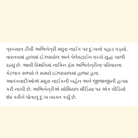
પ્રખ્યાત ટીવી અભિનેત્રી મધુરા નાઈક પર દુઃખનો પહાડ પડ્યો.
વાસ્તવમાં હાલમાં ઈઝરાયેલ અને પેલેસ્ટાઈન વચ્ચે યુદ્ધ ચાલી
રહ્યું છે. આવી સ્થિતિમાં નાગિન ફેમ અભિનેત્રીના પરિવારના
કેટલાક સભ્યો તે સમયે ઇઝરાયલમાં હાજર હતા.
આતંકવાદીઓએ મધુરા નાઈકની બહેન અને જીજાજીની હત્યા
કરી નાખી છે. અભિનેત્રીએ સોશિયલ મીડિયા પર એક વીડિયો
શેર કરીને પોતાનું દુઃખ વ્યક્ત કર્યું છે.