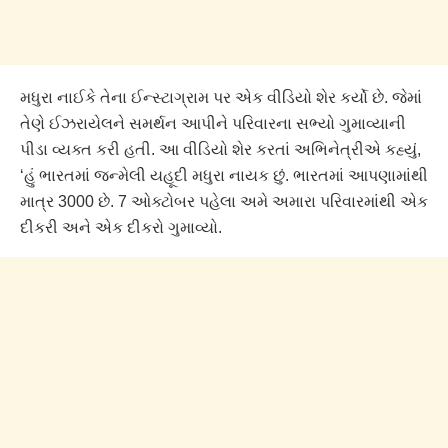
મધુરા નાઈકે તેના ઈન્સ્ટાગ્રામ પર એક વીડિયો શેર કર્યો છે. જેમાં
તેણે ઈઝરાયેલને સમર્થન આપીને પરિવારના સભ્યો ગુમાવ્યાની
પીડા વ્યક્ત કરી હતી. આ વીડિયો શેર કરતાં અભિનેત્રીએ કહ્યું,
‘હું ભારતમાં જન્મેલી યહૂદી મધુરા નાયક છું. ભારતમાં આપણામાંથી
માત્ર 3000 છે. 7 ઓક્ટોબર પહેલા અમે અમારા પરિવારમાંથી એક
દીકરી અને એક દીકરો ગુમાવ્યો.