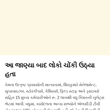
આ જાણ્યા બાદ લોકો ચોંકી ઉઠ્યા
હતા
તેમના ઉત્કૃષ્ટ પ્રયાસોની માન્યતામાં, શિવકુમારે મેનેજમેન્ટ,
સુપરવાઇઝર, સ્ટોરકીપર્સ, કેશિયર્સ, ફિલ્ડ સ્ટાફ અને ડ્રાઇવરો
સહિત 15 મુખ્ય કર્મચારીઓને રૂ. 2 લાખથી વધુ કિંમતની બુલેટ્સ
ભેટમાં આપી. વધુમાં, કાર્યદળના અન્ય સભ્યોને એલસીડી ટીવી