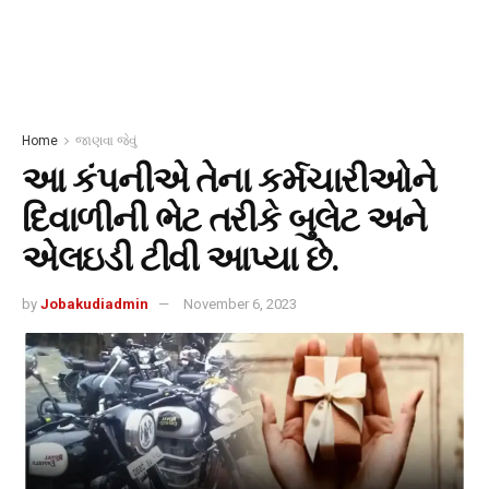
Home
જાણવા જેવું
આ કંપનીએ તેના કર્મચારીઓને
દિવાળીની ભેટ તરીકે બુલેટ અને
એલઇડી ટીવી આપ્યા છે.
by
Jobakudiadmin
November 6, 2023