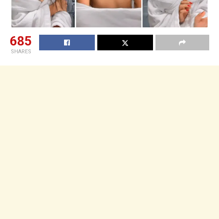
685
SHARES