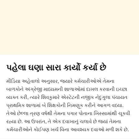
પહેલા ઘણા સારા કાર્યો કર્યા છે
મીડિયા અહેવાલો અનુસાર, જ્યારે કર્મચારીઓએ તેમના
બાળકોને અંગ્રેજી માધ્યમની શાળાઓમાં દાખલ કરવાની ઇચ્છા
વ્યક્ત કરી, ત્યારે શિવકુમારે એસ્ટેટની નજીક નેદુગુલા પંચાયત
પ્રાથમિક શાળામાં બે શિક્ષકોની નિમણૂક કરીને આગળ વધ્યા.
તેઓ છેલ્લા ત્રણ વર્ષથી તેમના પગાર પોતાના ખિસ્સામાંથી ચૂકવી
રહ્યા છે. આ ઉપરાંત, તે એક દવાખાનું ચલાવે છે જ્યાં તેમના
કર્મચારીઓને કોઈપણ ખર્ચ વિના આવશ્યક દવાઓ મળી શકે છે.