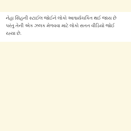
નેહા સિંહની સ્ટાઈલ જોઈને લોકો આશ્ચર્યચકિત થઈ જાય છે
પરંતુ તેની એક ઝલક મેળવવા માટે લોકો સતત વીડિયો જોઈ
રહ્યા છે.