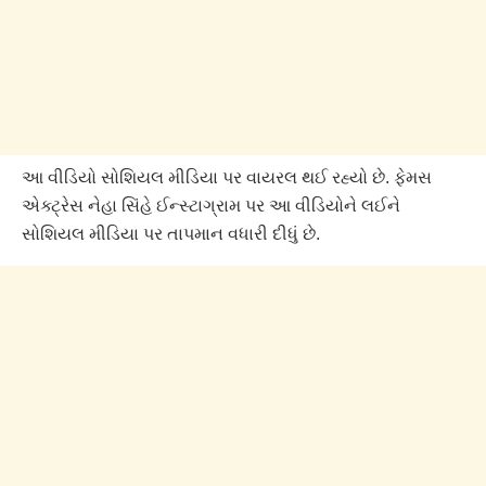
આ વીડિયો સોશિયલ મીડિયા પર વાયરલ થઈ રહ્યો છે. ફેમસ
એક્ટ્રેસ નેહા સિંહે ઈન્સ્ટાગ્રામ પર આ વીડિયોને લઈને
સોશિયલ મીડિયા પર તાપમાન વધારી દીધું છે.