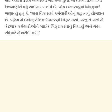
સેટ અથવા 18% બોનસની ભેટ મળી હતી, જે તેમની દિવાળીની
ઉજવણીને વધુ યાદગાર બનાવે છે. એક ઈન્ટરવ્યુમાં શિવકુમારે
જણાવ્યું હતું કે, “મારા વિકાસમાં કર્મચારીઓનું મહત્ત્વનું યોગદાન
છે. પહેલા મેં ઈલેક્ટ્રોનિક ઉપકરણો ગિફ્ટ કર્યા, પરંતુ તે પછી મેં
કેટલાક કર્મચારીઓને બાઈક ગિફ્ટ કરવાનું વિચાર્યું અને ગયા
રવિવારે મેં ખરીદી કરી.”