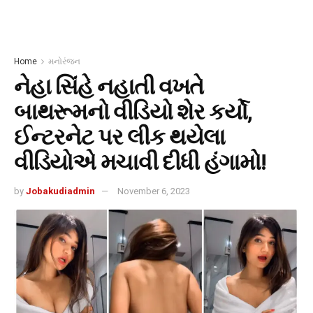
Home
મનોરંજન
નેહા સિંહે નહાતી વખતે
બાથરૂમનો વીડિયો શેર કર્યો,
ઈન્ટરનેટ પર લીક થયેલા
વીડિયોએ મચાવી દીધી હંગામો!
by
Jobakudiadmin
November 6, 2023