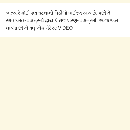
અત્યારે કોઈ પણ ઘટનાનો વિડીયો વાઈરલ થાય છે. પછી તે
રમતગમતના ક્ષેત્રનો હોય કે રાજકારણના ક્ષેત્રમાં. આજે અમે
લાવ્યા છીએ વધુ એક લેટેસ્ટ VIDEO.