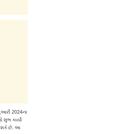
્યુઆરી 2024ના
 શુભ કાર્યો
 શકે છે. આ