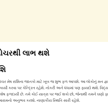
 ગોચરથી લાભ થશે
શિ
 ગોચર મેષ રાશિના જાતકો માટે ખૂબ જ શુભ ફળ આપશે. આ લોકોનું મન જ્
કાર્યો કરવા પર કેન્દ્રિત રહેશે. નોકરી અને ધંધામાં પણ ફાયદો થશે. વિદ્ય
ષ ફળદાયી છે. તમે કોઈ યાત્રા પર જઈ શકો છો, જેનાથી તમને ઘણો ફા
આરામનો અનુભવ કરશો. નાણાકીય સ્થિતિ સારી રહેશે.