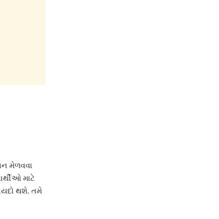
ઞાન મેળવવા
ાર્થીઓ માટે
યદો થશે. તમે