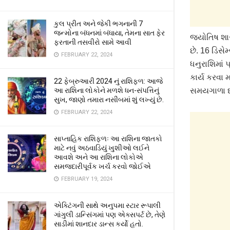
કુલ પ્રીત અને જેકી ભગનાની 7
જન્મોના બંધનમાં બંધાયા, તેમના સાત ફેર
જ્યોતિષ શાસ્
ફરતાની તસવીરો સામે આવી
છે. 16 ડિસે
FEBRUARY 22, 2024
ધનુરાશિમાં પ
કાર્ય કરવા
22 ફેબ્રુઆરી 2024 નું રાશિફળ: આજે
આ રાશિના લોકોને મળશે ધન-સંપત્તિનું
સમયગાળા દર
સુખ, જાણો તમારા નસીબમાં શું લખ્યું છે.
FEBRUARY 22, 2024
સાપ્તાહિક રાશિફળઃ આ રાશિના જાતકો
માટે નવું અઠવાડિયું ખુશીઓ લઈને
આવશે અને આ રાશિના લોકોએ
સમજદારીપૂર્વક ખર્ચ કરવો જોઈએ
FEBRUARY 19, 2024
એક્ટિંગની સાથે અનુપમા સ્ટાર રૂપાલી
ગાંગુલી ડાન્સિંગમાં પણ એક્સપર્ટ છે, તેણે
સાડીમાં શાનદાર ડાન્સ કર્યો હતો.