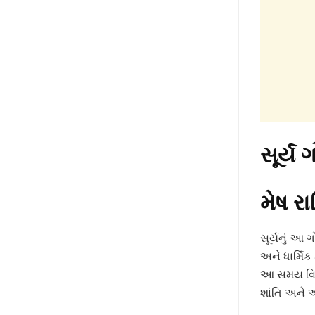
સૂર્ય
મેષ રા
સૂર્યનું આ
અને ધાર્મિક 
આ સમય વિશે
શાંતિ અને 