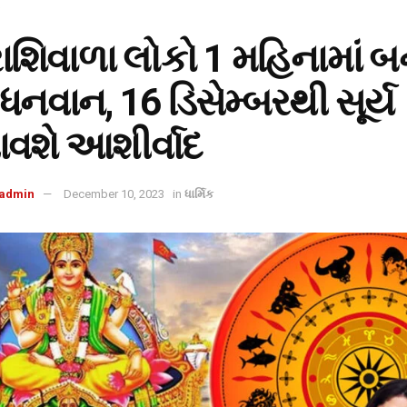
શિવાળા લોકો 1 મહિનામાં બ
ધનવાન, 16 ડિસેમ્બરથી સૂર્ય
વશે આશીર્વાદ
admin
December 10, 2023
in
ધાર્મિક