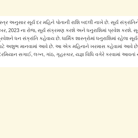
ત્ર અનુસાર સૂર્ય દર મહિને પોતાની રાશિ બદલી નાખે છે. સૂર્ય સંક્રાંતિને
મ્બર, 2023 ના રોજ, સૂર્ય સંક્રમણ કરશે અને ધનુરાશિમાં પ્રવેશ કરશે. સૂ
્રવેશને ધન સંક્રાંતિ કહેવાય છે. ધાર્મિક શાસ્ત્રોમાં ધનુરાશિમાં રહેલા સૂર્
 માટે અશુભ માનવામાં આવે છે. આ એક મહિનાને ખરમાસ કહેવામાં આવે 
મિયાન સગાઈ, લગ્ન, ગાંઠ, ગૃહસ્કાર, યજ્ઞ વિધિ વગેરે કરવામાં આવતાં