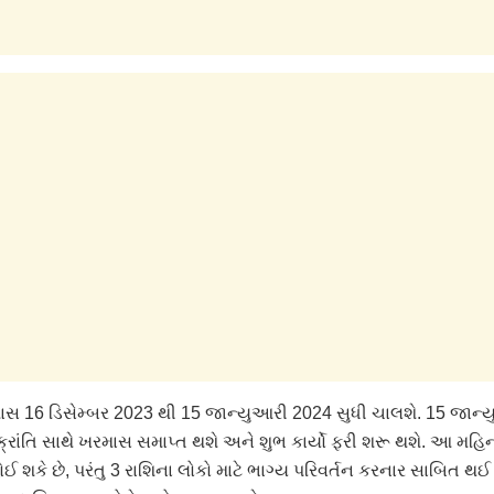
માસ 16 ડિસેમ્બર 2023 થી 15 જાન્યુઆરી 2024 સુધી ચાલશે. 15 જાન
રાંતિ સાથે ખરમાસ સમાપ્ત થશે અને શુભ કાર્યો ફરી શરૂ થશે. આ મહિનો
હોઈ શકે છે, પરંતુ 3 રાશિના લોકો માટે ભાગ્ય પરિવર્તન કરનાર સાબિત થઈ