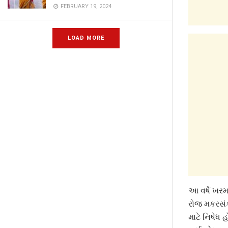
FEBRUARY 19, 2024
LOAD MORE
આ વર્ષે ખર
રોજ મકરસંક્
માટે નિષેધ 