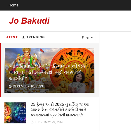
Home
LATEST
TRENDING
Filter
આ રાશિવાળા લોકો 1 મહિનામાં બની જશે
ધનવાન, 16 ડિસેમ્બરથી સૂર્ય વરસાવશે
આશીર્વાદ
DECEMBER 10, 2023
25 ફેબ્રુઆરી 2026 નું રાશિફળ: આ
ચાર રાશિના જાતકોને કારકિર્દી અને
વ્યવસાયમાં પ્રગતિની શક્યતા છે
FEBRUARY 24, 2026