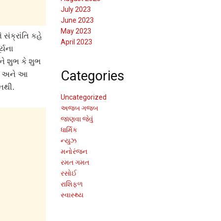
July 2023
June 2023
May 2023
 સંક્રાંતિ કહે
April 2023
ર્યના
યને શુભ કે શુભ
Categories
છે અને આ
 નથી.
Uncategorized
અજબ ગજબ
જાણવા જેવું
ધાર્મિક
ન્યુઝ
મનોરંજન
રમત ગમત
રસોઈ
રાશિફળ
સ્વાસ્થ્ય