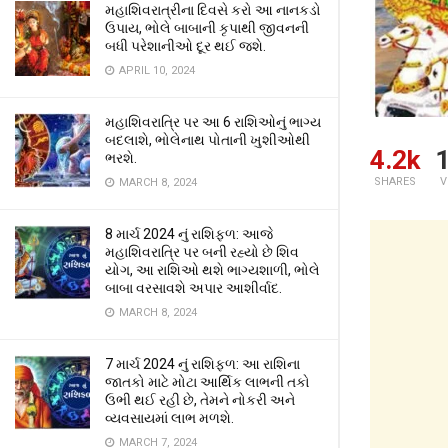
મહાશિવરાત્રીના દિવસે કરો આ નાનકડો
ઉપાય, ભોલે બાબાની કૃપાથી જીવનની
બધી પરેશાનીઓ દૂર થઈ જશે.
APRIL 10, 2024
મહાશિવરાત્રિ પર આ 6 રાશિઓનું ભાગ્ય
બદલાશે, ભોલેનાથ પોતાની ખુશીઓથી
4.2k
ભરશે.
SHARES
V
MARCH 8, 2024
8 માર્ચ 2024 નું રાશિફળ: આજે
મહાશિવરાત્રિ પર બની રહ્યો છે શિવ
યોગ, આ રાશિઓ થશે ભાગ્યશાળી, ભોલે
બાબા વરસાવશે અપાર આશીર્વાદ.
MARCH 8, 2024
7 માર્ચ 2024 નું રાશિફળ: આ રાશિના
જાતકો માટે મોટા આર્થિક લાભની તકો
ઉભી થઈ રહી છે, તેમને નોકરી અને
વ્યવસાયમાં લાભ મળશે.
MARCH 7, 2024