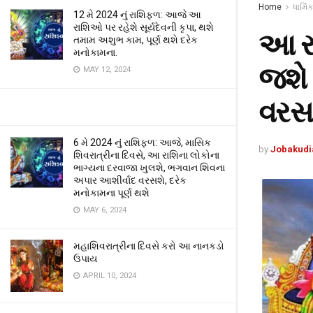
Home
ધાર્મિક
12 મે 2024 નું રાશિફળ: આજે આ
રાશિઓ પર રહેશે સૂર્યદેવની કૃપા, થશે
આ રા
તમામ અશુભ કામ, પૂર્ણ થશે દરેક
મનોકામના.
જશે 
MAY 12, 2024
વરસા
6 મે 2024 નું રાશિફળ: આજે, માસિક
by
Jobakudi
શિવરાત્રીના દિવસે, આ રાશિના લોકોના
ભાગ્યના દરવાજા ખુલશે, ભગવાન શિવના
અપાર આશીર્વાદ વરસશે, દરેક
મનોકામના પૂર્ણ થશે
MAY 6, 2024
મહાશિવરાત્રીના દિવસે કરો આ નાનકડો
ઉપાય
APRIL 10, 2024