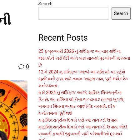
Search
Search
ની
Recent Posts
25 ફેબ્રુઆરી 2026 નું રાશિફળ: આ ચાર રાશિના
જાતકોને કારકિર્દી અને વ્યવસાયમાં પ્રગતિની શક્યતા
છે
0
12 મે 2024 નું રાશિફળ: આજે આ રાશિઓ પર રહેશે
સૂર્યદેવની કૃપા, થશે તમામ અશુભ કામ, પૂર્ણ થશે દરેક
મનોકામના.
6 મે 2024 નું રાશિફળ: આજે, માસિક શિવરાત્રીના
દિવસે, આ રાશિના લોકોના ભાગ્યના દરવાજા ખુલશે,
ભગવાન શિવના અપાર આશીર્વાદ વરસશે, દરેક
મનોકામના પૂર્ણ થશે
મહાશિવરાત્રીના દિવસે કરો આ નાનકડો ઉપાય
મહાશિવરાત્રીના દિવસે કરો આ નાનકડો ઉપાય, ભોલે
બાબાની કૃપાથી જીવનની બધી પરેશાનીઓ દૂર થઈ