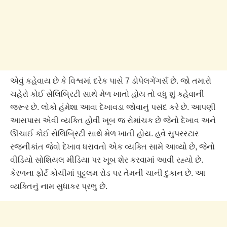
એવું કહેવાય છે કે વિશ્વમાં દરેક પાસે 7 ડોપેલગેંગર્સ છે. જો તમારો
ચહેરો કોઈ સેલિબ્રિટી સાથે મેળ ખાતો હોય તો વધુ શું કહેવાની
જરૂર છે. લોકો હંમેશા આવા દેખાવડા જોવાનું પસંદ કરે છે. આપણી
આસપાસ એવી વ્યક્તિ હોવી ખૂબ જ રોમાંચક છે જેનો દેખાવ અને
ઊંચાઈ કોઈ સેલિબ્રિટી સાથે મેળ ખાતી હોય. હવે સુપરસ્ટાર
રજનીકાંત જેવો દેખાવ ધરાવતો એક વ્યક્તિ સામે આવ્યો છે, જેનો
વીડિયો સોશિયલ મીડિયા પર ખૂબ શેર કરવામાં આવી રહ્યો છે.
કેરળના ફોર્ટ કોચીમાં પુટ્ટલમ રોડ પર તેમની ચાની દુકાન છે. આ
વ્યક્તિનું નામ સુધાકર પ્રભુ છે.