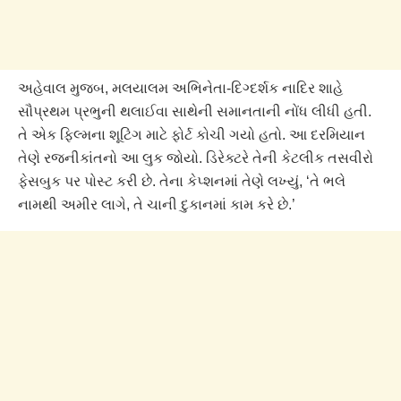
અહેવાલ મુજબ, મલયાલમ અભિનેતા-દિગ્દર્શક નાદિર શાહે
સૌપ્રથમ પ્રભુની થલાઈવા સાથેની સમાનતાની નોંધ લીધી હતી.
તે એક ફિલ્મના શૂટિંગ માટે ફોર્ટ કોચી ગયો હતો. આ દરમિયાન
તેણે રજનીકાંતનો આ લુક જોયો. ડિરેક્ટરે તેની કેટલીક તસવીરો
ફેસબુક પર પોસ્ટ કરી છે. તેના કેપ્શનમાં તેણે લખ્યું, ‘તે ભલે
નામથી અમીર લાગે, તે ચાની દુકાનમાં કામ કરે છે.’