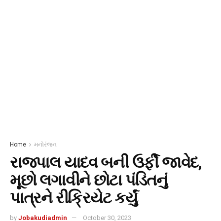
Home
મનોરંજન
રાજપાલ યાદવ બની ઉર્ફી જાવેદ,
મૂછો લગાવીને છોટા પંડિતનું
પાત્રને રીક્રિયેટ કર્યું
by
Jobakudiadmin
October 30, 2023