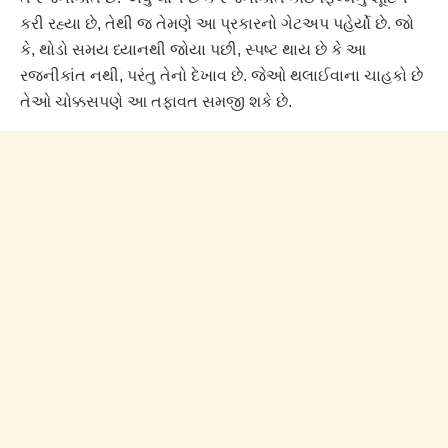
કરી રહ્યા છે, તેથી જ તેમણે આ પ્રકારનો ગેટઅપ પહેર્યો છે. જો
કે, થોડો સમય ધ્યાનથી જોયા પછી, સ્પષ્ટ થાય છે કે આ
રજનીકાંત નથી, પરંતુ તેનો દેખાવ છે. જેઓ થલાઈવાના ચાહકો છે
તેઓ ચોક્કસપણે આ તફાવત સમજી શકે છે.