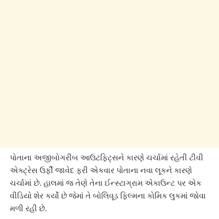
પોતાના અજીબોગરીબ આઉટફિટ્સને કારણે ચર્ચામાં રહેતી ટીવી
એક્ટ્રેસ ઉર્ફી જાવેદ ફરી એકવાર પોતાના નવા લૂકને કારણે
ચર્ચામાં છે. હાલમાં જ તેણે તેના ઈન્સ્ટાગ્રામ એકાઉન્ટ પર એક
વીડિયો શેર કર્યો છે જેમાં તે બોલિવૂડ ફિલ્મના કોમિક લુકમાં જોવા
મળી રહી છે.