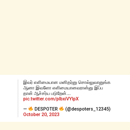
இவர் எளிமையான மனிதர்னு சொல்லுவானுங்க
ஆனா இவளோ எளிமையானவரான்னு இப்ப
தான் ஆச்சர்ய படுறேன்….
pic.twitter.com/pIbxiVYlpX
—
DESPOTER
(@despoters_12345)
October 20, 2023