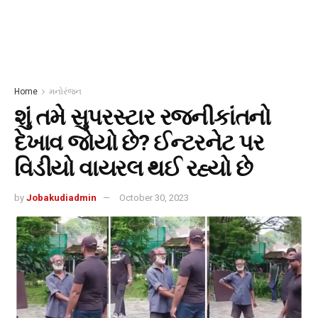
Home
મનોરંજન
શું તમે સુપરસ્ટાર રજનીકાંતનો
દેખાવ જોયો છે? ઈન્ટરનેટ પર
વિડીયો વાયરલ થઈ રહ્યો છે
by
Jobakudiadmin
October 30, 2023