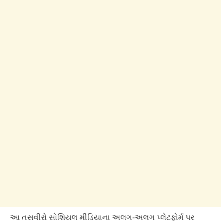
આ તસવીરો સોશિયલ મીડિયાના અલગ-અલગ પ્લેટફોર્મ પર