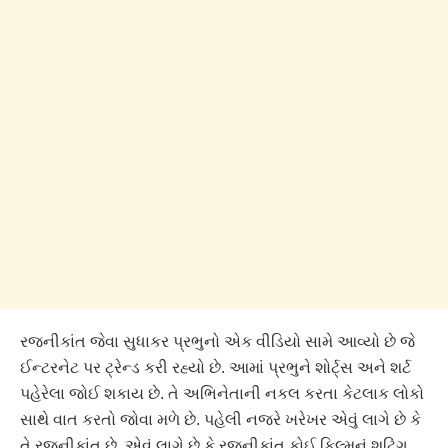
રજનીકાંત જેવા સુધાકર પ્રભુનો એક વીડિયો સામે આવ્યો છે જે
ઈન્ટરનેટ પર ટ્રેન્ડ કરી રહ્યો છે. આમાં પ્રભુને શોર્ટ્સ અને શર્ટ
પહેરેલા જોઈ શકાય છે. તે અભિનેતાની નકલ કરતા કેટલાક લોકો
સાથે વાત કરતો જોવા મળે છે. પહેલી નજરે ખરેખર એવું લાગે છે કે
તે રજનીકાંત છે. એવું લાગે છે કે રજનીકાંત કોઈ ફિલ્મનું શૂટિંગ