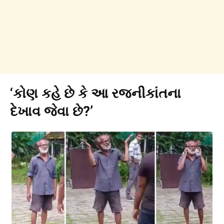
‘કોણ કહે છે કે આ રજનીકાંતના
દેખાવ જેવા છે?’