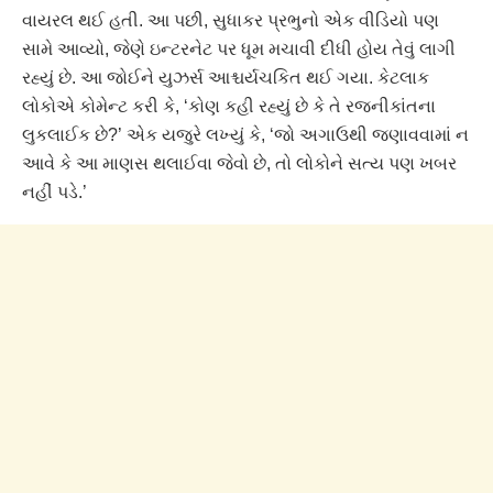
વાયરલ થઈ હતી. આ પછી, સુધાકર પ્રભુનો એક વીડિયો પણ
સામે આવ્યો, જેણે ઇન્ટરનેટ પર ધૂમ મચાવી દીધી હોય તેવું લાગી
રહ્યું છે. આ જોઈને યુઝર્સ આશ્ચર્યચકિત થઈ ગયા. કેટલાક
લોકોએ કોમેન્ટ કરી કે, ‘કોણ કહી રહ્યું છે કે તે રજનીકાંતના
લુકલાઈક છે?’ એક યજુરે લખ્યું કે, ‘જો અગાઉથી જણાવવામાં ન
આવે કે આ માણસ થલાઈવા જેવો છે, તો લોકોને સત્ય પણ ખબર
નહીં પડે.’