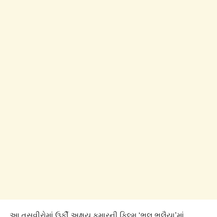
આ તસવીરોમાં ઉર્ફી અક્ષય કુમારની ફિલ્મ ‘ભૂલ ભુલૈયા’માં