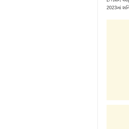
છે તેમને અ
2023માં શનિએ