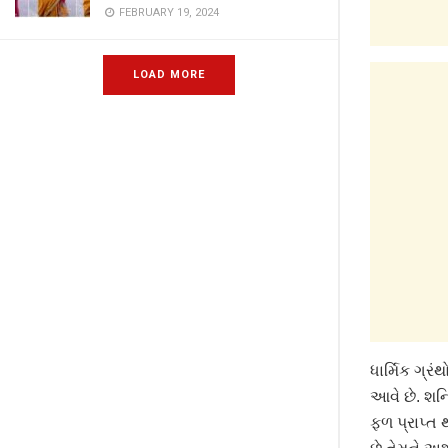
FEBRUARY 19, 2024
LOAD MORE
ધાર્મિક ગ્
આવે છે. શન
ફળ પ્રાપ્ત 