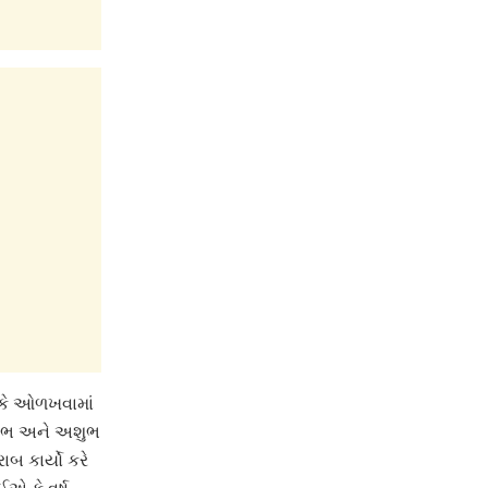
ીકે ઓળખવામાં
 શુભ અને અશુભ
ાબ કાર્યો કરે