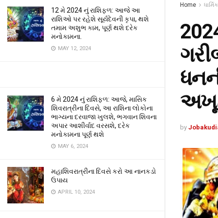
Home
ધાર્મિક
12 મે 2024 નું રાશિફળ: આજે આ
રાશિઓ પર રહેશે સૂર્યદેવની કૃપા, થશે
2024
તમામ અશુભ કામ, પૂર્ણ થશે દરેક
મનોકામના.
ગરીબ
MAY 12, 2024
ધનની
અખૂ
6 મે 2024 નું રાશિફળ: આજે, માસિક
શિવરાત્રીના દિવસે, આ રાશિના લોકોના
ભાગ્યના દરવાજા ખુલશે, ભગવાન શિવના
અપાર આશીર્વાદ વરસશે, દરેક
by
Jobakudi
મનોકામના પૂર્ણ થશે
MAY 6, 2024
મહાશિવરાત્રીના દિવસે કરો આ નાનકડો
ઉપાય
APRIL 10, 2024