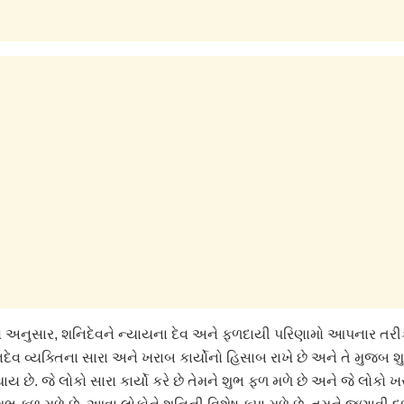
રંથો અનુસાર, શનિદેવને ન્યાયના દેવ અને ફળદાયી પરિણામો આપનાર તર
િદેવ વ્યક્તિના સારા અને ખરાબ કાર્યોનો હિસાબ રાખે છે અને તે મુજબ
થાય છે. જે લોકો સારા કાર્યો કરે છે તેમને શુભ ફળ મળે છે અને જે લોકો ખર