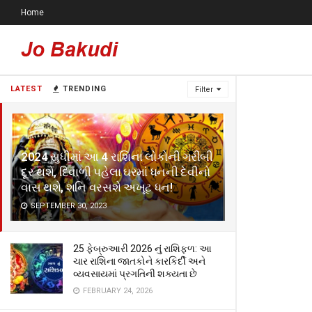
Home
LATEST
TRENDING
Filter
2024 સુધીમાં આ 4 રાશિના લોકોની ગરીબી
દૂર થશે, દિવાળી પહેલા ઘરમાં ધનની દેવીનો
વાસ થશે, શનિ વરસશે અખૂટ ધન!
SEPTEMBER 30, 2023
25 ફેબ્રુઆરી 2026 નું રાશિફળ: આ
ચાર રાશિના જાતકોને કારકિર્દી અને
વ્યવસાયમાં પ્રગતિની શક્યતા છે
FEBRUARY 24, 2026