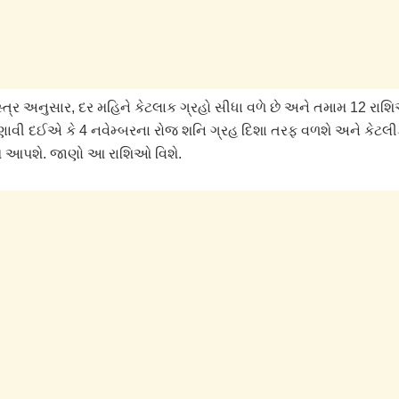
્ત્ર અનુસાર, દર મહિને કેટલાક ગ્રહો સીધા વળે છે અને તમામ 12 રા
ણાવી દઈએ કે 4 નવેમ્બરના રોજ શનિ ગ્રહ દિશા તરફ વળશે અને કેટલી
મ આપશે. જાણો આ રાશિઓ વિશે.