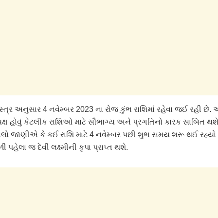
્ત્ર અનુસાર 4 નવેમ્બર 2023 ના રોજ કુંભ રાશિમાં રહેવા જઈ રહી છે. 
્યક્ષ હોવું કેટલીક રાશિઓ માટે સૌભાગ્ય અને પ્રગતિનો કારક સાબિત થ
 ચાલો જાણીએ કે કઈ રાશિ માટે 4 નવેમ્બર પછી શુભ સમય શરૂ થઈ રહ્યો
ી પહેલા જ દેવી લક્ષ્મીની કૃપા પ્રાપ્ત થશે.