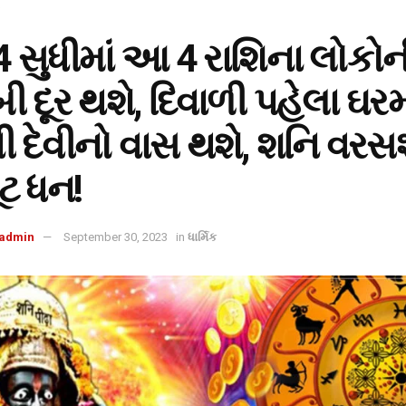
 સુધીમાં આ 4 રાશિના લોકોન
ી દૂર થશે, દિવાળી પહેલા ઘરમ
 દેવીનો વાસ થશે, શનિ વરસ
ટ ધન!
admin
September 30, 2023
in
ધાર્મિક