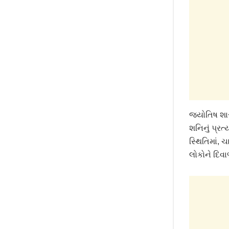
જ્યોતિષ શાસ
શનિનું પ્રત
સ્થિતિમાં,
લોકોને દિવાળ