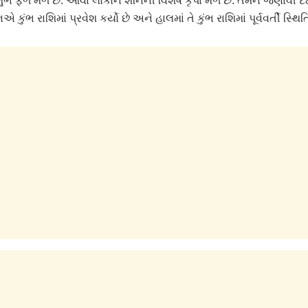
શુભ ફળ મળે છે. આવા લોકોને શનિની વિશેષ કૃપા મળે છે. તમને જણાવી દઈ
 કુંભ રાશિમાં પ્રવેશ કર્યો છે અને હાલમાં તે કુંભ રાશિમાં પૂર્વવર્તી સ્થિતિ