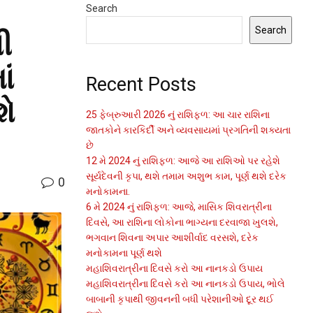
Search
Search
ી
ાં
Recent Posts
શે
25 ફેબ્રુઆરી 2026 નું રાશિફળ: આ ચાર રાશિના
જાતકોને કારકિર્દી અને વ્યવસાયમાં પ્રગતિની શક્યતા
છે
12 મે 2024 નું રાશિફળ: આજે આ રાશિઓ પર રહેશે
સૂર્યદેવની કૃપા, થશે તમામ અશુભ કામ, પૂર્ણ થશે દરેક
0
મનોકામના.
6 મે 2024 નું રાશિફળ: આજે, માસિક શિવરાત્રીના
દિવસે, આ રાશિના લોકોના ભાગ્યના દરવાજા ખુલશે,
ભગવાન શિવના અપાર આશીર્વાદ વરસશે, દરેક
મનોકામના પૂર્ણ થશે
મહાશિવરાત્રીના દિવસે કરો આ નાનકડો ઉપાય
મહાશિવરાત્રીના દિવસે કરો આ નાનકડો ઉપાય, ભોલે
બાબાની કૃપાથી જીવનની બધી પરેશાનીઓ દૂર થઈ