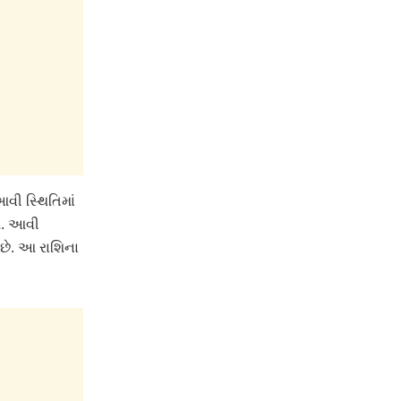
આવી સ્થિતિમાં
શે. આવી
 છે. આ રાશિના