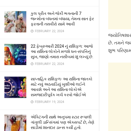
કુલ પ્રીત અને જેકી ભગનાની 7
જન્મોના બંધનમાં બંધાયા, તેમના સાત ફેર
ફરતાની તસવીરો સામે આવી
FEBRUARY 22, 2024
જ્યોતિષશાસ
છે. તમને જ
22 ફેબ્રુઆરી 2024 નું રાશિફળ: આજે
શુભ પરિણા
આ રાશિના લોકોને મળશે ધન-સંપત્તિનું
સુખ, જાણો તમારા નસીબમાં શું લખ્યું છે.
FEBRUARY 22, 2024
સાપ્તાહિક રાશિફળઃ આ રાશિના જાતકો
માટે નવું અઠવાડિયું ખુશીઓ લઈને
આવશે અને આ રાશિના લોકોએ
સમજદારીપૂર્વક ખર્ચ કરવો જોઈએ
FEBRUARY 19, 2024
એક્ટિંગની સાથે અનુપમા સ્ટાર રૂપાલી
ગાંગુલી ડાન્સિંગમાં પણ એક્સપર્ટ છે, તેણે
સાડીમાં શાનદાર ડાન્સ કર્યો હતો.