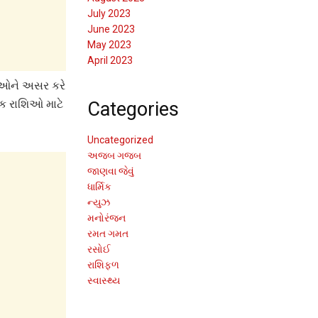
July 2023
June 2023
May 2023
April 2023
શિઓને અસર કરે
Categories
ક રાશિઓ માટે
Uncategorized
અજબ ગજબ
જાણવા જેવું
ધાર્મિક
ન્યુઝ
મનોરંજન
રમત ગમત
રસોઈ
રાશિફળ
સ્વાસ્થ્ય