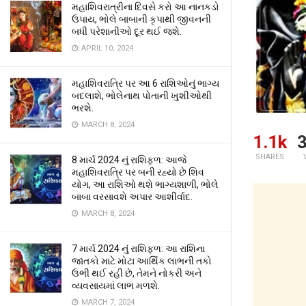
મહાશિવરાત્રીના દિવસે કરો આ નાનકડો
ઉપાય, ભોલે બાબાની કૃપાથી જીવનની
બધી પરેશાનીઓ દૂર થઈ જશે.
APRIL 10, 2024
મહાશિવરાત્રિ પર આ 6 રાશિઓનું ભાગ્ય
બદલાશે, ભોલેનાથ પોતાની ખુશીઓથી
ભરશે.
MARCH 8, 2024
1.1k
3
SHARES
8 માર્ચ 2024 નું રાશિફળ: આજે
મહાશિવરાત્રિ પર બની રહ્યો છે શિવ
યોગ, આ રાશિઓ થશે ભાગ્યશાળી, ભોલે
બાબા વરસાવશે અપાર આશીર્વાદ.
MARCH 8, 2024
7 માર્ચ 2024 નું રાશિફળ: આ રાશિના
જાતકો માટે મોટા આર્થિક લાભની તકો
ઉભી થઈ રહી છે, તેમને નોકરી અને
વ્યવસાયમાં લાભ મળશે.
MARCH 7, 2024