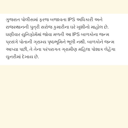
ગુજરાત પોલીસમાં ફરજ બજાવતા IPS અધિકારી અને
રાજસ્થાનની પુત્રી સરોજ કુમારીના ઘરે ખુશીનો માહોલ છે.
ઘણીવાર યુનિફોર્મમાં જોવા મળતી આ IPS બાળકોના જન્મ
પ્રસંગે પોતાની ગ્રામ્ય પૃષ્ઠભૂમિને ભૂલી નથી. બાળકોને જન્મ
આપ્યા પછી, તે તેના પરંપરાગત ગ્રામીણ મહિલા પોશાક લેહેંગા
ચુનરીમાં દેખાય છે.