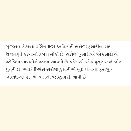
ગુજરાત કેડરના ડેશિંગ IPS અધિકારી સરોજ કુમારીના ઘરે
ઉજવણી કરવાનો ડબલ મોકો છે. સરોજ કુમારીએ એકસાથે બે
જોડિયા બાળકોને જન્મ આપ્યો છે. જેમાંથી એક પુત્ર અને એક
પુત્રી છે. આઈપીએસ સરોજ કુમારીએ ખુદ પોતાના ફેસબુક
એકાઉન્ટ પર આ વાતની જાણકારી આપી છે.