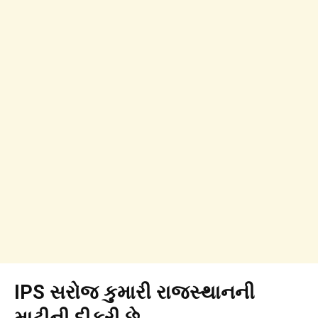
IPS સરોજ કુમારી રાજસ્થાનની
માટીની દીકરી છે