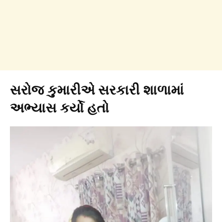
સરોજ કુમારીએ સરકારી શાળામાં
અભ્યાસ કર્યો હતો