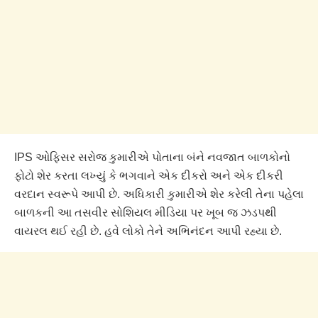
IPS ઓફિસર સરોજ કુમારીએ પોતાના બંને નવજાત બાળકોનો
ફોટો શેર કરતા લખ્યું કે ભગવાને એક દીકરો અને એક દીકરી
વરદાન સ્વરૂપે આપી છે. અધિકારી કુમારીએ શેર કરેલી તેના પહેલા
બાળકની આ તસવીર સોશિયલ મીડિયા પર ખૂબ જ ઝડપથી
વાયરલ થઈ રહી છે. હવે લોકો તેને અભિનંદન આપી રહ્યા છે.