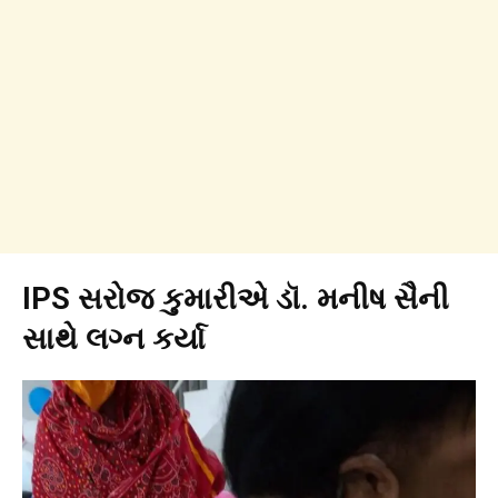
IPS સરોજ કુમારીએ ડૉ. મનીષ સૈની
સાથે લગ્ન કર્યા