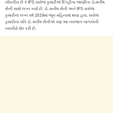
નોંધનીય છે કે IPS સરોજ કુમારીએ દિલ્હીના જાણીતા ડૉ.મનીષ
સૈની સાથે લગ્ન કર્યા છે. ડૉ. મનીષ સૈની અને IPS સરોજ
કુમારીના લગ્ન વર્ષ 2019માં જૂન મહિનામાં થયા હતા. સરોજ
કુમારીના પતિ ડૉ. મનીષ સૈનીએ પણ આ નવજાત બાળકોની
તસવીરો શેર કરી છે.