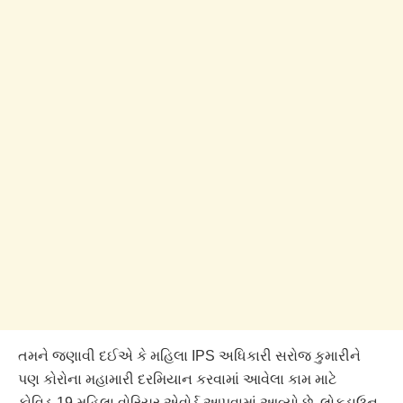
તમને જણાવી દઈએ કે મહિલા IPS અધિકારી સરોજ કુમારીને
પણ કોરોના મહામારી દરમિયાન કરવામાં આવેલા કામ માટે
કોવિડ-19 મહિલા વોરિયર એવોર્ડ આપવામાં આવ્યો છે. લોકડાઉન