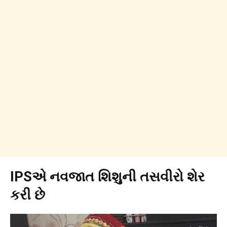
IPSએ નવજાત શિશુની તસવીરો શેર
કરી છે