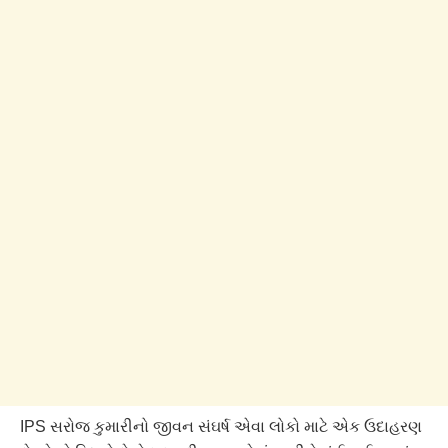
IPS સરોજ કુમારીનો જીવન સંઘર્ષ એવા લોકો માટે એક ઉદાહરણ