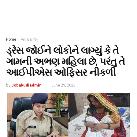
Home
જાણવા જેવું
ડ્રેસ જોઈને લોકોને લાગ્યું કે તે
ગામની અભણ મહિલા છે, પરંતુ તે
આઈપીએસ ઓફિસર નીકળી
by
Jobakudiadmin
June 29, 2023