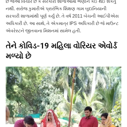
છે જેઓ વિચારે છે કે સરકારી શાળાઓમાં ભણીને કંઈ થઈ શકતું
નથી. સરોજ કુમારીએ પ્રારંભિક શિક્ષણ ગામ બુદાનિયાની
સરકારી શાળામાંથી પૂર્ણ કર્યું છે. તે વર્ષ 2011 બેચની આઈપીએસ
અધિકારી છે. આ સાથે, તે એકમાત્ર IPS અધિકારી છે જે માઉન્ટ
એવરેસ્ટને જીતવાના મિશનમાં સામેલ હતી.
તેને કોવિડ-19 મહિલા વોરિયર એવોર્ડ
મળ્યો છે