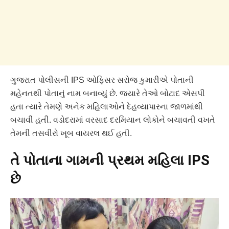
ગુજરાત પોલીસની IPS ઓફિસર સરોજ કુમારીએ પોતાની
મહેનતથી પોતાનું નામ બનાવ્યું છે. જ્યારે તેઓ બોટાદ એસપી
હતા ત્યારે તેમણે અનેક મહિલાઓને દેહવ્યાપારના જાળમાંથી
બચાવી હતી. વડોદરામાં વરસાદ દરમિયાન લોકોને બચાવતી વખતે
તેમની તસવીરો ખૂબ વાયરલ થઈ હતી.
તે પોતાના ગામની પ્રથમ મહિલા IPS
છે