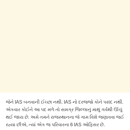
જેને IAS બનવાની ઈચ્છા નથી. IAS નો દરજ્જો કોને પસંદ નથી.
એકવાર કોઈને આ પદ મળે તો સમગ્ર જિલ્લાનું માથું ગર્વથી ઊંચું
થઈ જાય છે. અમે તમને રાજસ્થાનના જે ગામ વિશે જણાવવા જઈ
રહ્યા છીએ, ત્યાં એક જ પરિવારના 6 IAS ઓફિસર છે.