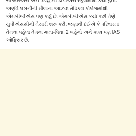
સીએમએસ અને દિલ્હીની ડીપીએસ સ્કૂલમાંથી કર્યો હતો.
અર્ણવે લખનૌની મૌલાના આઝાદ મેડિકલ કોલેજમાંથી
એમબીબીએસ પણ કર્યું છે. એમબીબીએસ કર્યા પછી તેણે
યુપીએસસીની તૈયારી શરૂ કરી. જણાવી દઈએ કે પરિવારમાં
તેમના પહેલા તેમના માતા-પિતા, 2 બહેનો અને કાકા પણ IAS
ઓફિસર છે.