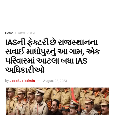
Home
અજબ ગજબ
IASની ફેક્ટરી છે રાજસ્થાનના
સવાઈ માધોપુરનું આ ગામ, એક
પરિવારમાં આટલા બધા IAS
અધિકારીઓ
by
Jobakudiadmin
August 22, 2023