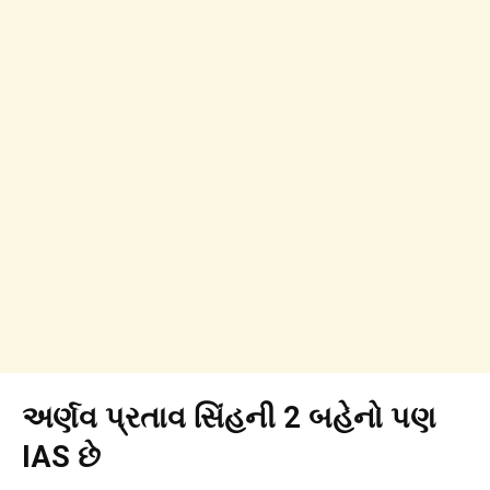
અર્ણવ પ્રતાવ સિંહની 2 બહેનો પણ
IAS છે