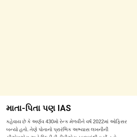
માતા-પિતા પણ IAS
કહેવાય છે કે અર્ણવ 430મો રેન્ક મેળવીને વર્ષ 2022માં ઓફિસર
બન્યો હતો. તેણે પોતાનો પ્રારંભિક અભ્યાસ લખનૌની