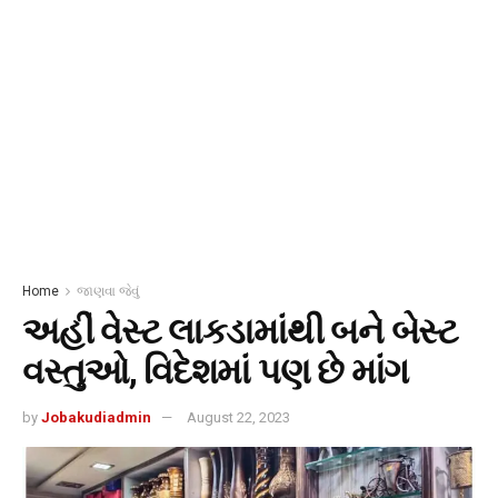
Home
જાણવા જેવું
અહીં વેસ્ટ લાકડામાંથી બને બેસ્ટ
વસ્તુઓ, વિદેશમાં પણ છે માંગ
by
Jobakudiadmin
August 22, 2023