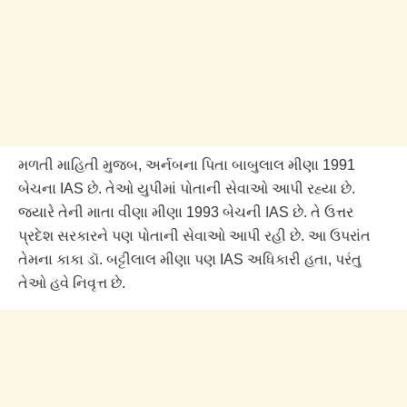
મળતી માહિતી મુજબ, અર્નબના પિતા બાબુલાલ મીણા 1991
બેચના IAS છે. તેઓ યુપીમાં પોતાની સેવાઓ આપી રહ્યા છે.
જ્યારે તેની માતા વીણા મીણા 1993 બેચની IAS છે. તે ઉત્તર
પ્રદેશ સરકારને પણ પોતાની સેવાઓ આપી રહી છે. આ ઉપરાંત
તેમના કાકા ડૉ. બટ્ટીલાલ મીણા પણ IAS અધિકારી હતા, પરંતુ
તેઓ હવે નિવૃત્ત છે.