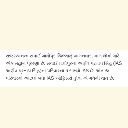
રાજસ્થાનના સવાઈ માધોપુર જિલ્લાનું બામનવાસ ગામ લોકો માટે
એક મહાન પ્રેરણા છે. સવાઈ માધોપુરના અર્ણવ પ્રતાપ સિંહ (IAS
અર્ણવ પ્રતાપ સિંહ)ના પરિવારના 6 સભ્યો IAS છે. એક જ
પરિવારમાં આટલા બધા IAS ઓફિસરો હોવા એ ગર્વની વાત છે.