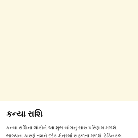
કન્યા રાશિ
કન્યા રાશિના લોકોને આ શુભ યોગનું સારું પરિણામ મળશે.
ભાગ્યના કારણે તમને દરેક ક્ષેત્રમાં સફળતા મળશે. ટેક્નિકલ