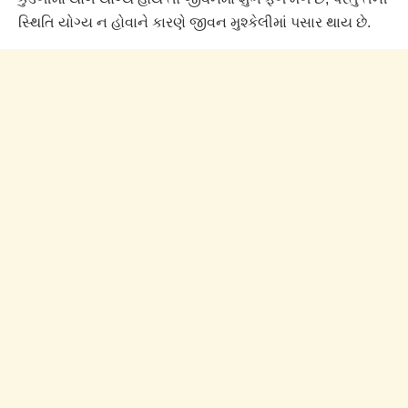
સ્થિતિ યોગ્ય ન હોવાને કારણે જીવન મુશ્કેલીમાં પસાર થાય છે.