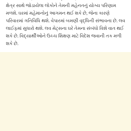
ક્ષેત્ર સાથે જોડાયેલા લોકોને તેમની મહેનતનું યોગ્ય પરિણામ
મળશે. ઘરમાં મહેમાનોનું આગમન થઈ શકે છે, જેના કારણે
પરિવારમાં ગતિવિધિ થશે. વેપારમાં બમણી વૃદ્ધિની સંભાવના છે. લવ
લાઈફમાં સુધારો થશે. લવ મેટ્સના ઘરે તેમના સંબંધો વિશે વાત થઈ
શકે છે. વિદ્યાર્થીઓને ઉચ્ચ શિક્ષણ માટે વિદેશ જવાની તક મળી
શકે છે.