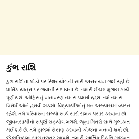
કુંભ રાશિ
કુંભ રાશિના લોકો પર સ્થિર યોગની સારી અસર થવા જઈ રહી છે.
ધાર્મિક યાત્રા પર જવાની સંભાવના છે. તમારી ઈચ્છા મુજબ કાર્ય
પૂર્ણ થશે. ઓફિસનું વાતાવરણ તમારા પક્ષમાં રહેશે. તમે તમારા
વિરોધીઓને હરાવી શકશો. વિદ્યાર્થીઓનું મન અભ્યાસમાં વ્યસ્ત
રહેશે. તમે પરિવારના સભ્યો સાથે સારો સમય પસાર કરવાના છો.
જીવનસાથીનો સંપૂર્ણ સહયોગ મળશે. જૂના મિત્રો સાથે મુલાકાત
થઈ શકે છે. તમે હાલમાં રોકાણ કરવાની યોજના બનાવી શકો છો,
જે ભવિષ્યમાં સારું વળતર આપશે. તમારી આર્થિક સ્થિતિ મજબૂત