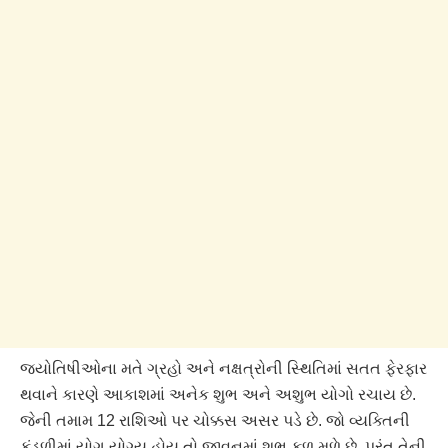
જ્યોતિષીઓના મતે ગ્રહો અને નક્ષત્રોની સ્થિતિમાં સતત ફેરફાર
થવાને કારણે આકાશમાં અનેક શુભ અને અશુભ યોગો રચાય છે.
જેની તમામ 12 રાશિઓ પર ચોક્કસ અસર પડે છે. જો વ્યક્તિની
કુંડળીમાં યોગ યોગ્ય હોય તો જીવનમાં શુભ ફળ મળે છે, પરંતુ તેની