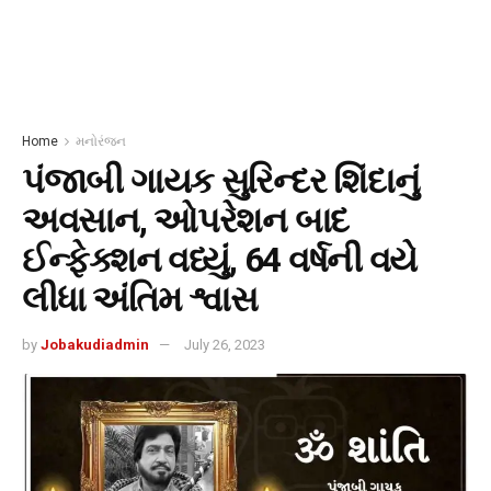
Home
મનોરંજન
પંજાબી ગાયક સુરિન્દર શિંદાનું
અવસાન, ઓપરેશન બાદ
ઈન્ફેક્શન વધ્યું, 64 વર્ષની વયે
લીધા અંતિમ શ્વાસ
by
Jobakudiadmin
July 26, 2023