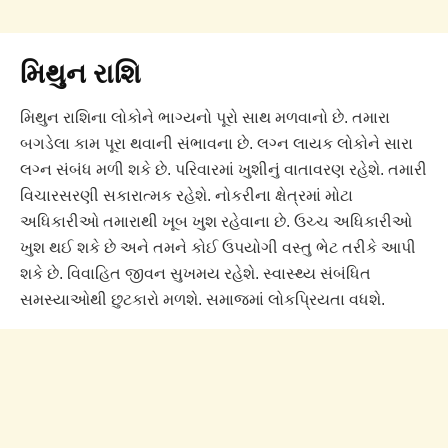
મિથુન રાશિ
મિથુન રાશિના લોકોને ભાગ્યનો પૂરો સાથ મળવાનો છે. તમારા
બગડેલા કામ પૂરા થવાની સંભાવના છે. લગ્ન લાયક લોકોને સારા
લગ્ન સંબંધ મળી શકે છે. પરિવારમાં ખુશીનું વાતાવરણ રહેશે. તમારી
વિચારસરણી સકારાત્મક રહેશે. નોકરીના ક્ષેત્રમાં મોટા
અધિકારીઓ તમારાથી ખૂબ ખુશ રહેવાના છે. ઉચ્ચ અધિકારીઓ
ખુશ થઈ શકે છે અને તમને કોઈ ઉપયોગી વસ્તુ ભેટ તરીકે આપી
શકે છે. વિવાહિત જીવન સુખમય રહેશે. સ્વાસ્થ્ય સંબંધિત
સમસ્યાઓથી છુટકારો મળશે. સમાજમાં લોકપ્રિયતા વધશે.