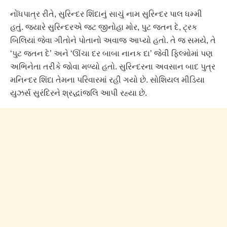
નોંધપાત્ર રીતે, સુરિન્દર શિંદાનું સાચું નામ સુરિન્દર પાલ ધમ્મી
હતું. જ્યારે સુરિન્દરએ જટ જીનોહા મોર, પુટ જતન દે, ટ્રક
બિલિયાં જેવા ગીતોને પોતાનો અવાજ આપ્યો હતો. તે જ સમયે, તે
‘પુટ જતન દે’ અને ‘ઊંચા દર બાબા નાનક દા’ જેવી ફિલ્મોમાં પણ
અભિનેતા તરીકે જોવા મળ્યો હતો. સુરિન્દરના અવસાન બાદ પુત્ર
મનિન્દર શિંદા તેમના પરિવારમાં રહી ગયો છે. સોશિયલ મીડિયા
યુઝર્સ સુરંદિરને શ્રદ્ધાંજલિ આપી રહ્યા છે.