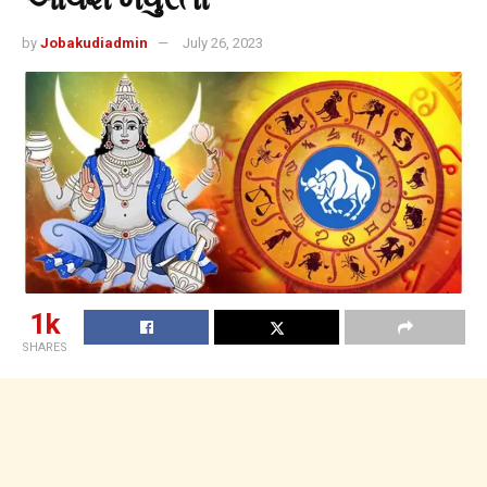
by
Jobakudiadmin
July 26, 2023
1k
SHARES