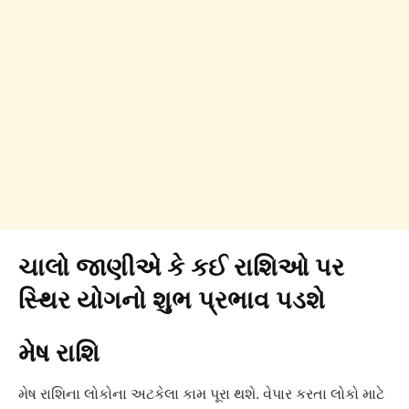
ચાલો જાણીએ કે કઈ રાશિઓ પર
સ્થિર યોગનો શુભ પ્રભાવ પડશે
મેષ રાશિ
મેષ રાશિના લોકોના અટકેલા કામ પૂરા થશે. વેપાર કરતા લોકો માટે