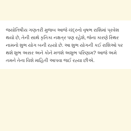
જ્યોતિષીય ગણતરી મુજબ આજે ચંદ્રનો વૃષભ રાશિમાં પ્રવેશ
થયો છે, તેની સાથે કૃતિકા નક્ષત્ર પણ રહેશે, જેના કારણે સ્થિર
નામનો શુભ યોગ બની રહ્યો છે. આ શુભ યોગની કઈ રાશિઓ પર
થશે શુભ અસર અને કોને મળશે અશુભ પરિણામ? આજે અમે
તમને તેના વિશે માહિતી આપવા જઈ રહ્યા છીએ.