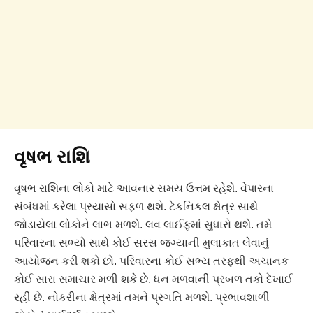
વૃષભ રાશિ
વૃષભ રાશિના લોકો માટે આવનાર સમય ઉત્તમ રહેશે. વેપારના
સંબંધમાં કરેલા પ્રયાસો સફળ થશે. ટેકનિકલ ક્ષેત્ર સાથે
જોડાયેલા લોકોને લાભ મળશે. લવ લાઈફમાં સુધારો થશે. તમે
પરિવારના સભ્યો સાથે કોઈ સરસ જગ્યાની મુલાકાત લેવાનું
આયોજન કરી શકો છો. પરિવારના કોઈ સભ્ય તરફથી અચાનક
કોઈ સારા સમાચાર મળી શકે છે. ધન મળવાની પ્રબળ તકો દેખાઈ
રહી છે. નોકરીના ક્ષેત્રમાં તમને પ્રગતિ મળશે. પ્રભાવશાળી