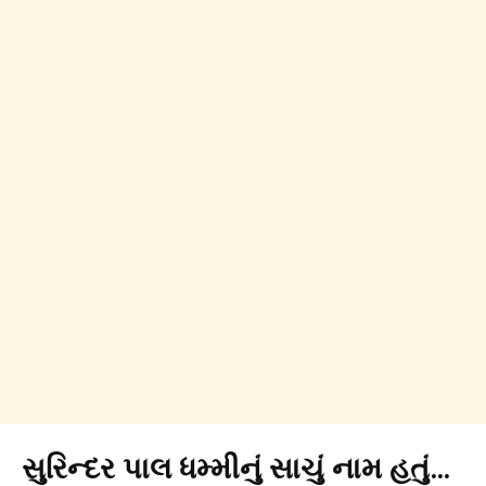
સુરિન્દર પાલ ધમ્મીનું સાચું નામ હતું…