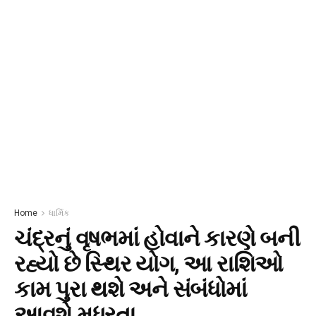
Home
ધાર્મિક
ચંદ્રનું વૃષભમાં હોવાને કારણે બની
રહ્યો છે સ્થિર યોગ, આ રાશિઓ
કામ પુરા થશે અને સંબંધોમાં
આવશે મધુરતા