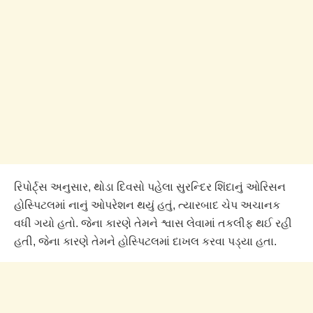
રિપોર્ટ્સ અનુસાર, થોડા દિવસો પહેલા સુરન્દિર શિંદાનું ઓરિસન
હોસ્પિટલમાં નાનું ઓપરેશન થયું હતું, ત્યારબાદ ચેપ અચાનક
વધી ગયો હતો. જેના કારણે તેમને શ્વાસ લેવામાં તકલીફ થઈ રહી
હતી, જેના કારણે તેમને હોસ્પિટલમાં દાખલ કરવા પડ્યા હતા.