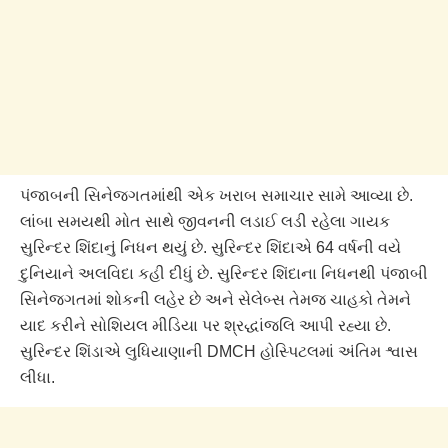
પંજાબની સિનેજગતમાંથી એક ખરાબ સમાચાર સામે આવ્યા છે.
લાંબા સમયથી મોત સાથે જીવનની લડાઈ લડી રહેલા ગાયક
સુરિન્દર શિંદાનું નિધન થયું છે. સુરિન્દર શિંદાએ 64 વર્ષની વયે
દુનિયાને અલવિદા કહી દીધું છે. સુરિન્દર શિંદાના નિધનથી પંજાબી
સિનેજગતમાં શોકની લહેર છે અને સેલેબ્સ તેમજ ચાહકો તેમને
યાદ કરીને સોશિયલ મીડિયા પર શ્રદ્ધાંજલિ આપી રહ્યા છે.
સુરિન્દર શિંડાએ લુધિયાણાની DMCH હોસ્પિટલમાં અંતિમ શ્વાસ
લીધા.