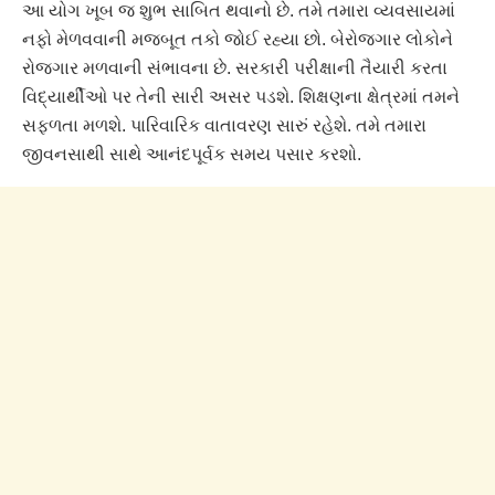
આ યોગ ખૂબ જ શુભ સાબિત થવાનો છે. તમે તમારા વ્યવસાયમાં
નફો મેળવવાની મજબૂત તકો જોઈ રહ્યા છો. બેરોજગાર લોકોને
રોજગાર મળવાની સંભાવના છે. સરકારી પરીક્ષાની તૈયારી કરતા
વિદ્યાર્થીઓ પર તેની સારી અસર પડશે. શિક્ષણના ક્ષેત્રમાં તમને
સફળતા મળશે. પારિવારિક વાતાવરણ સારું રહેશે. તમે તમારા
જીવનસાથી સાથે આનંદપૂર્વક સમય પસાર કરશો.