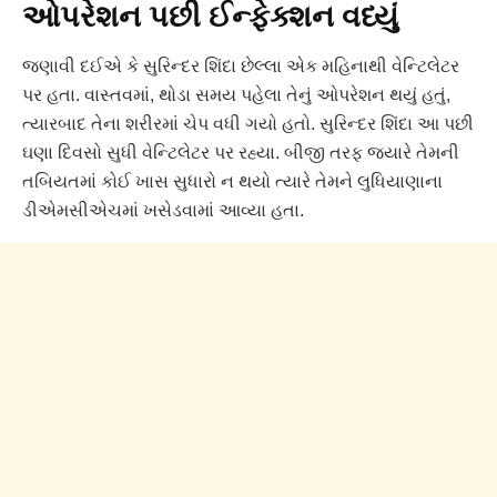
ઓપરેશન પછી ઈન્ફેક્શન વધ્યું
જણાવી દઈએ કે સુરિન્દર શિંદા છેલ્લા એક મહિનાથી વેન્ટિલેટર
પર હતા. વાસ્તવમાં, થોડા સમય પહેલા તેનું ઓપરેશન થયું હતું,
ત્યારબાદ તેના શરીરમાં ચેપ વધી ગયો હતો. સુરિન્દર શિંદા આ પછી
ઘણા દિવસો સુધી વેન્ટિલેટર પર રહ્યા. બીજી તરફ જ્યારે તેમની
તબિયતમાં કોઈ ખાસ સુધારો ન થયો ત્યારે તેમને લુધિયાણાના
ડીએમસીએચમાં ખસેડવામાં આવ્યા હતા.