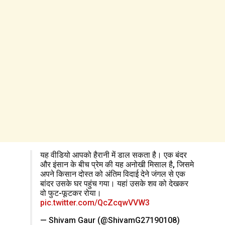
यह वीडियो आपको हैरानी में डाल सकता है। एक बंदर
और इंसान के बीच प्रेम की यह अनोखी मिसाल है, जिसमे
अपने किसान दोस्त को अंतिम विदाई देने जंगल से एक
बांदर उसके घर पहुंच गया। यहां उसके शव को देखकर
वो फुट-फूटकर रोया।
pic.twitter.com/QcZcqwVVW3
— Shivam Gaur (@ShivamG27190108)