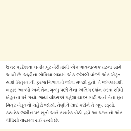
ઉત્તર પ્રદેશના લખીમપુર ખેરીમાંથી એક ભાવનાત્મક ઘટના સામે
આવી છે. અહીંના ગોંધિયા ગામમાં એક જંગલી વાંદરો એક ખેડૂત
સાથે મિત્રતાની ફરજ નિભાવતો જોવા મળ્યો હતો. તે જંગલમાંથી
બહાર આવ્યો અને તેના મૃત્યુ પછી તેના અંતિમ દર્શન કરવા સીધો
ખેડૂતના ઘરે ગયો. જ્યાં વાંદરાએ પહેલા ચાદર કાઢી અને તેના મૃત
મિત્ર ખેડૂતનો ચહેરો જોયો. તેણીને યાદ કરીને તે ખૂબ રડ્યો,
ક્યારેક જમીન પર સૂતો અને ક્યારેક બેઠો. હવે આ ઘટનાનો એક
વીડિયો વાયરલ થઈ રહ્યો છે.