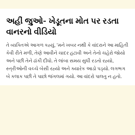
અહીં જુઓ- ખેડૂતના મોત પર રડતા
વાનરનો વીડિયો
તે વ્યક્તિએ આગળ કહ્યું, ‘મને ખબર નથી કે વાંદરાને આ માહિતી
કેવી રીતે મળી, તેણે આવીને ચાદર હટાવી અને તેનો ચહેરો જોયો
અને પછી તેને ઢાંકી દીધો. તે લાંબા સમય સુધી રડતો રહ્યો,
સ્ત્રીઓની વચ્ચે બેસી રહ્યો અને ક્યારેક આડો પડ્યો. લગભગ
બે કલાક પછી તે પાછો જંગલમાં ગયો. આ વાંદરો પાલતુ ન હતો.