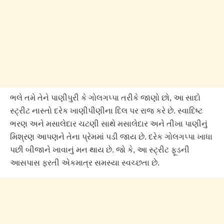
ભલે તમે તેને પાણીપુરી કે ગોલગપ્પા તરીકે જાણો છો, આ સાદો
સ્ટ્રીટ નાસ્તો દરેક ખાણીપીણીના દિલ પર રાજ કરે છે. સ્વાદિષ્ટ
ભરણ અને મસાલેદાર ચટણી સાથે મસાલેદાર અને તીખા પાણીનું
મિશ્રણ આપણને તેના પ્રેમમાં પડી જાય છે. દરેક ગોલગપ્પા ખાધા
પછી બીજાને ખાવાનું મન થાય છે. જો કે, આ સ્ટ્રીટ ફૂડની
આસપાસ ફરતી એકમાત્ર સમસ્યા સ્વચ્છતા છે.