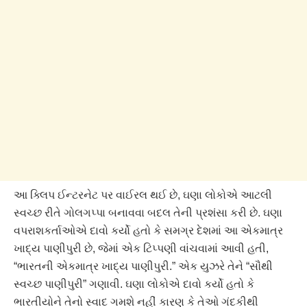
આ ક્લિપ ઈન્ટરનેટ પર વાઈરલ થઈ છે, ઘણા લોકોએ આટલી
સ્વચ્છ રીતે ગોલગપ્પા બનાવવા બદલ તેની પ્રશંસા કરી છે. ઘણા
વપરાશકર્તાઓએ દાવો કર્યો હતો કે સમગ્ર દેશમાં આ એકમાત્ર
ખાદ્ય પાણીપુરી છે, જેમાં એક ટિપ્પણી વાંચવામાં આવી હતી,
“ભારતની એકમાત્ર ખાદ્ય પાણીપુરી.” એક યુઝરે તેને “સૌથી
સ્વચ્છ પાણીપુરી” ગણાવી. ઘણા લોકોએ દાવો કર્યો હતો કે
ભારતીયોને તેનો સ્વાદ ગમશે નહીં કારણ કે તેઓ ગંદકીથી