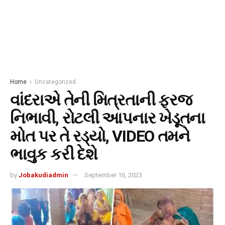
Home
Uncategorized
વાંદરાએ તેની મિત્રતાની ફરજ
નિભાવી, રોટલી આપનાર ખેડૂતના
મોત પર તે રડ્યો, VIDEO તમને
ભાવુક કરી દેશે
by
Jobakudiadmin
September 16, 2023