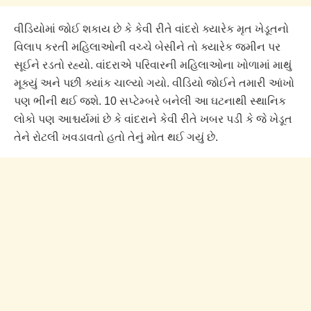
વીડિયોમાં જોઈ શકાય છે કે કેવી રીતે વાંદરો ક્યારેક મૃત ખેડૂતનો
વિલાપ કરતી મહિલાઓની વચ્ચે બેસીને તો ક્યારેક જમીન પર
સૂઈને રડતો રહ્યો. વાંદરાએ પરિવારની મહિલાઓના ખોળામાં માથું
મૂક્યું અને પછી ક્યાંક ચાલ્યો ગયો. વીડિયો જોઈને તમારી આંખો
પણ ભીની થઈ જશે. 10 સપ્ટેમ્બરે બનેલી આ ઘટનાથી સ્થાનિક
લોકો પણ આશ્ચર્યમાં છે કે વાંદરાને કેવી રીતે ખબર પડી કે જે ખેડૂત
તેને રોટલી ખવડાવતો હતો તેનું મોત થઈ ગયું છે.