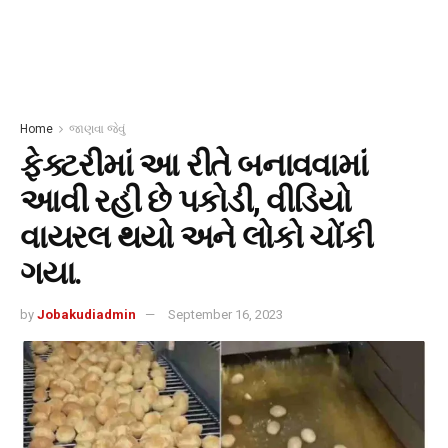
Home
જાણવા જેવું
ફેક્ટરીમાં આ રીતે બનાવવામાં
આવી રહી છે પકોડી, વીડિયો
વાયરલ થયો અને લોકો ચોંકી
ગયા.
by
Jobakudiadmin
September 16, 2023