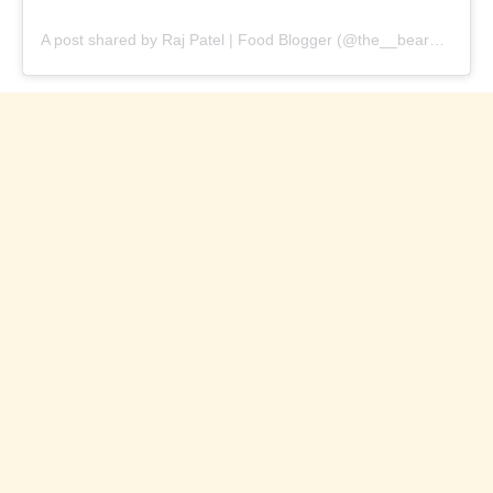
A post shared by Raj Patel | Food Blogger (@the__bearded__foodie)