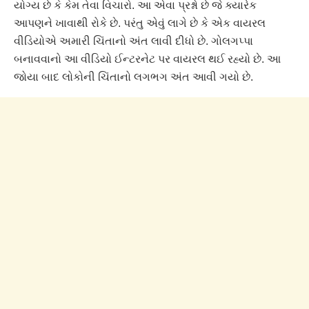
યોગ્ય છે કે કેમ તેવા વિચારો. આ એવા પ્રશ્નો છે જે ક્યારેક
આપણને ખાવાથી રોકે છે. પરંતુ એવું લાગે છે કે એક વાયરલ
વીડિયોએ અમારી ચિંતાનો અંત લાવી દીધો છે. ગોલગપ્પા
બનાવવાનો આ વીડિયો ઈન્ટરનેટ પર વાયરલ થઈ રહ્યો છે. આ
જોયા બાદ લોકોની ચિંતાનો લગભગ અંત આવી ગયો છે.