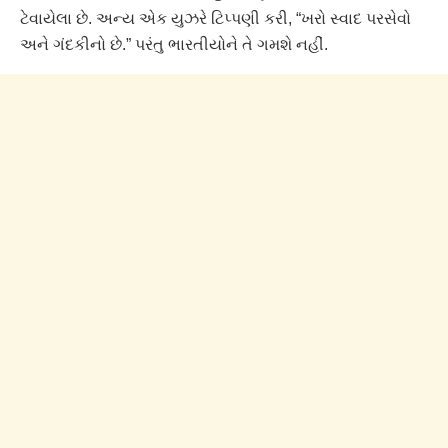
ટેવાયેલા છે. અન્ય એક યુઝરે ટિપ્પણી કરી, “ખરો સ્વાદ પરસેવો
અને ગંદકીનો છે.” પરંતુ ભારતીયોને તે ગમશે નહીં.