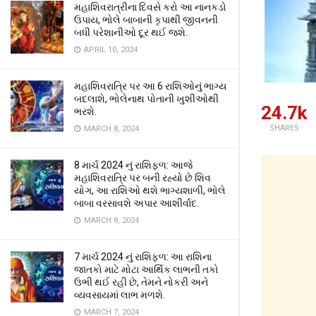
મહાશિવરાત્રીના દિવસે કરો આ નાનકડો
ઉપાય, ભોલે બાબાની કૃપાથી જીવનની
બધી પરેશાનીઓ દૂર થઈ જશે.
APRIL 10, 2024
મહાશિવરાત્રિ પર આ 6 રાશિઓનું ભાગ્ય
બદલાશે, ભોલેનાથ પોતાની ખુશીઓથી
24.7k
ભરશે.
SHARES
MARCH 8, 2024
8 માર્ચ 2024 નું રાશિફળ: આજે
મહાશિવરાત્રિ પર બની રહ્યો છે શિવ
યોગ, આ રાશિઓ થશે ભાગ્યશાળી, ભોલે
બાબા વરસાવશે અપાર આશીર્વાદ.
MARCH 8, 2024
7 માર્ચ 2024 નું રાશિફળ: આ રાશિના
જાતકો માટે મોટા આર્થિક લાભની તકો
ઉભી થઈ રહી છે, તેમને નોકરી અને
વ્યવસાયમાં લાભ મળશે.
MARCH 7, 2024