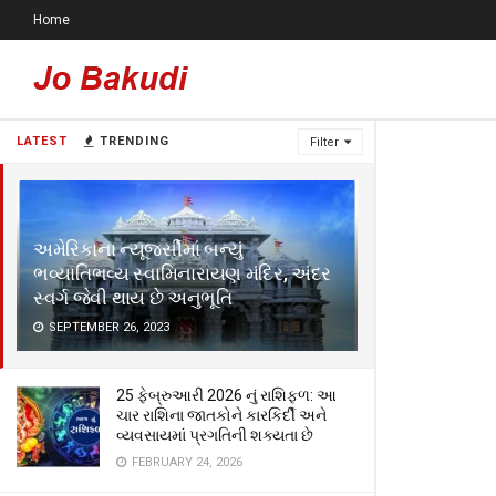
Home
LATEST
TRENDING
Filter
અમેરિકાના ન્યૂજર્સીમાં બન્યું
ભવ્યાતિભવ્ય સ્વામિનારાયણ મંદિર, અંદર
સ્વર્ગ જેવી થાય છે અનુભૂતિ
SEPTEMBER 26, 2023
25 ફેબ્રુઆરી 2026 નું રાશિફળ: આ
ચાર રાશિના જાતકોને કારકિર્દી અને
વ્યવસાયમાં પ્રગતિની શક્યતા છે
FEBRUARY 24, 2026