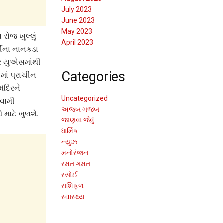
July 2023
June 2023
May 2023
રોજ ખુલ્લું
April 2023
સીના નાનકડા
્ર યુએસમાંથી
Categories
ેમાં પ્રાચીન
મંદિરને
Uncategorized
્વામી
અજબ ગજબ
માટે ખુલશે.
જાણવા જેવું
ધાર્મિક
ન્યુઝ
મનોરંજન
રમત ગમત
રસોઈ
રાશિફળ
સ્વાસ્થ્ય