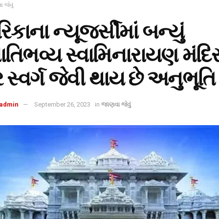
 જેવું
િકાના ન્યૂજર્સીમાં બન્યું
ાતિભવ્ય સ્વામિનારાયણ મંદિર
 સ્વર્ગ જેવી થાય છે અનુભૂતિ
admin
September 26, 2023
in
જાણવા જેવું