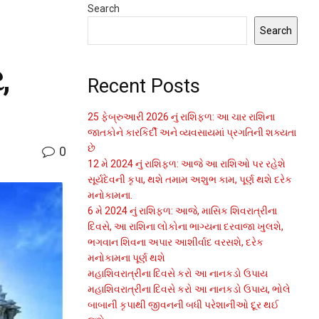
Search
Search
,
Recent Posts
25 ફેબ્રુઆરી 2026 નું રાશિફળ: આ ચાર રાશિના
જાતકોને કારકિર્દી અને વ્યવસાયમાં પ્રગતિની શક્યતા
છે
0
12 મે 2024 નું રાશિફળ: આજે આ રાશિઓ પર રહેશે
સૂર્યદેવની કૃપા, થશે તમામ અશુભ કામ, પૂર્ણ થશે દરેક
મનોકામના.
6 મે 2024 નું રાશિફળ: આજે, માસિક શિવરાત્રીના
દિવસે, આ રાશિના લોકોના ભાગ્યના દરવાજા ખુલશે,
ભગવાન શિવના અપાર આશીર્વાદ વરસશે, દરેક
મનોકામના પૂર્ણ થશે
મહાશિવરાત્રીના દિવસે કરો આ નાનકડો ઉપાય
મહાશિવરાત્રીના દિવસે કરો આ નાનકડો ઉપાય, ભોલે
બાબાની કૃપાથી જીવનની બધી પરેશાનીઓ દૂર થઈ