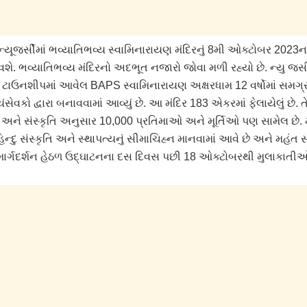
્યૂજર્સીમાં ભવ્યાતિભવ્ય સ્વામિનારાયણ મંદિરનું 8મી ઓક્ટોબર 2023ના 
વશે. ભવ્યાતિભવ્ય મંદિરનો અદભૂત નજારો જોવા મળી રહ્યો છે. ન્યુ જર્
ે ટાઉનશીપમાં આવેલ BAPS સ્વામિનારાયણ અક્ષરધામ 12 વર્ષોમાં સમગ
ંસેવકો દ્વારા બનાવવામાં આવ્યું છે. આ મંદિર 183 એકરમાં ફેલાયેલું છે. ત
્રો અને સંસ્કૃતિ અનુસાર 10,000 પ્રતિમાઓ અને મૂર્તિઓ પણ સામેલ છે. 
િન્દુ સંસ્કૃતિ અને સ્થાપત્યનું સીમાચિહ્ન માનવામાં આવે છે અને મહંત સ
ાર્ગદર્શન હેઠળ ઉદ્ઘાટનના દસ દિવસ પછી 18 ઓક્ટોબરથી મુલાકાતીઓ 