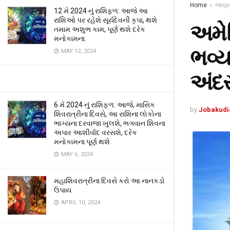
Home
જાણવા
12 મે 2024 નું રાશિફળ: આજે આ
રાશિઓ પર રહેશે સૂર્યદેવની કૃપા, થશે
અમેર
તમામ અશુભ કામ, પૂર્ણ થશે દરેક
મનોકામના.
ભવ્ય
MAY 12, 2024
અંદર
6 મે 2024 નું રાશિફળ: આજે, માસિક
by
Jobakudi
શિવરાત્રીના દિવસે, આ રાશિના લોકોના
ભાગ્યના દરવાજા ખુલશે, ભગવાન શિવના
અપાર આશીર્વાદ વરસશે, દરેક
મનોકામના પૂર્ણ થશે
MAY 6, 2024
મહાશિવરાત્રીના દિવસે કરો આ નાનકડો
ઉપાય
APRIL 10, 2024