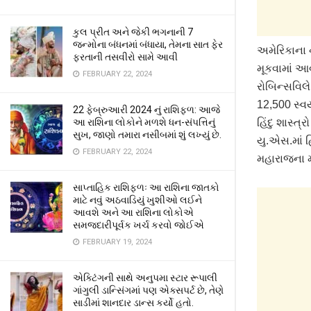
કુલ પ્રીત અને જેકી ભગનાની 7
જન્મોના બંધનમાં બંધાયા, તેમના સાત ફેર
અમેરિકાના ન
ફરતાની તસવીરો સામે આવી
મૂકવામાં આ
FEBRUARY 22, 2024
રોબિન્સવિલ
12,500 સ્વય
22 ફેબ્રુઆરી 2024 નું રાશિફળ: આજે
આ રાશિના લોકોને મળશે ધન-સંપત્તિનું
હિંદુ શાસ્ત
સુખ, જાણો તમારા નસીબમાં શું લખ્યું છે.
યુ.એસ.માં હ
FEBRUARY 22, 2024
મહારાજના મ
સાપ્તાહિક રાશિફળઃ આ રાશિના જાતકો
માટે નવું અઠવાડિયું ખુશીઓ લઈને
આવશે અને આ રાશિના લોકોએ
સમજદારીપૂર્વક ખર્ચ કરવો જોઈએ
FEBRUARY 19, 2024
એક્ટિંગની સાથે અનુપમા સ્ટાર રૂપાલી
ગાંગુલી ડાન્સિંગમાં પણ એક્સપર્ટ છે, તેણે
સાડીમાં શાનદાર ડાન્સ કર્યો હતો.