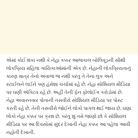
એમાં કોઈ શંકા નથી કે નેહા કક્કર આજકાલ બોલિવૂડની સૌથી
લોકપ્રિય મહિલા ગાયિકાઓમાંની એક છે. નેહાની લોકપ્રિયતાનું
કારણ માત્ર તેનો અવાજ જ નથી પરંતુ તે તેના લુક અને
સ્ટાઈલને લઈને પણ હંમેશા ચર્ચામાં રહે છે. નેહા સોશિયલ મીડિયા
પર ઘણી એક્ટિવ રહે છે. અહીં તેની ફેન ફોલોઈંગ કરોડોમાં છે.
નેહા અવારનવાર પોતાની તસવીરો સોશિયલ મીડિયા પર પોસ્ટ
કરતી રહે છે. તેની તસવીરો જોઈને લોકો પાગલ થઈ જાય છે. ઘણા
લોકો નેહા કક્કર પર ક્રશ છે. પરંતુ શું તમે જાણો છો કે સોશિયલ
મીડિયા પર આ દિવસોમાં સુંદર દેખાતી નેહા કક્કર આ પહેલા આવી
નહોતી દેખાતી.