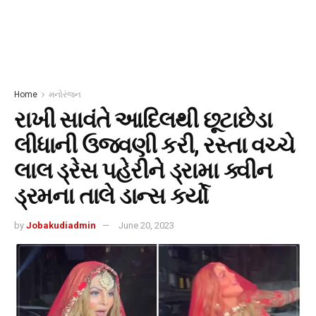
Home
મનોરંજન
રાખી સાવંતે આદિલથી છૂટાછેડા
લીધાની ઉજવણી કરી, રસ્તા વચ્ચે
લાલ ડ્રેસ પહેરીને ડ્રામા ક્વીન
ડ્રમના તાલે ડાન્સ કર્યો
by
Jobakudiadmin
June 20, 2023