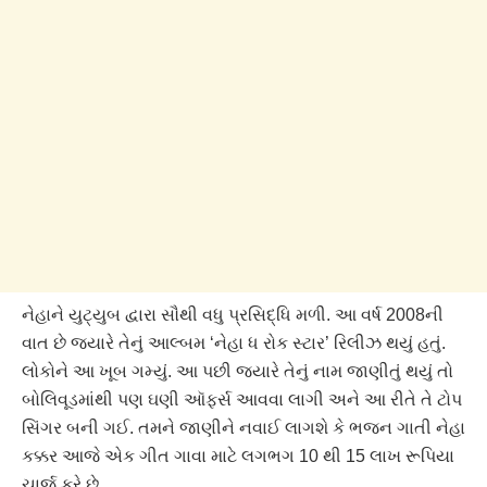
નેહાને યુટ્યુબ દ્વારા સૌથી વધુ પ્રસિદ્ધિ મળી. આ વર્ષ 2008ની
વાત છે જ્યારે તેનું આલ્બમ ‘નેહા ધ રોક સ્ટાર’ રિલીઝ થયું હતું.
લોકોને આ ખૂબ ગમ્યું. આ પછી જ્યારે તેનું નામ જાણીતું થયું તો
બોલિવૂડમાંથી પણ ઘણી ઑફર્સ આવવા લાગી અને આ રીતે તે ટોપ
સિંગર બની ગઈ. તમને જાણીને નવાઈ લાગશે કે ભજન ગાતી નેહા
કક્કર આજે એક ગીત ગાવા માટે લગભગ 10 થી 15 લાખ રૂપિયા
ચાર્જ કરે છે.