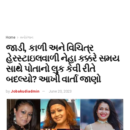
Home
મનોરંજન
જાડી, કાળી અને વિચિત્ર
હેરસ્ટાઇલવાળી નેહા કક્કરે સમય
સાથે પોતાનો લુક કેવી રીતે
બદલ્યો? આખી વાર્તા જાણો
by
Jobakudiadmin
June 20, 2023