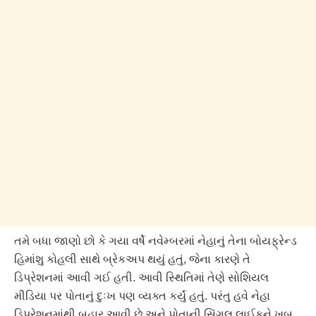
તમે બધા જાણો છો કે ગયા વર્ષે નવેમ્બરમાં નેહાનું તેના બોયફ્રેન્ડ
હિમાંશુ કોહલી સાથે બ્રેકઅપ થયું હતું, જેના કારણે તે
ડિપ્રેશનમાં આવી ગઈ હતી. આવી સ્થિતિમાં તેણે સોશિયલ
મીડિયા પર પોતાનું દુઃખ પણ વ્યક્ત કર્યું હતું. પરંતુ હવે નેહા
ડિપ્રેશનમાંથી બહાર આવી છે અને પોતાની સિંગલ લાઈફને ખૂબ