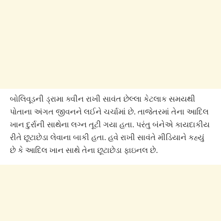
બોલિવૂડની ડ્રામા ક્વીન રાખી સાવંત છેલ્લા કેટલાક સમયથી
પોતાના અંગત જીવનને લઈને ચર્ચામાં છે. તાજેતરમાં તેના આદિલ
ખાન દુર્રાની સાથેના લગ્ન તૂટી ગયા હતા. પરંતુ બંનેએ કાયદાકીય
રીતે છૂટાછેડા લેવાના બાકી હતા. હવે રાખી સાવંતે મીડિયાને કહ્યું
છે કે આદિલ ખાન સાથે તેના છૂટાછેડા ફાઇનલ છે.