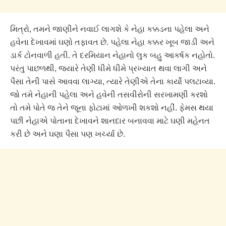
મિત્રો, તમને જાણીને નવાઈ લાગશે કે નેહા કક્કડના પહેલા અને
હવેના દેખાવમાં ઘણો તફાવત છે. પહેલા નેહા કક્કર ખૂબ જાડી અને
ડાર્ક ટોનવાળી હતી. તે દરમિયાન નેહાનો લુક બહુ આકર્ષક નહોતો.
પરંતુ પાછળથી, જ્યારે તેણી ધીમે ધીમે પ્રખ્યાત થવા લાગી અને
પૈસા તેની પાસે આવવા લાગ્યા, ત્યારે તેણીએ તેના કાર્યો પલટાવ્યા.
જો તમે નેહાની પહેલા અને હવેની તસવીરોની સરખામણી કરશો
તો તમે પોતે જ તેને જૂના ફોટામાં ઓળખી શકશો નહીં. ફેમસ થયા
પછી નેહાએ પોતાના દેખાવને શાનદાર બનાવવા માટે ઘણી મહેનત
કરી છે અને ઘણા પૈસા પણ ખર્ચ્યા છે.