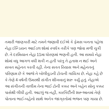
તમારી જાણકારી માટે તમને જણાવી દઈએ કે ફેમસ બનતા પહેલા
નેહા ઈન્ડિયન આઈડલ શોમાં સ્પર્ધક તરીકે પણ જોવા મળી ચુકી
છે. તે દરમિયાન નેહા 11મા ધોરણમાં ભણતી હતી. આ સમયે નેહા
શોમાં વધુ આગળ વધી શકી ન હતી પરંતુ તે હતાશ ન થઈ અને
સખત મહેનત કરતી રહી. તેના સતત રિયાસ અને મહેનતનું
પરિણામ છે કે આજે તે બોલીવુડની ટોચની ગાયિકા છે. નેહા કહે છે
કે તેણે 4 વર્ષની ઉંમરથી સંગીત શીખવાનું શરૂ કર્યું હતું. નેહાએ
આ સંગીતની તાલીમ તેના ભાઈ ટોની કક્કર અને બહેન સોનુ કક્કર
પાસેથી લીધી હતી. આટલું જ નહીં, કારકિર્દીની શરૂઆતમાં તેણે
પોતાના ભાઈ-બહેનો સાથે અનેક જાગ્રતોમાં ભજન પણ ગાયા છે.