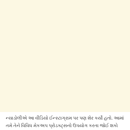
ન્યાડોલીએ આ વીડિયો ઈન્સ્ટાગ્રામ પર પણ શેર કર્યો હતો. આમાં
તમે તેને વિવિધ મેકઅપ પ્રોડક્ટ્સનો ઉપયોગ કરતા જોઈ શકો