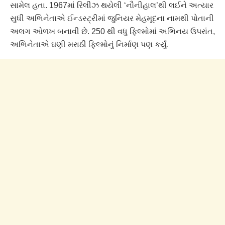
સામેલ હતા. 1967માં રિલીઝ થયેલી ‘નૌનીહાલ’થી લઈને અત્યાર
સુધી અભિનેતાએ ઈન્ડસ્ટ્રીમાં જુનિયર મેહમૂદના નામથી પોતાની
અલગ ઓળખ બનાવી છે. 250 થી વધુ ફિલ્મોમાં અભિનય ઉપરાંત,
અભિનેતાએ ઘણી મરાઠી ફિલ્મોનું નિર્માણ પણ કર્યું.