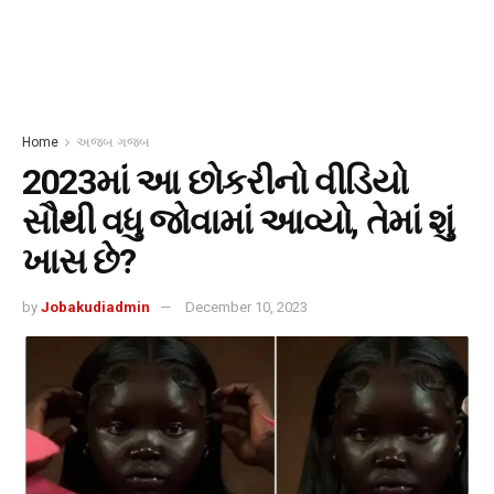
Home
અજબ ગજબ
2023માં આ છોકરીનો વીડિયો
સૌથી વધુ જોવામાં આવ્યો, તેમાં શું
ખાસ છે?
by
Jobakudiadmin
December 10, 2023