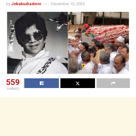
by
Jobakudiadmin
December 10, 2023
559
SHARES