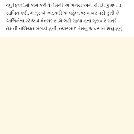
વધુ ફિલ્મોમાં કામ કરીને તેમની અભિનય અને કોમેડી કુશળતા
સાબિત કરી. માત્ર બે અઠવાડિયા પહેલા જ ખબર પડી હતી કે
અભિનેતા સ્ટેજ 4 કેન્સર સામે લડી રહ્યા હતા.ગુરુવારે રાત્રે
તેમની તબિયત બગડી હતી, ત્યારબાદ તેમનું અવસાન થયું હતું.