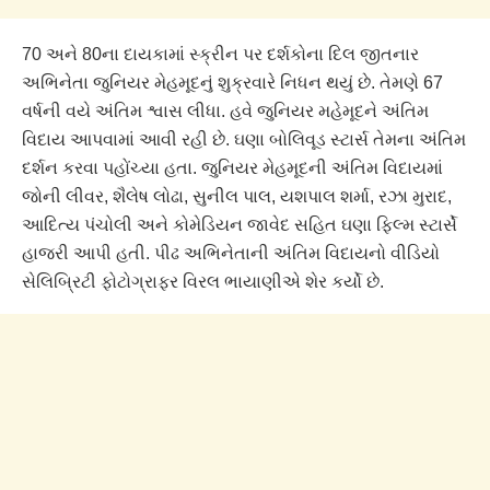
70 અને 80ના દાયકામાં સ્ક્રીન પર દર્શકોના દિલ જીતનાર
અભિનેતા જુનિયર મેહમૂદનું શુક્રવારે નિધન થયું છે. તેમણે 67
વર્ષની વયે અંતિમ શ્વાસ લીધા. હવે જુનિયર મહેમૂદને અંતિમ
વિદાય આપવામાં આવી રહી છે. ઘણા બોલિવૂડ સ્ટાર્સ તેમના અંતિમ
દર્શન કરવા પહોંચ્યા હતા. જુનિયર મેહમૂદની અંતિમ વિદાયમાં
જોની લીવર, શૈલેષ લોઢા, સુનીલ પાલ, યશપાલ શર્મા, રઝા મુરાદ,
આદિત્ય પંચોલી અને કોમેડિયન જાવેદ સહિત ઘણા ફિલ્મ સ્ટાર્સે
હાજરી આપી હતી. પીઢ અભિનેતાની અંતિમ વિદાયનો વીડિયો
સેલિબ્રિટી ફોટોગ્રાફર વિરલ ભાયાણીએ શેર કર્યો છે.