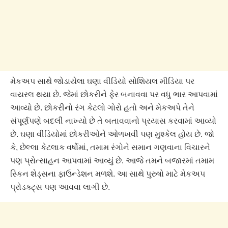
મેકઅપ સાથે જોડાયેલા ઘણા વીડિયો સોશિયલ મીડિયા પર
વાયરલ થયા છે. જેમાં છોકરીને ફેર બનાવવા પર વધુ ભાર આપવામાં
આવ્યો છે. છોકરીનો રંગ કેટલો ગોરો હતો અને મેકઅપે તેને
સંપૂર્ણપણે બદલી નાખ્યો છે તે બતાવવાનો પ્રયાસ કરવામાં આવ્યો
છે. ઘણા વીડિયોમાં છોકરીઓને ઓળખવી પણ મુશ્કેલ હોય છે. જો
કે, છેલ્લા કેટલાક વર્ષોમાં, તમામ રંગોને સમાન ગણવાના વિચારને
પણ પ્રોત્સાહન આપવામાં આવ્યું છે. આજે તમને બજારમાં તમામ
સ્કિન શેડ્સના ફાઉન્ડેશન મળશે. આ સાથે પુરુષો માટે મેકઅપ
પ્રોડક્ટ્સ પણ આવવા લાગી છે.