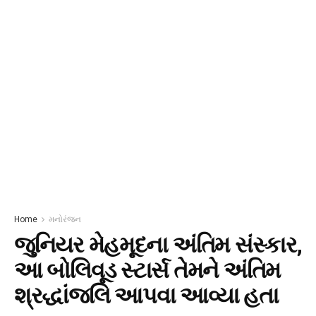
Home
મનોરંજન
જુનિયર મેહમૂદના અંતિમ સંસ્કાર,
આ બોલિવૂડ સ્ટાર્સ તેમને અંતિમ
શ્રદ્ધાંજલિ આપવા આવ્યા હતા