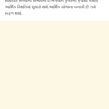
સમાચાર મળવાની સંભાવના છે.ભગવાન કુબેરની કૃપાથી તમારી
આર્થિક સ્થિતિમાં સુધારો થશે.આર્થિક યોજના બનાવી છે. તમે
સફળ થશો.