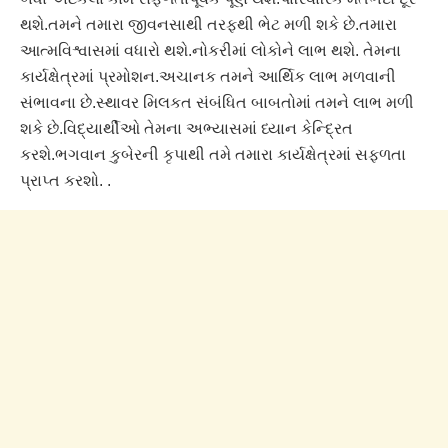
થશે.તમને તમારા જીવનસાથી તરફથી ભેટ મળી શકે છે.તમારા
આત્મવિશ્વાસમાં વધારો થશે.નોકરીમાં લોકોને લાભ થશે. તેમના
કાર્યક્ષેત્રમાં પ્રમોશન.અચાનક તમને આર્થિક લાભ મળવાની
સંભાવના છે.સ્થાવર મિલકત સંબંધિત બાબતોમાં તમને લાભ મળી
શકે છે.વિદ્યાર્થીઓ તેમના અભ્યાસમાં ધ્યાન કેન્દ્રિત
કરશે.ભગવાન કુબેરની કૃપાથી તમે તમારા કાર્યક્ષેત્રમાં સફળતા
પ્રાપ્ત કરશો. .