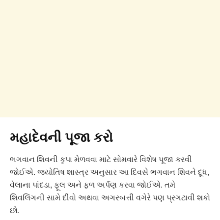
મહાદેવની પૂજા કરો
ભગવાન શિવની કૃપા મેળવવા માટે સોમવારે વિશેષ પૂજા કરવી
જોઈએ. જ્યોતિષ શાસ્ત્ર અનુસાર આ દિવસે ભગવાન શિવને દૂધ,
વેલાના પાંદડા, ફૂલ અને ફળ અર્પણ કરવા જોઈએ. તમે
શિવલિંગની સામે દીવો અથવા અગરબત્તી વગેરે પણ પ્રગટાવી શકો
છો.