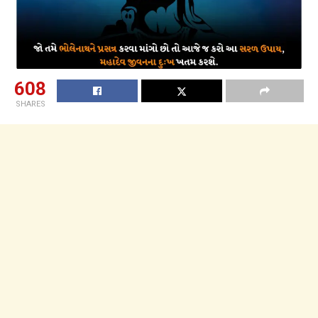
608
SHARES