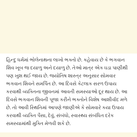
હિન્દુ ધર્મમાં ભોલેનાથના લાખો ભક્તો છે. કહેવાય છે કે ભગવાન
શિવ ખૂબ જ દયાળુ અને દયાળુ છે. તેઓ માત્ર એક ઘડા પાણીથી
પણ ખુશ થઈ જાય છે. જ્યોતિષ શાસ્ત્ર અનુસાર સોમવાર
ભગવાન શિવને સમર્પિત છે. આ દિવસે કેટલાક સરળ ઉપાય
કરવાથી વ્યક્તિના જીવનમાં આવતી સમસ્યાઓ દૂર થાય છે. આ
દિવસે ભગવાન શિવની પૂજા કરીને ભક્તોને વિશેષ આશીર્વાદ મળે
છે. તો આવી સ્થિતિમાં આપણે જાણીએ કે સોમવારે કયા ઉપાય
કરવાથી વ્યક્તિ પૈસા, દેવું, સંબંધો, સ્વાસ્થ્ય સંબંધિત દરેક
સમસ્યામાંથી મુક્તિ મેળવી શકે છે.