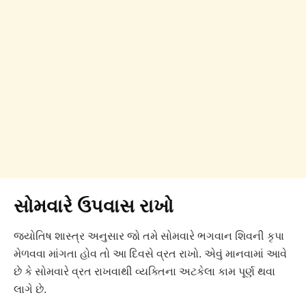
સોમવારે ઉપવાસ રાખો
જ્યોતિષ શાસ્ત્ર અનુસાર જો તમે સોમવારે ભગવાન શિવની કૃપા
મેળવવા માંગતા હોવ તો આ દિવસે વ્રત રાખો. એવું માનવામાં આવે
છે કે સોમવારે વ્રત રાખવાથી વ્યક્તિના અટકેલા કામ પૂર્ણ થવા
લાગે છે.