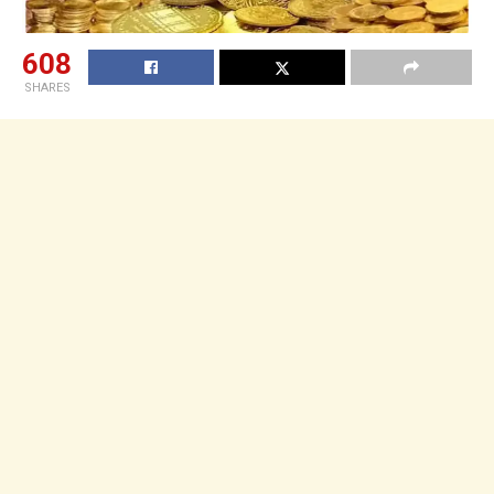
608
SHARES