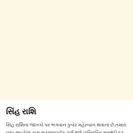
સિંહ રાશિ
સિંહ રાશિના જાતકો પર ભગવાન કુબેર મહેરબાન થવાના છે.તમારા
બધા અટકેલા કામ સફળતાપૂર્વક પૂર્ણ થશે.પારિવારિક મતભેદો દૂર