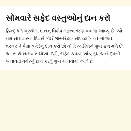
સોમવારે સફેદ વસ્તુઓનું દાન કરો
હિન્દુ ધર્મ ગ્રંથોમાં દાનનું વિશેષ મહત્વ જણાવવામાં આવ્યું છે. જો
તમે સોમવારના દિવસે કોઈ જરૂરિયાતમંદ વ્યક્તિને ભોજન,
વસ્ત્ર કે પૈસા વગેરેનું દાન કરો છો તો તે વ્યક્તિને શુભ ફળ મળે છે.
આ સાથે સોમવારે ચોખા, દહીં, સફેદ કપડા, ખાંડ, દૂધ અને દૂધની
બનાવટો વગેરેનું દાન કરવું શુભ માનવામાં આવે છે.