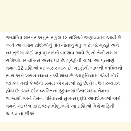
જ્યોતિષ શાસ્ત્ર અનુસાર કુલ 12 રાશિઓ જણાવવામાં આવી છે
અને આ તમામ રાશિઓનું પોત-પોતાનું મહત્વ છે.જો ગ્રહો અને
નક્ષત્રોમાં કોઈ પણ પ્રકારનો બદલાવ આવે છે, તો તેની તમામ
રાશિઓ પર ચોક્કસ અસર પડે છે. ગ્રહોની ચાલ. આ પ્રમાણે
તમામ 12 રાશિઓ પર અસર થાય છે. ગ્રહોની ચાલથી વ્યક્તિનો
સારો અને ખરાબ સમય નક્કી થાય છે. આ દુનિયામાં એવી કોઈ
વ્યક્તિ નથી કે જેનો સમય એકસરખો રહે છે. તેમાં ઉતાર-ચઢાવ
હોય છે. અને દરેક વ્યક્તિના જીવનમાં ઉતારચઢાવ તેમના
ભાગ્યથી અને તેમના પરિવારમાં સુખ-સમૃદ્ધિ આવશે.આજે અમે
તમને આ લેખ દ્વારા જણાવીશું.અમે આ રાશિઓ વિશે માહિતી
આપવાના છીએ.