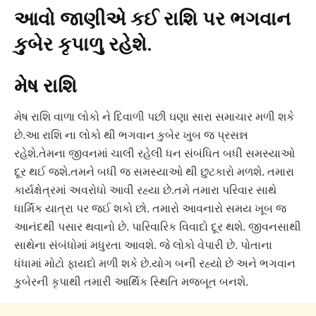
આવો જાણીએ કઈ રાશિ પર ભગવાન
કુબેર કૃપાળુ રહેશે.
મેષ રાશિ
મેષ રાશિ વાળા લોકો ને દિવાળી પછી ઘણા સારા સમાચાર મળી શકે
છે.આ રાશિ ના લોકો થી ભગવાન કુબેર ખુબ જ પ્રસન્ન
રહેશે.તેમના જીવનમાં ચાલી રહેલી ધન સંબંધિત બધી સમસ્યાઓ
દૂર થઈ જશે.તમને બધી જ સમસ્યાઓ થી છુટકારો મળશે. તમારા
કાર્યક્ષેત્રમાં અવરોધો આવી રહ્યા છે.તમે તમારા પરિવાર સાથે
ધાર્મિક યાત્રા પર જઈ શકો છો. તમારો આવનારો સમય ખૂબ જ
આનંદથી પસાર થવાનો છે. પારિવારિક વિવાદો દૂર થશે. જીવનસાથી
સાથેના સંબંધોમાં મધુરતા આવશે. જે લોકો વેપારી છે. પોતાના
ધંધામાં મોટો ફાયદો મળી શકે છે.યોગ બની રહ્યો છે અને ભગવાન
કુબેરની કૃપાથી તમારી આર્થિક સ્થિતિ મજબૂત બનશે.