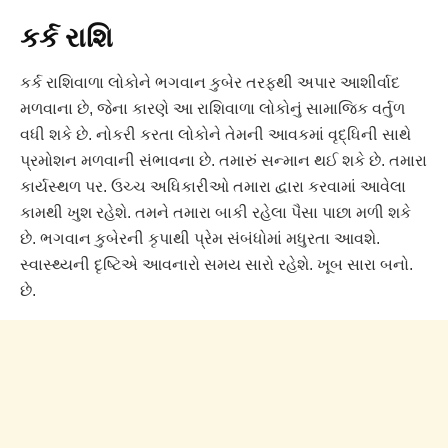
કર્ક રાશિ
કર્ક રાશિવાળા લોકોને ભગવાન કુબેર તરફથી અપાર આશીર્વાદ
મળવાના છે, જેના કારણે આ રાશિવાળા લોકોનું સામાજિક વર્તુળ
વધી શકે છે. નોકરી કરતા લોકોને તેમની આવકમાં વૃદ્ધિની સાથે
પ્રમોશન મળવાની સંભાવના છે. તમારું સન્માન થઈ શકે છે. તમારા
કાર્યસ્થળ પર. ઉચ્ચ અધિકારીઓ તમારા દ્વારા કરવામાં આવેલા
કામથી ખુશ રહેશે. તમને તમારા બાકી રહેલા પૈસા પાછા મળી શકે
છે. ભગવાન કુબેરની કૃપાથી પ્રેમ સંબંધોમાં મધુરતા આવશે.
સ્વાસ્થ્યની દૃષ્ટિએ આવનારો સમય સારો રહેશે. ખૂબ સારા બનો.
છે.