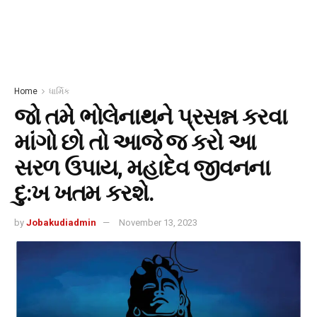
Home
ધાર્મિક
જો તમે ભોલેનાથને પ્રસન્ન કરવા
માંગો છો તો આજે જ કરો આ
સરળ ઉપાય, મહાદેવ જીવનના
દુ:ખ ખતમ કરશે.
by
Jobakudiadmin
November 13, 2023