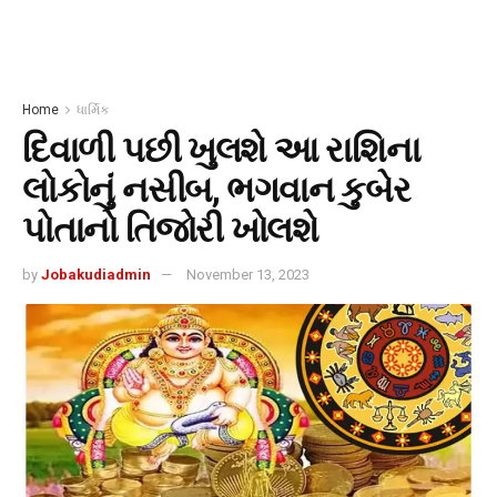
Home
ધાર્મિક
દિવાળી પછી ખુલશે આ રાશિના
લોકોનું નસીબ, ભગવાન કુબેર
પોતાનો તિજોરી ખોલશે
by
Jobakudiadmin
November 13, 2023