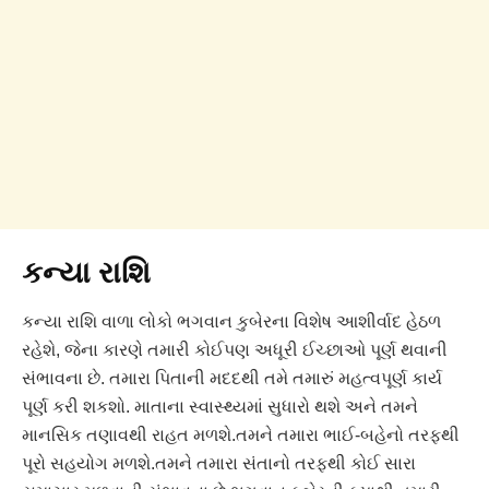
કન્યા રાશિ
કન્યા રાશિ વાળા લોકો ભગવાન કુબેરના વિશેષ આશીર્વાદ હેઠળ
રહેશે, જેના કારણે તમારી કોઈપણ અધૂરી ઈચ્છાઓ પૂર્ણ થવાની
સંભાવના છે. તમારા પિતાની મદદથી તમે તમારું મહત્વપૂર્ણ કાર્ય
પૂર્ણ કરી શકશો. માતાના સ્વાસ્થ્યમાં સુધારો થશે અને તમને
માનસિક તણાવથી રાહત મળશે.તમને તમારા ભાઈ-બહેનો તરફથી
પૂરો સહયોગ મળશે.તમને તમારા સંતાનો તરફથી કોઈ સારા