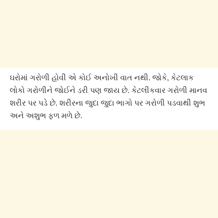
ઘરોમાં ગરોળી હોવી એ કોઈ અનોખી વાત નથી. જોકે, કેટલાક
લોકો ગરોળીને જોઈને ડરી પણ જાય છે. કેટલીકવાર ગરોળી માનવ
શરીર પર પડે છે. શરીરના જુદા જુદા ભાગો પર ગરોળી પડવાથી શુભ
અને અશુભ ફળ મળે છે.