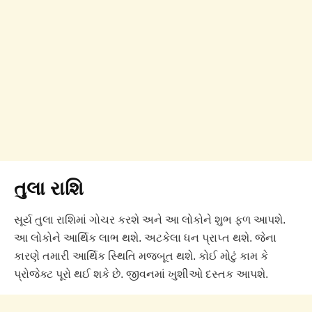
તુલા રાશિ
સૂર્ય તુલા રાશિમાં ગોચર કરશે અને આ લોકોને શુભ ફળ આપશે.
આ લોકોને આર્થિક લાભ થશે. અટકેલા ધન પ્રાપ્ત થશે. જેના
કારણે તમારી આર્થિક સ્થિતિ મજબૂત થશે. કોઈ મોટું કામ કે
પ્રોજેક્ટ પૂરો થઈ શકે છે. જીવનમાં ખુશીઓ દસ્તક આપશે.