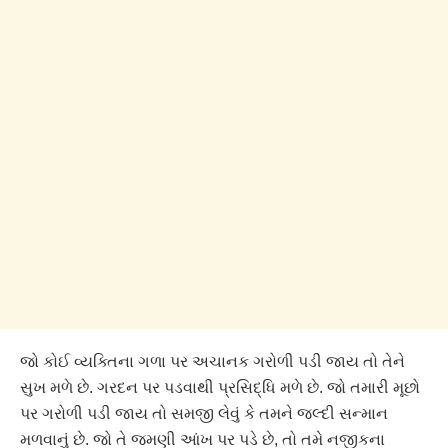
જો કોઈ વ્યક્તિના ગળા પર અચાનક ગરોળી પડી જાય તો તેને
સુખ મળે છે. ગરદન પર પડવાથી પ્રસિદ્ધિ મળે છે. જો તમારી મૂછો
પર ગરોળી પડી જાય તો સમજી લેવું કે તમને જલ્દી સન્માન
મળવાનું છે. જો તે જમણી આંખ પર પડે છે, તો તમે નજીકના