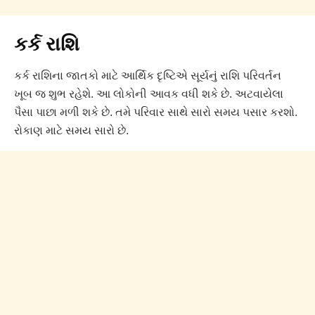
કર્ક રાશિ
કર્ક રાશિના જાતકો માટે આર્થિક દૃષ્ટિએ સૂર્યનું રાશિ પરિવર્તન
ખૂબ જ શુભ રહેશે. આ લોકોની આવક વધી શકે છે. અટવાયેલા
પૈસા પાછા મળી શકે છે. તમે પરિવાર સાથે સારો સમય પસાર કરશો.
રોકાણ માટે સમય સારો છે.