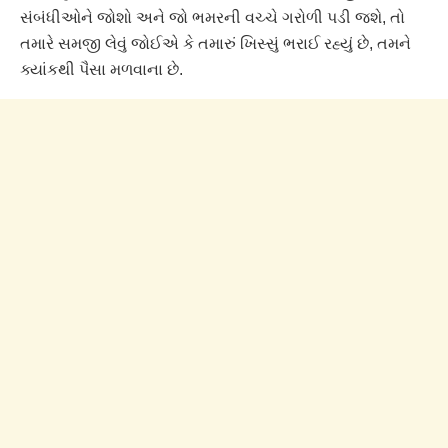
સંબંધીઓને જોશો અને જો ભમરની વચ્ચે ગરોળી પડી જશે, તો
તમારે સમજી લેવું જોઈએ કે તમારું ખિસ્સું ભરાઈ રહ્યું છે, તમને
ક્યાંકથી પૈસા મળવાના છે.