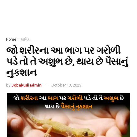
Home
ધાર્મિક
જો શરીરના આ ભાગ પર ગરોળી
પડે તો તે અશુભ છે, થાય છે પૈસાનું
નુકશાન
by
Jobakudiadmin
October 13, 2023