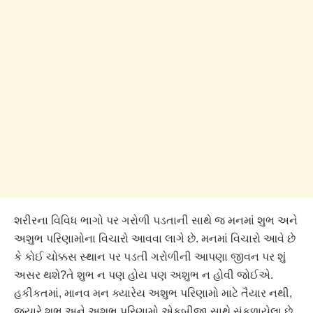
શરીરના વિવિધ ભાગો પર ગરોળી પડતાની સાથે જ મનમાં શુભ અને
અશુભ પરિણામોના વિચારો આવવા લાગે છે. મનમાં વિચારો આવે છે
કે કોઈ ચોક્કસ સ્થાન પર પડતી ગરોળીની આપણા જીવન પર શું
અસર થશે?તે શુભ ન પણ હોય પણ અશુભ ન હોવી જોઈએ.
હકીકતમાં, માનવ મન ક્યારેય અશુભ પરિણામો માટે તૈયાર નથી,
જ્યારે શુભ અને અશુભ પરિણામો એકબીજા સાથે સંકળાયેલા છે.