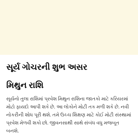
સૂર્ય ગોચરની શુભ અસર
મિથુન રાશિ
સૂર્યનો તુલા રાશિમાં પ્રવેશ મિથુન રાશિના જાતકો માટે કરિયરમાં
મોટો ફાયદો આપી શકે છે. આ લોકોને મોટી તક મળી શકે છે. નવી
નોકરીની શોધ પૂરી થશે. તમે ઉચ્ચ શિક્ષણ માટે કોઈ મોટી સંસ્થામાં
પ્રવેશ મેળવી શકો છો. જીવનસાથી સાથે સંબંધ વધુ મજબૂત
બનશે.