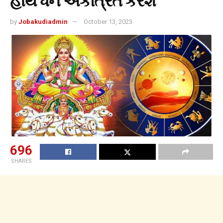
હાથે ધન એકત્રિત કરશે
by
Jobakudiadmin
October 13, 2023
696
SHARES