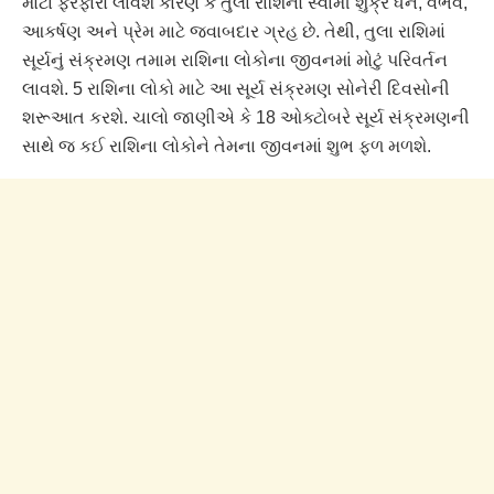
મોટા ફેરફારો લાવશે કારણ કે તુલા રાશિનો સ્વામી શુક્ર ધન, વૈભવ,
આકર્ષણ અને પ્રેમ માટે જવાબદાર ગ્રહ છે. તેથી, તુલા રાશિમાં
સૂર્યનું સંક્રમણ તમામ રાશિના લોકોના જીવનમાં મોટું પરિવર્તન
લાવશે. 5 રાશિના લોકો માટે આ સૂર્ય સંક્રમણ સોનેરી દિવસોની
શરૂઆત કરશે. ચાલો જાણીએ કે 18 ઓક્ટોબરે સૂર્ય સંક્રમણની
સાથે જ કઈ રાશિના લોકોને તેમના જીવનમાં શુભ ફળ મળશે.