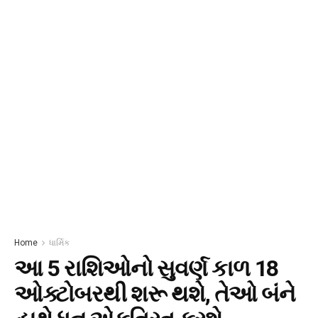
Home
ધાર્મિક
આ 5 રાશિઓનો સુવર્ણ કાળ 18
ઓક્ટોબરથી શરૂ થશે, તેઓ બંને