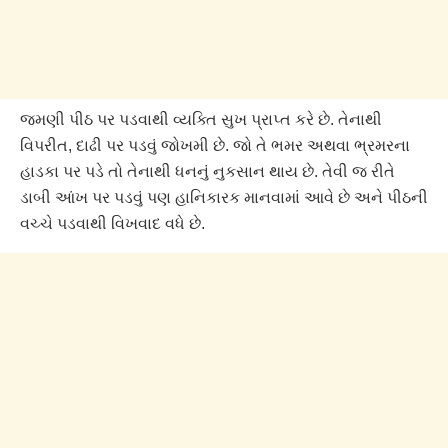
જમણી પીઠ પર પડવાથી વ્યક્તિ સુખ પ્રાપ્ત કરે છે. તેનાથી
વિપરીત, દાઢી પર પડવું જોખમી છે. જો તે ભમર અથવા ભ્રમરના
હાડકા પર પડે તો તેનાથી ધનનું નુકસાન થાય છે. તેવી જ રીતે
ડાબી આંખ પર પડવું પણ હાનિકારક માનવામાં આવે છે અને પીઠની
વચ્ચે પડવાથી વિખવાદ વધે છે.