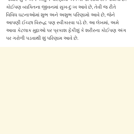
કોઈપણ વ્યક્તિના જીવનમાં સુખ-દુઃખ આવે છે, તેવી જ રીતે
વિવિધ ઘટનાઓમાં શુભ અને અશુભ પરિણામો આવે છે, જેને
આપણી ઈચ્છા વિરુદ્ધ પણ સ્વીકારવા પડે છે. આ લેખમાં, અમે
આવા કેટલાક મુદ્દાઓ પર પ્રકાશ ફેંકીશું કે શરીરના કોઈપણ અંગ
પર ગરોળી પડવાથી શું પરિણામ આવે છે.