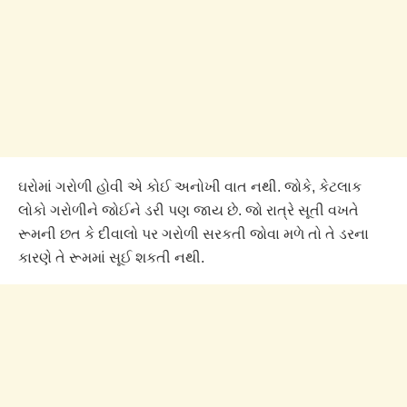
ઘરોમાં ગરોળી હોવી એ કોઈ અનોખી વાત નથી. જોકે, કેટલાક
લોકો ગરોળીને જોઈને ડરી પણ જાય છે. જો રાત્રે સૂતી વખતે
રૂમની છત કે દીવાલો પર ગરોળી સરકતી જોવા મળે તો તે ડરના
કારણે તે રૂમમાં સૂઈ શકતી નથી.