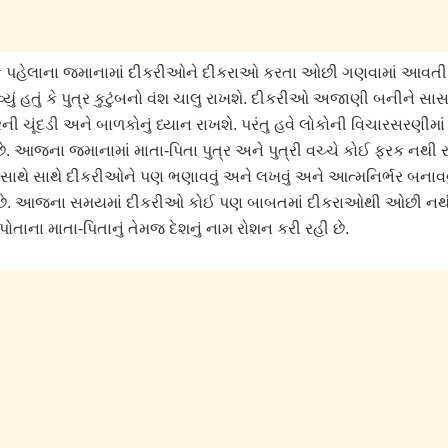
કે પહેલાના જમાનામાં દીકરીઓને દીકરાઓ કરતા ઓછી ગણવામાં આવતી 
્યું હતું કે પુત્ર કુટુંબનો વંશ ચાલુ રાખશે. દીકરીઓ અજાણી બનીને સાસ
ી ચૂંદડી અને બાળકોનું ધ્યાન રાખશે. પરંતુ હવે લોકોની વિચારસરણીમા
. આજના જમાનામાં માતા-પિતા પુત્ર અને પુત્રી વચ્ચે કોઈ ફરક નથી 
ાથે સાથે દીકરીઓને પણ ભણાવવું અને લખવું અને આત્મનિર્ભર બના
છે. આજના સમયમાં દીકરીઓ કોઈ પણ બાબતમાં દીકરાઓથી ઓછી નથ
રે પોતાના માતા-પિતાનું તેમજ દેશનું નામ રોશન કરી રહી છે.