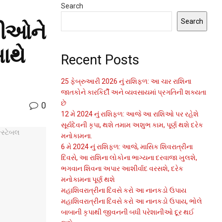
Search
Search
રીઓને
ાથે
Recent Posts
25 ફેબ્રુઆરી 2026 નું રાશિફળ: આ ચાર રાશિના
જાતકોને કારકિર્દી અને વ્યવસાયમાં પ્રગતિની શક્યતા
છે
0
12 મે 2024 નું રાશિફળ: આજે આ રાશિઓ પર રહેશે
સૂર્યદેવની કૃપા, થશે તમામ અશુભ કામ, પૂર્ણ થશે દરેક
મનોકામના.
6 મે 2024 નું રાશિફળ: આજે, માસિક શિવરાત્રીના
દિવસે, આ રાશિના લોકોના ભાગ્યના દરવાજા ખુલશે,
ભગવાન શિવના અપાર આશીર્વાદ વરસશે, દરેક
મનોકામના પૂર્ણ થશે
મહાશિવરાત્રીના દિવસે કરો આ નાનકડો ઉપાય
મહાશિવરાત્રીના દિવસે કરો આ નાનકડો ઉપાય, ભોલે
બાબાની કૃપાથી જીવનની બધી પરેશાનીઓ દૂર થઈ