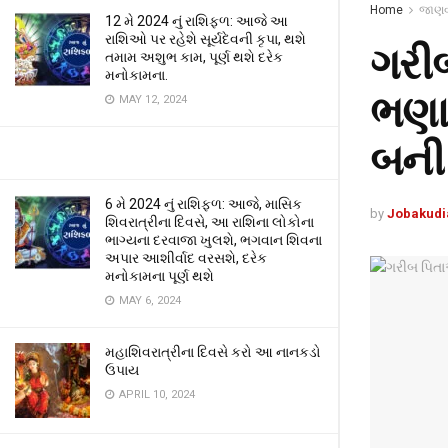
Home
જાણવા
12 મે 2024 નું રાશિફળ: આજે આ
રાશિઓ પર રહેશે સૂર્યદેવની કૃપા, થશે
ગરી
તમામ અશુભ કામ, પૂર્ણ થશે દરેક
મનોકામના.
ભણાવ
MAY 12, 2024
બની 
6 મે 2024 નું રાશિફળ: આજે, માસિક
by
Jobakudi
શિવરાત્રીના દિવસે, આ રાશિના લોકોના
ભાગ્યના દરવાજા ખુલશે, ભગવાન શિવના
અપાર આશીર્વાદ વરસશે, દરેક
મનોકામના પૂર્ણ થશે
MAY 6, 2024
મહાશિવરાત્રીના દિવસે કરો આ નાનકડો
ઉપાય
APRIL 10, 2024