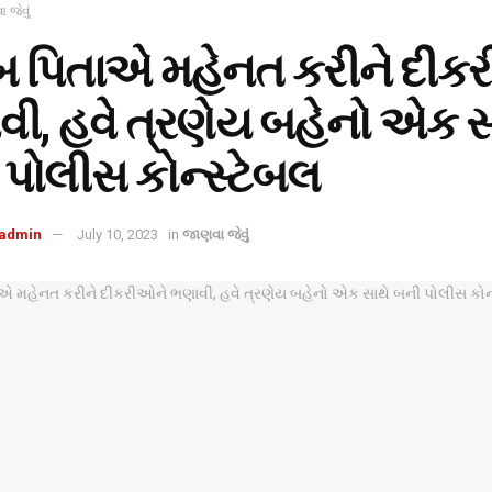
 જેવું
બ પિતાએ મહેનત કરીને દીક
ી, હવે ત્રણેય બહેનો એક સ
પોલીસ કોન્સ્ટેબલ
admin
July 10, 2023
in
જાણવા જેવું