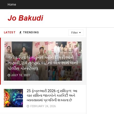
Home
LATEST
TRENDING
Filter
ગરીબ પિતાએ મહેનત કરીને દીકરીઓને
ભણાવી, હવે ત્રણેય બહેનો એક સાથે બની
પોલીસ કોન્સ્ટેબલ
JULY 10, 2023
25 ફેબ્રુઆરી 2026 નું રાશિફળ: આ
ચાર રાશિના જાતકોને કારકિર્દી અને
વ્યવસાયમાં પ્રગતિની શક્યતા છે
FEBRUARY 24, 2026