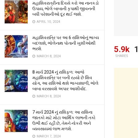
મહાશિવરાત્રીના દિવસે કરો આ નાનકડો
ઉપાય, ભોલે બાબાની કૃપાથી જીવનની
બધી પરેશાનીઓ દૂર થઈ જશે.
APRIL 10, 2024
મહાશિવરાત્રિ પર આ 6 રાશિઓનું ભાગ્ય
બદલાશે, ભોલેનાથ પોતાની ખુશીઓથી
5.9k
1
ભરશે.
SHARES
MARCH 8, 2024
8 માર્ચ 2024 નું રાશિફળ: આજે
મહાશિવરાત્રિ પર બની રહ્યો છે શિવ
યોગ, આ રાશિઓ થશે ભાગ્યશાળી, ભોલે
બાબા વરસાવશે અપાર આશીર્વાદ.
MARCH 8, 2024
7 માર્ચ 2024 નું રાશિફળ: આ રાશિના
જાતકો માટે મોટા આર્થિક લાભની તકો
ઉભી થઈ રહી છે, તેમને નોકરી અને
વ્યવસાયમાં લાભ મળશે.
MARCH 7, 2024