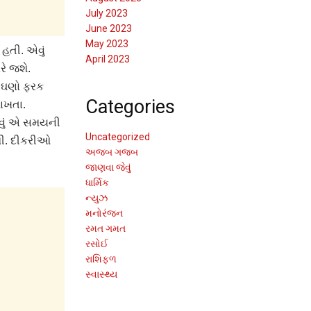
July 2023
June 2023
May 2023
હતી. એવું
April 2023
રે જશે.
ં ઘણો ફરક
Categories
રાખતા.
વવું એ સમયની
Uncategorized
ી. દીકરીઓ
અજબ ગજબ
જાણવા જેવું
ધાર્મિક
ન્યુઝ
મનોરંજન
રમત ગમત
રસોઈ
રાશિફળ
સ્વાસ્થ્ય