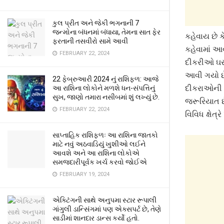
કુલ પ્રીત અને જેકી ભગનાની 7
જન્મોના બંધનમાં બંધાયા, તેમના સાત ફેર
કહેવાય છે 
ફરતાની તસવીરો સામે આવી
કહેવામાં આવ
FEBRUARY 22, 2024
દીકરીઓ ઘરન
આવી ગયો છે
22 ફેબ્રુઆરી 2024 નું રાશિફળ: આજે
આ રાશિના લોકોને મળશે ધન-સંપત્તિનું
દીકરાઓની સ
સુખ, જાણો તમારા નસીબમાં શું લખ્યું છે.
જરૂરિયાત 
FEBRUARY 22, 2024
વિવિધ ક્ષેત્
સાપ્તાહિક રાશિફળઃ આ રાશિના જાતકો
માટે નવું અઠવાડિયું ખુશીઓ લઈને
આવશે અને આ રાશિના લોકોએ
સમજદારીપૂર્વક ખર્ચ કરવો જોઈએ
FEBRUARY 19, 2024
એક્ટિંગની સાથે અનુપમા સ્ટાર રૂપાલી
ગાંગુલી ડાન્સિંગમાં પણ એક્સપર્ટ છે, તેણે
સાડીમાં શાનદાર ડાન્સ કર્યો હતો.