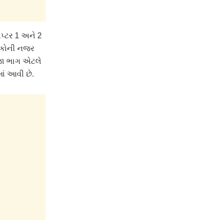
પ્ટર 1 અને 2
લોકોની નજર
ીજા ભાગ એટલે
ાં આવી છે.