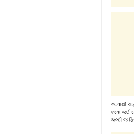
આનાથી ચાહકો
કરવા જઈ રહ્
જલ્દી જ ફિલ