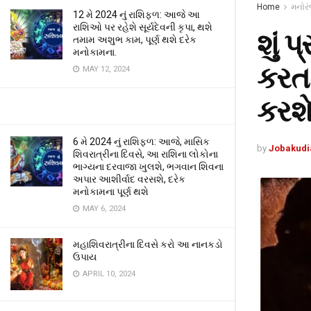
Home
મનોર
12 મે 2024 નું રાશિફળ: આજે આ
રાશિઓ પર રહેશે સૂર્યદેવની કૃપા, થશે
શું પ
તમામ અશુભ કામ, પૂર્ણ થશે દરેક
મનોકામના.
કરતા
MAY 12, 2024
કરશ
6 મે 2024 નું રાશિફળ: આજે, માસિક
by
Jobakudi
શિવરાત્રીના દિવસે, આ રાશિના લોકોના
ભાગ્યના દરવાજા ખુલશે, ભગવાન શિવના
અપાર આશીર્વાદ વરસશે, દરેક
મનોકામના પૂર્ણ થશે
MAY 6, 2024
મહાશિવરાત્રીના દિવસે કરો આ નાનકડો
ઉપાય
APRIL 10, 2024