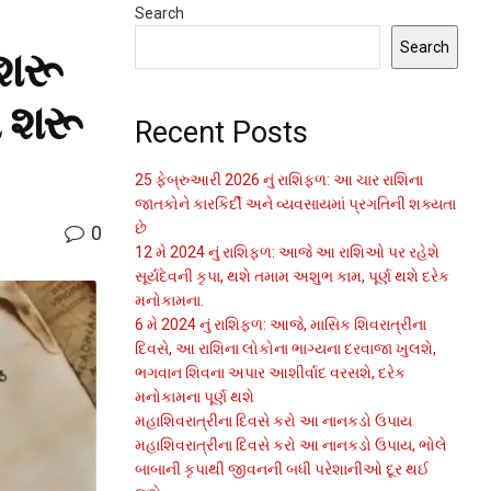
Search
Search
 શરૂ
મ શરૂ
Recent Posts
25 ફેબ્રુઆરી 2026 નું રાશિફળ: આ ચાર રાશિના
જાતકોને કારકિર્દી અને વ્યવસાયમાં પ્રગતિની શક્યતા
છે
0
12 મે 2024 નું રાશિફળ: આજે આ રાશિઓ પર રહેશે
સૂર્યદેવની કૃપા, થશે તમામ અશુભ કામ, પૂર્ણ થશે દરેક
મનોકામના.
6 મે 2024 નું રાશિફળ: આજે, માસિક શિવરાત્રીના
દિવસે, આ રાશિના લોકોના ભાગ્યના દરવાજા ખુલશે,
ભગવાન શિવના અપાર આશીર્વાદ વરસશે, દરેક
મનોકામના પૂર્ણ થશે
મહાશિવરાત્રીના દિવસે કરો આ નાનકડો ઉપાય
મહાશિવરાત્રીના દિવસે કરો આ નાનકડો ઉપાય, ભોલે
બાબાની કૃપાથી જીવનની બધી પરેશાનીઓ દૂર થઈ