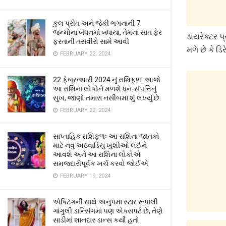
કુલ પ્રીત અને જેકી ભગનાની 7
જન્મોના બંધનમાં બંધાયા, તેમના સાત ફેર
ડાયરેક્ટર પ
ફરતાની તસવીરો સામે આવી
મળે છે કે ડ
FEBRUARY 22, 2024
22 ફેબ્રુઆરી 2024 નું રાશિફળ: આજે
આ રાશિના લોકોને મળશે ધન-સંપત્તિનું
સુખ, જાણો તમારા નસીબમાં શું લખ્યું છે.
FEBRUARY 22, 2024
સાપ્તાહિક રાશિફળઃ આ રાશિના જાતકો
માટે નવું અઠવાડિયું ખુશીઓ લઈને
આવશે અને આ રાશિના લોકોએ
સમજદારીપૂર્વક ખર્ચ કરવો જોઈએ
FEBRUARY 19, 2024
એક્ટિંગની સાથે અનુપમા સ્ટાર રૂપાલી
ગાંગુલી ડાન્સિંગમાં પણ એક્સપર્ટ છે, તેણે
સાડીમાં શાનદાર ડાન્સ કર્યો હતો.