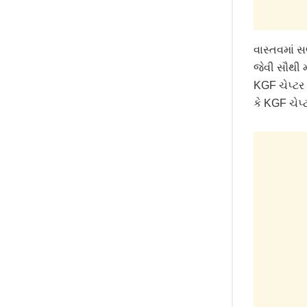
વાસ્તવમાં 
જેવી સૌથી 
KGF ચેપ્ટર
કે KGF ચેપ્