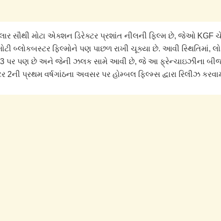
સલાર સૌથી મોટા એક્શન ડિરેક્ટર પ્રશાંત નીલની ફિલ્મ છે, જેઓ KGF ચે
મોટી બ્લોકબસ્ટર ફિલ્મોને પણ પાછળ રાખી ચૂક્યા છે. આવી સ્થિતિમાં, 
 3 પર પણ છે અને જેની ઝલક સામે આવી છે, જે આ ફ્રેન્ચાઇઝીના બ
ટર 2ની પ્રથમ વર્ષગાંઠના અવસર પર હોમ્બલ ફિલ્મ્સ દ્વારા રિલીઝ કરવામ