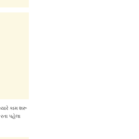
્યારે કામ શરૂ
કરતા પહેલા