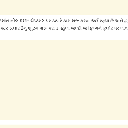
્રશાંત નીલ KGF ચેપ્ટર 3 પર ક્યારે કામ શરૂ કરવા જઈ રહ્યા છે અને હ
િરેક્ટર સલાર 2નું શૂટિંગ શરૂ કરતા પહેલા જલ્દી જ ફિલ્મને ફ્લોર પર લાવ