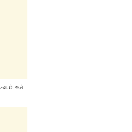
્યા છે, અમે