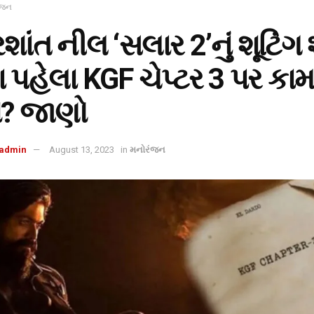
ંજન
્રશાંત નીલ ‘સલાર 2’નું શૂટિંગ
 પહેલા KGF ચેપ્ટર 3 પર કા
ે? જાણો
admin
August 13, 2023
in
મનોરંજન