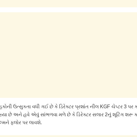
ની ઉત્સુકતા વધી ગઈ છે કે ડિરેક્ટર પ્રશાંત નીલ KGF ચેપ્ટર 3 પર ક
યા છે અને હવે એવું સાંભળવા મળે છે કે ડિરેક્ટર સલાર 2નું શૂટિંગ શરૂ 
્મને ફ્લોર પર લાવશે.