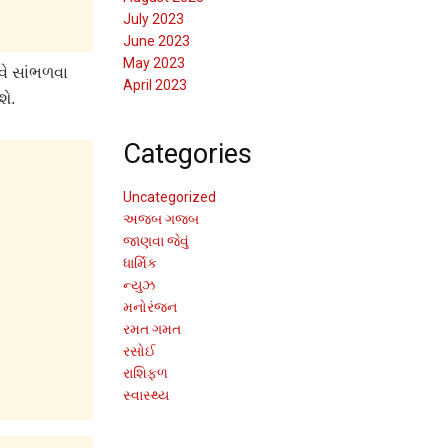
July 2023
June 2023
May 2023
વે સાંભળવા
April 2023
શે.
Categories
Uncategorized
અજબ ગજબ
જાણવા જેવું
ધાર્મિક
ન્યુઝ
મનોરંજન
રમત ગમત
રસોઈ
રાશિફળ
સ્વાસ્થ્ય