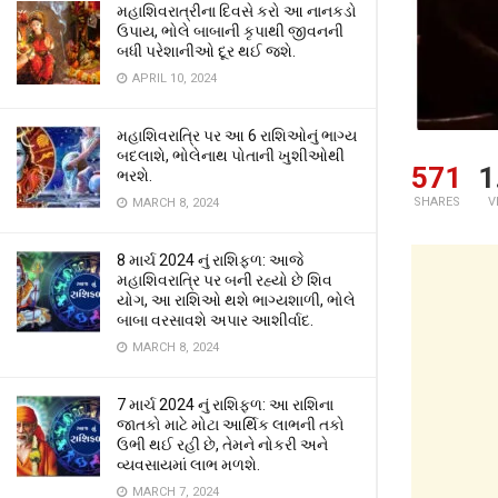
મહાશિવરાત્રીના દિવસે કરો આ નાનકડો
ઉપાય, ભોલે બાબાની કૃપાથી જીવનની
બધી પરેશાનીઓ દૂર થઈ જશે.
APRIL 10, 2024
મહાશિવરાત્રિ પર આ 6 રાશિઓનું ભાગ્ય
બદલાશે, ભોલેનાથ પોતાની ખુશીઓથી
571
1
ભરશે.
SHARES
V
MARCH 8, 2024
8 માર્ચ 2024 નું રાશિફળ: આજે
મહાશિવરાત્રિ પર બની રહ્યો છે શિવ
યોગ, આ રાશિઓ થશે ભાગ્યશાળી, ભોલે
બાબા વરસાવશે અપાર આશીર્વાદ.
MARCH 8, 2024
7 માર્ચ 2024 નું રાશિફળ: આ રાશિના
જાતકો માટે મોટા આર્થિક લાભની તકો
ઉભી થઈ રહી છે, તેમને નોકરી અને
વ્યવસાયમાં લાભ મળશે.
MARCH 7, 2024