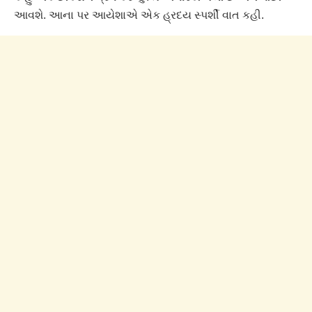
આવશે. આના પર આયેશાએ એક હ્રદય સ્પર્શી વાત કહી.