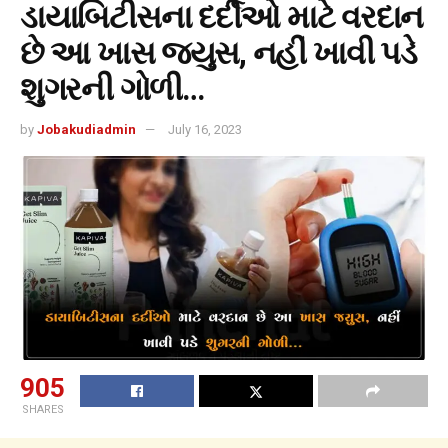
ડાયાબિટીસના દર્દીઓ માટે વરદાન
છે આ ખાસ જ્યુસ, નહીં ખાવી પડે
શુગરની ગોળી…
by
Jobakudiadmin
July 16, 2023
905
SHARES