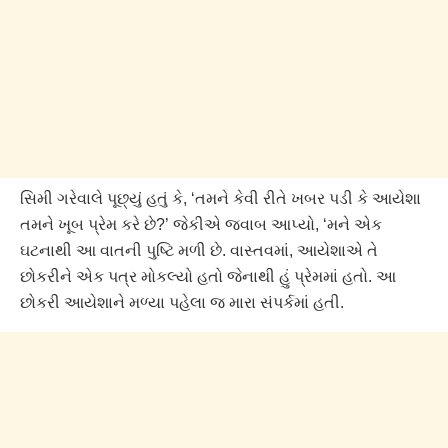
સિમી ગરેવાલે પૂછ્યું હતું કે, ‘તમને કેવી રીતે ખબર પડી કે આયેશા
તમને ખૂબ પ્રેમ કરે છે?’ જેકીએ જવાબ આપ્યો, ‘મને એક
ઘટનાથી આ વાતની પુષ્ટિ મળી છે. વાસ્તવમાં, આયેશાએ તે
છોકરીને એક પત્ર મોકલ્યો હતો જેનાથી હું પ્રેમમાં હતો. આ
છોકરી આયેશાને મળ્યા પહેલા જ મારા સંપર્કમાં હતી.