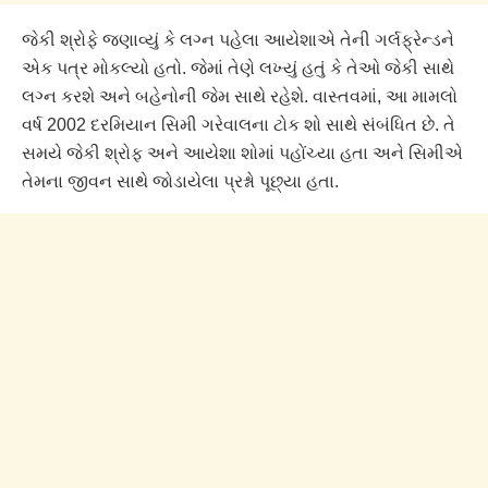
જેકી શ્રોફે જણાવ્યું કે લગ્ન પહેલા આયેશાએ તેની ગર્લફ્રેન્ડને
એક પત્ર મોકલ્યો હતો. જેમાં તેણે લખ્યું હતું કે તેઓ જેકી સાથે
લગ્ન કરશે અને બહેનોની જેમ સાથે રહેશે. વાસ્તવમાં, આ મામલો
વર્ષ 2002 દરમિયાન સિમી ગરેવાલના ટોક શો સાથે સંબંધિત છે. તે
સમયે જેકી શ્રોફ અને આયેશા શોમાં પહોંચ્યા હતા અને સિમીએ
તેમના જીવન સાથે જોડાયેલા પ્રશ્નો પૂછ્યા હતા.