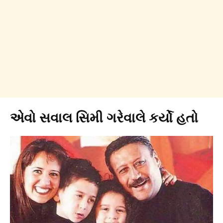
એવો સવાલ સિમી ગરેવાલે કર્યો હતો