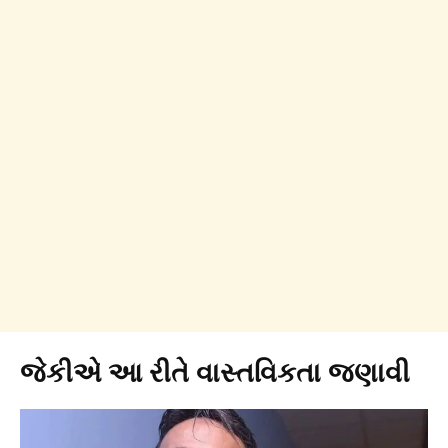
જેકીએ આ રીતે વાસ્તવિકતા જણાવી