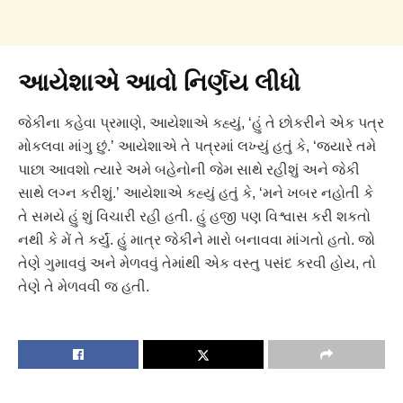
આયેશાએ આવો નિર્ણય લીધો
જેકીના કહેવા પ્રમાણે, આયેશાએ કહ્યું, ‘હું તે છોકરીને એક પત્ર
મોકલવા માંગુ છું.’ આયેશાએ તે પત્રમાં લખ્યું હતું કે, ‘જ્યારે તમે
પાછા આવશો ત્યારે અમે બહેનોની જેમ સાથે રહીશું અને જેકી
સાથે લગ્ન કરીશું.’ આયેશાએ કહ્યું હતું કે, ‘મને ખબર નહોતી કે
તે સમયે હું શું વિચારી રહી હતી. હું હજી પણ વિશ્વાસ કરી શકતો
નથી કે મેં તે કર્યું. હું માત્ર જેકીને મારો બનાવવા માંગતો હતો. જો
તેણે ગુમાવવું અને મેળવવું તેમાંથી એક વસ્તુ પસંદ કરવી હોય, તો
તેણે તે મેળવવી જ હતી.