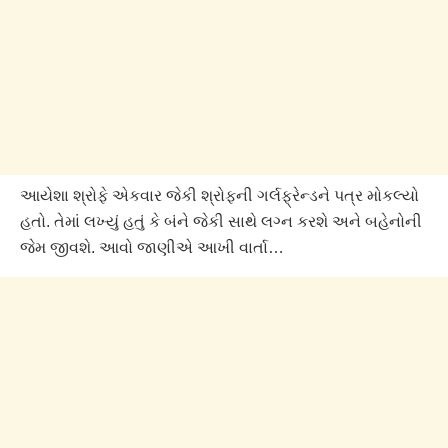
આયેશા શ્રોફે એકવાર જેકી શ્રોફની ગર્લફ્રેન્ડને પત્ર મોકલ્યો
હતો. તેમાં લખ્યું હતું કે બંને જેકી સાથે લગ્ન કરશે અને બહેનોની
જેમ જીવશે. આવો જાણીએ આખી વાર્તા…