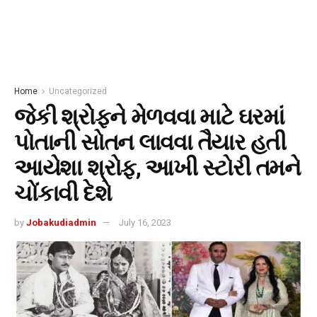
Home
Uncategorized
જેકી શ્રોફને મેળવવા માટે ઘરમાં
પોતાની સોતન લાવવા તૈયાર હતી
આયેશા શ્રોફ, આખી સ્ટોરી તમને
ચોંકાવી દેશે
by
Jobakudiadmin
July 16, 2023