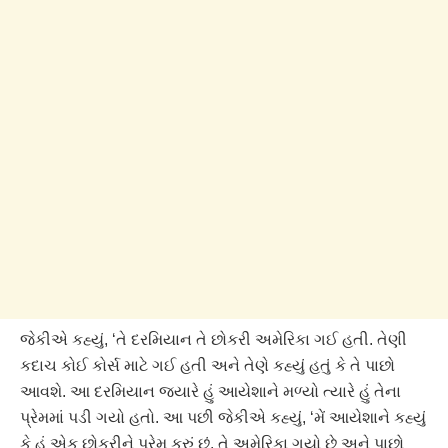
જેકીએ કહ્યું, ‘તે દરમિયાન તે છોકરી અમેરિકા ગઈ હતી. તેણી
કદાચ કોઈ કોર્સ માટે ગઈ હતી અને તેણે કહ્યું હતું કે તે પાછો
આવશે. આ દરમિયાન જ્યારે હું આયેશાને મળ્યો ત્યારે હું તેના
પ્રેમમાં પડી ગયો હતો. આ પછી જેકીએ કહ્યું, ‘મેં આયેશાને કહ્યું
કે હું એક છોકરીને પ્રેમ કરું છું. તે અમેરિકા ગયો છે અને પાછો