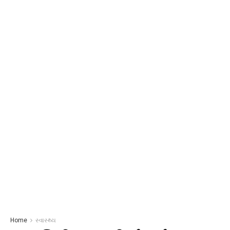
Home
સ્વાસ્થ્ય