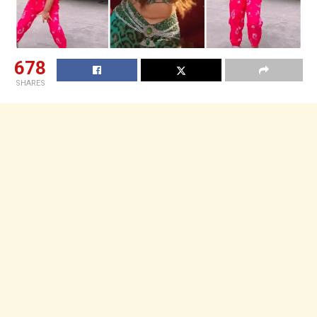
678
SHARES