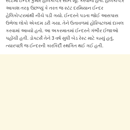
સ્ટંટમાં ઈન્દર કુમારે હેલિકોપ્ટર સીન શૂટ કરવાનો હતો. હેલિકોપ્ટર
આકાશ તરફ ઉછળ્યું કે તરત જ સ્ટંટ દરમિયાન ઈન્દર
હેલિકોપ્ટરમાંથી નીચે પડી ગયો. ઈન્દરને પડતા જોઈ આસપાસ
ઉભેલા લોકો એકદમ ડરી ગયા. તેને ઉતાવળમાં હોસ્પિટલમાં દાખલ
કરવામાં આવ્યો હતો. આ અકસ્માતમાં ઈન્દરને ગંભીર ઈજાઓ
પહોંચી હતી. ડોક્ટર્સે તેને 3 વર્ષ સુધી બેડ રેસ્ટ માટે કહ્યું હતું,
ત્યારપછી જ ઈન્દરની કારકિર્દી સ્થગિત થઈ ગઈ હતી.