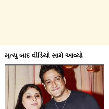
મૃત્યુ બાદ વીડિયો સામે આવ્યો