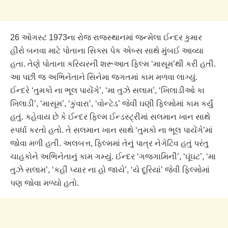
26 ઓગસ્ટ 1973ના રોજ રાજસ્થાનમાં જન્મેલા ઈન્દર કુમાર
હીરો બનવા માટે પોતાના સિક્સ પેક એબ્સ સાથે મુંબઈ આવ્યા
હતા. તેણે પોતાના કરિયરની શરૂઆત ફિલ્મ ‘માસૂમ’થી કરી હતી.
આ પછી જ અભિનેતાને સિનેમા જગતમાં કામ મળવા લાગ્યું.
ઈન્દરે ‘તુમકો ના ભૂલ પાયેંગે’, ‘મા તુઝે સલામ’, ‘ખિલાડીઓ કા
ખિલાડી’, ‘માસૂમ’, ‘કુંવારા’, ‘વોન્ટેડ’ જેવી ઘણી ફિલ્મોમાં કામ કર્યું
હતું. કહેવાય છે કે ઈન્દર ફિલ્મ ઈન્ડસ્ટ્રીમાં સલમાન ખાન સાથે
સ્પર્ધા કરતો હતો. તે સલમાન ખાન સાથે ‘તુમકો ના ભૂલ પાયેંગે’માં
જોવા મળી હતી. અલબત્ત, ફિલ્મમાં તેનું પાત્ર નેગેટિવ હતું પરંતુ
ચાહકોને અભિનેતાનું કામ ગમ્યું. ઈન્દર ‘ગજગામિની’, ‘ઘૂંઘટ’, ‘મા
તુઝે સલામ’, ‘કહીં પ્યાર ના હો જાયે’, ‘યે દૂરિયાં’ જેવી ફિલ્મોમાં
પણ જોવા મળ્યો હતો.