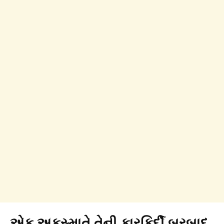
એક અકસ્માતે તેની કારકિર્દી બરબાદ