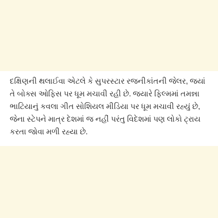
દક્ષિણની થલાઈવા એટલે કે સુપરસ્ટાર રજનીકાંતની જેલર, જ્યાં
તે બોક્સ ઓફિસ પર ધૂમ મચાવી રહી છે. જ્યારે ફિલ્મમાં તમન્ના
ભાટિયાનું કવલા ગીત સોશિયલ મીડિયા પર ધૂમ મચાવી રહ્યું છે,
જેના સ્ટેપને માત્ર દેશમાં જ નહીં પરંતુ વિદેશમાં પણ લોકો ટ્રાય
કરતા જોવા મળી રહ્યા છે.