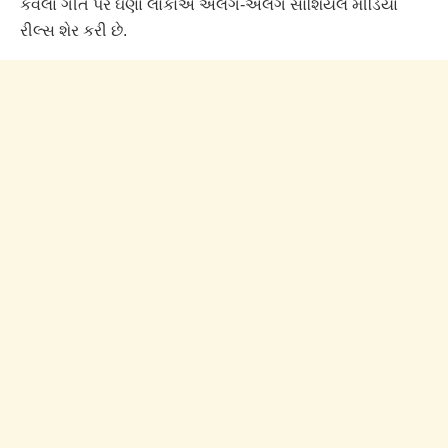
કવલા ગીત પર ઘણા લોકોએ અલગ-અલગ સોશિયલ મીડિયા
રીલ્સ શેર કરી છે.