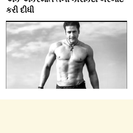
કરી દીધી