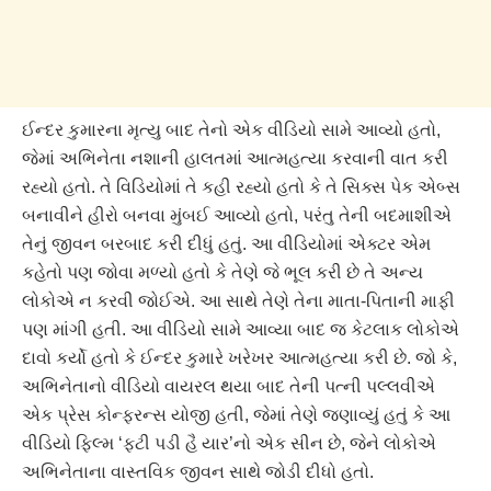
ઈન્દર કુમારના મૃત્યુ બાદ તેનો એક વીડિયો સામે આવ્યો હતો,
જેમાં અભિનેતા નશાની હાલતમાં આત્મહત્યા કરવાની વાત કરી
રહ્યો હતો. તે વિડિયોમાં તે કહી રહ્યો હતો કે તે સિક્સ પેક એબ્સ
બનાવીને હીરો બનવા મુંબઈ આવ્યો હતો, પરંતુ તેની બદમાશીએ
તેનું જીવન બરબાદ કરી દીધું હતું. આ વીડિયોમાં એક્ટર એમ
કહેતો પણ જોવા મળ્યો હતો કે તેણે જે ભૂલ કરી છે તે અન્ય
લોકોએ ન કરવી જોઈએ. આ સાથે તેણે તેના માતા-પિતાની માફી
પણ માંગી હતી. આ વીડિયો સામે આવ્યા બાદ જ કેટલાક લોકોએ
દાવો કર્યો હતો કે ઈન્દર કુમારે ખરેખર આત્મહત્યા કરી છે. જો કે,
અભિનેતાનો વીડિયો વાયરલ થયા બાદ તેની પત્ની પલ્લવીએ
એક પ્રેસ કોન્ફરન્સ યોજી હતી, જેમાં તેણે જણાવ્યું હતું કે આ
વીડિયો ફિલ્મ ‘ફટી પડી હૈ યાર’નો એક સીન છે, જેને લોકોએ
અભિનેતાના વાસ્તવિક જીવન સાથે જોડી દીધો હતો.