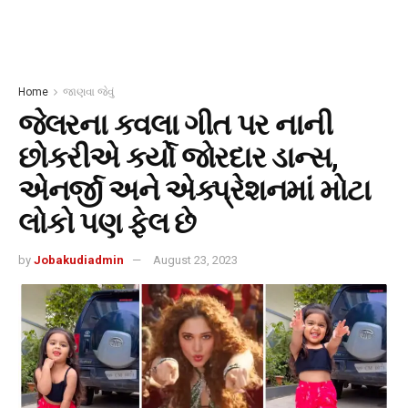
Home
જાણવા જેવું
જેલરના કવલા ગીત પર નાની
છોકરીએ કર્યો જોરદાર ડાન્સ,
એનર્જી અને એક્પ્રેશનમાં મોટા
લોકો પણ ફેલ છે
by
Jobakudiadmin
August 23, 2023