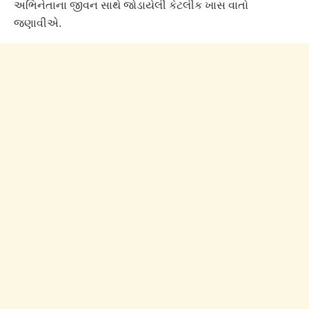
અભિનેતાના જીવન સાથે જોડાયેલી કેટલીક ખાસ વાતો
જણાવીએ.