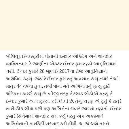
બોલિવૂડ ઈન્ડસ્ટ્રીમાં પોતાની દમદાર એક્ટિંગ અને શાનદાર
વ્યક્તિત્વ માટે જાણીતા એક્ટર ઈન્દર કુમાર હવે આ દુનિયામાં
નથી. ઈન્દર કુમારે 28 જુલાઈ 2017ના રોજ આ દુનિયાને
અલવિદા કહ્યું. જ્યારે ઈન્દર કુમારનું અવસાન થયું ત્યારે તેઓ
માત્ર 44 વર્ષના હતા. તબીબોના મતે અભિનેતાનું મૃત્યુ હાર્ટ
એટેકના કારણે થયું છે. બીજી તરફ કેટલાક લોકોએ કહ્યું કે
ઈન્દર કુમારે આત્મહત્યા કરી લીધી છે. તેનું કારણ એ હતું કે રાત્રે
સારી ઊંઘ લીધા પછી પણ અભિનેતા સવારે જાગ્યો નહોતો. ઈન્દર
કુમારે સિનેમામાં શાનદાર કામ કર્યું પરંતુ એક અકસ્માતે
અભિનેતાની કારકિર્દી બરબાદ કરી દીધી. આજે અમે તમને