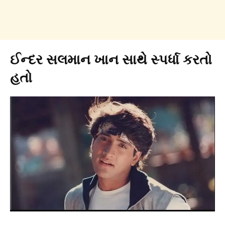
ઈન્દર સલમાન ખાન સાથે સ્પર્ધા કરતો
હતો