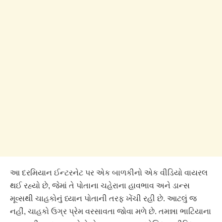
આ દરમિયાન ઈન્ટરનેટ પર એક બાળકીનો એક વીડિયો વાયરલ
થઈ રહ્યો છે, જેમાં તે પોતાના ચહેરાના હાવભાવ અને ડાન્સ
મૂવ્સથી ચાહકોનું ધ્યાન પોતાની તરફ ખેંચી રહી છે. આટલું જ
નહીં, ચાહકો ઉગ્ર પ્રેમ વરસાવતા જોવા મળે છે. તમન્ના ભાટિયાના