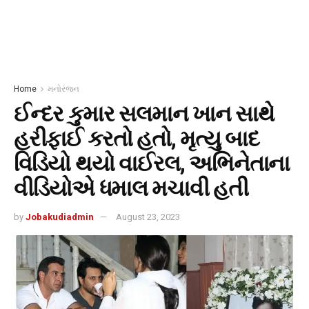
Home
મનોરંજન
ઈન્દર કુમાર સલમાન ખાન સાથે
હરીફાઈ કરતો હતો, મૃત્યુ બાદ
વિડિયો થયો વાઈરલ, અભિનેતાના
વીડિયોએ ધમાલ મચાવી હતી
by
Jobakudiadmin
August 23, 2023