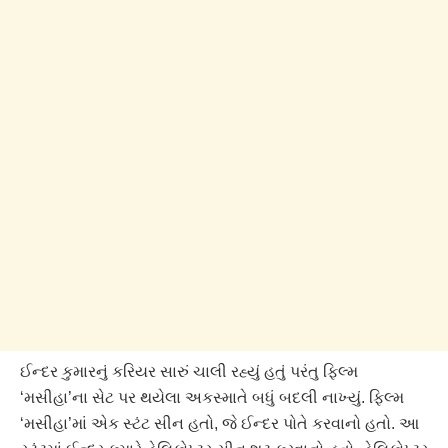
ઈન્દર કુમારનું કરિયર સારું ચાલી રહ્યું હતું પરંતુ ફિલ્મ
‘મસીહા’ના સેટ પર થયેલા અકસ્માતે બધું બદલી નાખ્યું. ફિલ્મ
‘મસીહા’માં એક સ્ટંટ સીન હતો, જે ઈન્દર પોતે કરવાનો હતો. આ