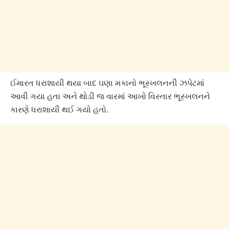
ઈમારત ધરાશાયી થયા બાદ ઘણા મકાનો ભૂસ્ખલનની ઝપેટમાં
આવી ગયા હતા અને થોડી જ વારમાં આખો વિસ્તાર ભૂસ્ખલનને
કારણે ધરાશાયી થઈ ગયો હતો.