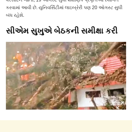
કરવામાં આવી છે. યુનિવર્સિટીમાં લાઇબ્રેરી પણ 20 ઓગસ્ટ સુધી
બંધ રહેશે.
સીએમ સુખુએ બેઠકની સમીક્ષા કરી