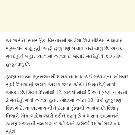
એ જ રીતે, સમર હિલ વિસ્તારમાં આવેલા શિવ મંદિરમાં સોમવારે
ભૂસ્ખલન થયું હતું. અહીં હજુ પણ બચાવ કાર્ય ચાલુ છે. અનેક
મૃતદેહોને બહાર કાઢવામાં આવ્યા છે જ્યારે મૃતદેહોની શોધખોળ
હજુ ચાલુ છે.
કૃષ્ણા નગરમાં ભૂસ્ખલનથી 8 મકાનો ખાખ થઈ ગયા હતા. સોમવાર
સુધી શિમલામાં અલગ-અલગ જગ્યાએથી 19 મૃતદેહો મળી
આવ્યા છે. શિવ મંદિરમાંથી 12, ફાગલીમાંથી 5 અને કૃષ્ણા નગરમાં
2 મૃતદેહો મળી આવ્યા હતા. ઓછામાં ઓછા 10 લોકો હજુ પણ
શિવ મંદિરના કાટમાળ નીચે દટાયા હોવાની આશંકા છે. શિક્ષણ
વિભાગે એક આદેશ જારી કરીને કહ્યું છે કે ખરાબ હવામાનને
કારણે રાજ્યની તમામ શાળાઓ અને કોલેજો 16 ઓગસ્ટે બંધ
રહેશે.