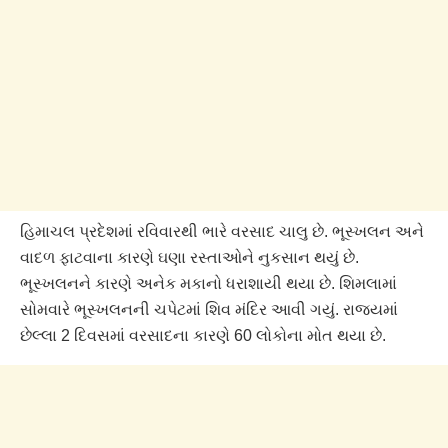
હિમાચલ પ્રદેશમાં રવિવારથી ભારે વરસાદ ચાલુ છે. ભૂસ્ખલન અને
વાદળ ફાટવાના કારણે ઘણા રસ્તાઓને નુકસાન થયું છે.
ભૂસ્ખલનને કારણે અનેક મકાનો ધરાશાયી થયા છે. શિમલામાં
સોમવારે ભૂસ્ખલનની ચપેટમાં શિવ મંદિર આવી ગયું. રાજ્યમાં
છેલ્લા 2 દિવસમાં વરસાદના કારણે 60 લોકોના મોત થયા છે.