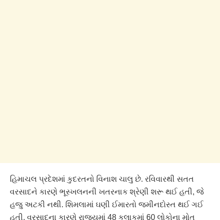
હિમાચલ પ્રદેશમાં કુદરતનો વિનાશ ચાલુ છે. રવિવારથી સતત
વરસાદને કારણે ભૂસ્ખલનની ખતરનાક શ્રેણી શરૂ થઈ હતી, જે
હજુ અટકી નથી. શિમલામાં ઘણી ઈમારતો જમીનદોસ્ત થઈ ગઈ
હતી. વરસાદના કારણે રાજ્યમાં 48 કલાકમાં 60 લોકોના મોત