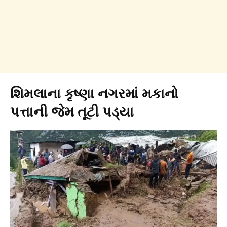
શિમલાના કૃષ્ણા નગરમાં મકાનો
પત્તાની જેમ તૂટી પડ્યા