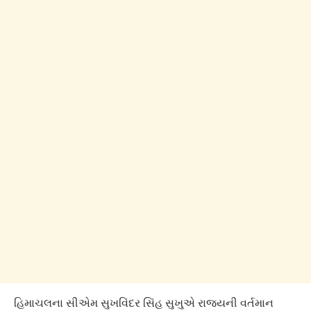
હિમાચલના સીએમ સુખવિંદર સિંહ સુખુએ રાજ્યની વર્તમાન