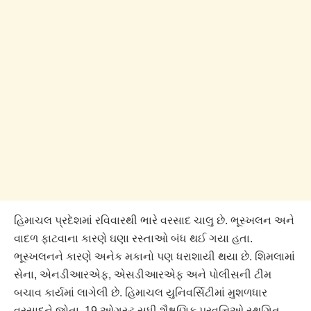
હિમાચલ પ્રદેશમાં રવિવારથી ભારે વરસાદ ચાલુ છે. ભૂસ્ખલન અને
વાદળ ફાટવાના કારણે ઘણા રસ્તાઓ બંધ થઈ ગયા હતા.
ભૂસ્ખલનને કારણે અનેક મકાનો પણ ધરાશાયી થયા છે. શિમલામાં
સેના, એનડીઆરએફ, એસડીઆરએફ અને પોલીસની ટીમ
બચાવ કાર્યમાં લાગેલી છે. હિમાચલ યુનિવર્સિટીમાં મુશળધાર
વરસાદને જોતા, 19 ઓગસ્ટ સુધી શૈક્ષણિક પ્રવૃત્તિઓ સ્થગિત