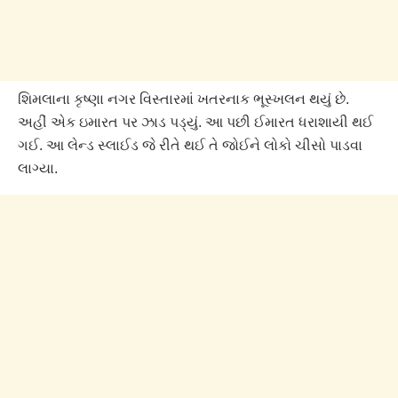
શિમલાના કૃષ્ણા નગર વિસ્તારમાં ખતરનાક ભૂસ્ખલન થયું છે.
અહીં એક ઇમારત પર ઝાડ પડ્યું. આ પછી ઈમારત ધરાશાયી થઈ
ગઈ. આ લેન્ડ સ્લાઈડ જે રીતે થઈ તે જોઈને લોકો ચીસો પાડવા
લાગ્યા.