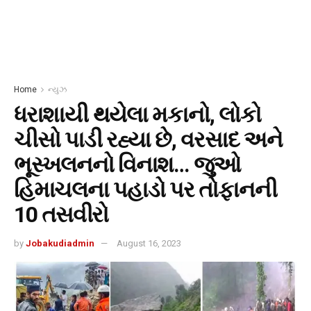
Home
ન્યુઝ
ધરાશાયી થયેલા મકાનો, લોકો
ચીસો પાડી રહ્યા છે, વરસાદ અને
ભૂસ્ખલનનો વિનાશ… જુઓ
હિમાચલના પહાડો પર તોફાનની
10 તસવીરો
by
Jobakudiadmin
August 16, 2023