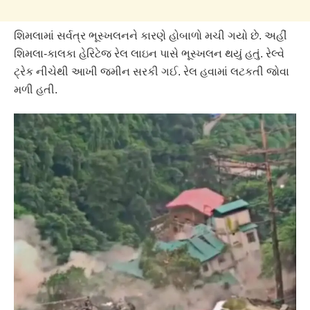
શિમલામાં સર્વત્ર ભૂસ્ખલનને કારણે હોબાળો મચી ગયો છે. અહીં
શિમલા-કાલકા હેરિટેજ રેલ લાઇન પાસે ભૂસ્ખલન થયું હતું. રેલ્વે
ટ્રેક નીચેથી આખી જમીન સરકી ગઈ. રેલ હવામાં લટકતી જોવા
મળી હતી.