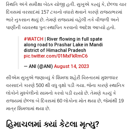
સ્થિતિ અંગે સમીક્ષા બેઠક યોજી હતી. સુખુએ કહ્યું કે, છેલ્લા ચાર
દિવસમાં વરસાદમાં 157 ટકાનો વધારો થવાને કારણે રાજ્યભરમાં
ભારે નુકસાન થયું છે. તેમણે રાજ્યમાં વહેલી તકે વીજળી અને
પાણીની વ્યવસ્થા પુનઃસ્થાપિત કરવાનો આદેશ આપ્યો હતો.
#WATCH
| River flowing in full spate
along road to Prashar Lake in Mandi
district of Himachal Pradesh
pic.twitter.com/01MxFkRmC6
— ANI (@ANI)
August 14, 2023
સીએમ સુખુએ જણાવ્યું કે શિમલા શહેરી વિસ્તારમાં મુશળધાર
વરસાદને કારણે 500 થી વધુ વૃક્ષો પડી ગયા. જેના કારણે સ્થાનિક
લોકોને મુશ્કેલીનો સામનો કરવો પડી રહ્યો છે. તેમણે કહ્યું કે
રાજ્યમાં છેલ્લા બે દિવસમાં 60 લોકોના મોત થયા છે, જેમાંથી 19
માત્ર શિમલામાં થયા છે.
હિમાચલમાં ક્યાં કેટલા મૃત્યુ?