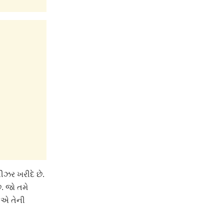
ીઝર ખરીદે છે.
. જો તમે
ીએ તેની