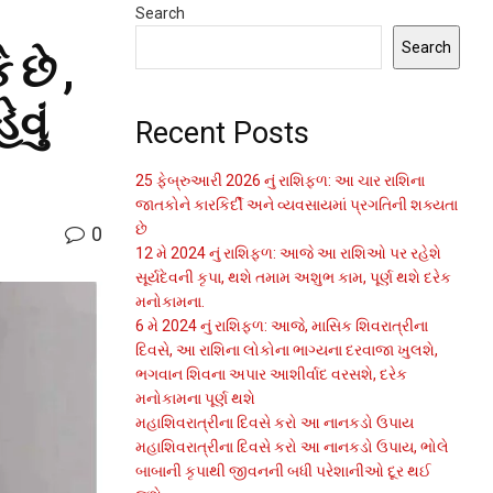
Search
Search
છે ,
વું
Recent Posts
25 ફેબ્રુઆરી 2026 નું રાશિફળ: આ ચાર રાશિના
જાતકોને કારકિર્દી અને વ્યવસાયમાં પ્રગતિની શક્યતા
છે
0
12 મે 2024 નું રાશિફળ: આજે આ રાશિઓ પર રહેશે
સૂર્યદેવની કૃપા, થશે તમામ અશુભ કામ, પૂર્ણ થશે દરેક
મનોકામના.
6 મે 2024 નું રાશિફળ: આજે, માસિક શિવરાત્રીના
દિવસે, આ રાશિના લોકોના ભાગ્યના દરવાજા ખુલશે,
ભગવાન શિવના અપાર આશીર્વાદ વરસશે, દરેક
મનોકામના પૂર્ણ થશે
મહાશિવરાત્રીના દિવસે કરો આ નાનકડો ઉપાય
મહાશિવરાત્રીના દિવસે કરો આ નાનકડો ઉપાય, ભોલે
બાબાની કૃપાથી જીવનની બધી પરેશાનીઓ દૂર થઈ