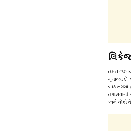
લિકે
તમને જણાવી
ગુમાવ્યા છે
બાથરૂમમાં 
તપાસવાની અ
અને લોકો ત