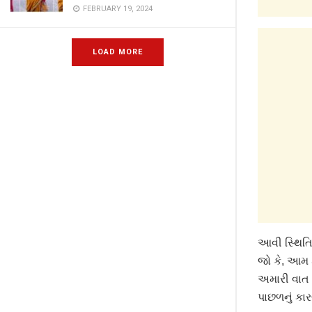
FEBRUARY 19, 2024
LOAD MORE
આવી સ્થિતિ
જો કે, આમ 
અમારી વાત 
પાછળનું ક