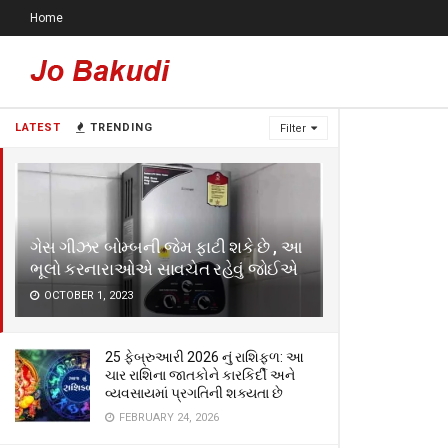
Home
LATEST
TRENDING
Filter
ગેસ ગીઝર બોમ્બની જેમ ફાટી શકે છે , આ
ભૂલો કરનારાઓએ સાવચેત રહેવું જોઈએ
OCTOBER 1, 2023
25 ફેબ્રુઆરી 2026 નું રાશિફળ: આ
ચાર રાશિના જાતકોને કારકિર્દી અને
વ્યવસાયમાં પ્રગતિની શક્યતા છે
FEBRUARY 24, 2026