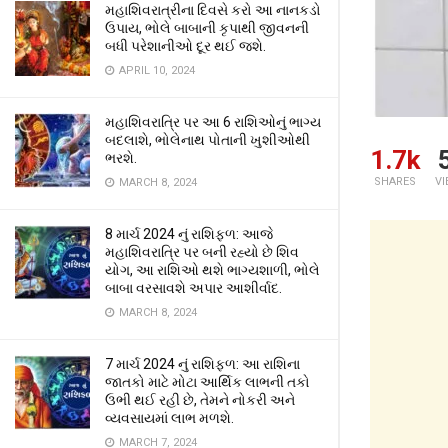
મહાશિવરાત્રીના દિવસે કરો આ નાનકડો
ઉપાય, ભોલે બાબાની કૃપાથી જીવનની
બધી પરેશાનીઓ દૂર થઈ જશે.
APRIL 10, 2024
મહાશિવરાત્રિ પર આ 6 રાશિઓનું ભાગ્ય
બદલાશે, ભોલેનાથ પોતાની ખુશીઓથી
1.7k
ભરશે.
SHARES
V
MARCH 8, 2024
8 માર્ચ 2024 નું રાશિફળ: આજે
મહાશિવરાત્રિ પર બની રહ્યો છે શિવ
યોગ, આ રાશિઓ થશે ભાગ્યશાળી, ભોલે
બાબા વરસાવશે અપાર આશીર્વાદ.
MARCH 8, 2024
7 માર્ચ 2024 નું રાશિફળ: આ રાશિના
જાતકો માટે મોટા આર્થિક લાભની તકો
ઉભી થઈ રહી છે, તેમને નોકરી અને
વ્યવસાયમાં લાભ મળશે.
MARCH 7, 2024