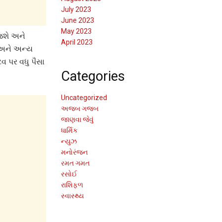
July 2023
June 2023
May 2023
 જશે અને
April 2023
 અને અન્ય
ટવ પર વધુ પૈસા
Categories
Uncategorized
અજબ ગજબ
જાણવા જેવું
ધાર્મિક
ન્યુઝ
મનોરંજન
રમત ગમત
રસોઈ
રાશિફળ
સ્વાસ્થ્ય