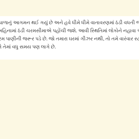
યાળાનું આગમન થઈ ગયું છે અને હવે ધીમે ધીમે વાતાવરણમાં ઠંડી વધતી
હિનામાં ઠંડી ચરમસીમાએ પહોંચી જશે. આવી સ્થિતિમાં લોકોને નહાવા
રમ પાણીની જરૂર પડે છે. જો તમારા ઘરમાં ગીઝર નથી, તો તમે વારંવાર સ્
ે તેમાં વધુ સમય પણ લાગે છે.