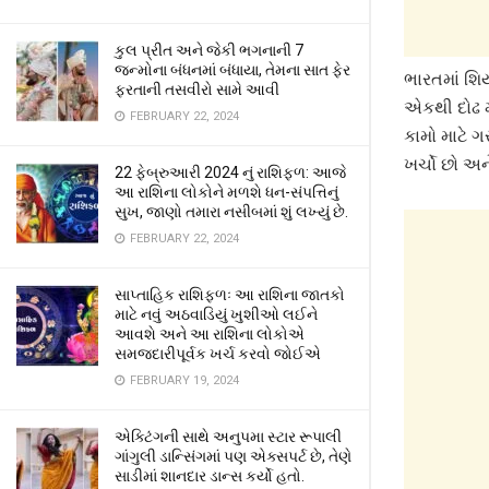
કુલ પ્રીત અને જેકી ભગનાની 7
જન્મોના બંધનમાં બંધાયા, તેમના સાત ફેર
ભારતમાં શિ
ફરતાની તસવીરો સામે આવી
એકથી દોઢ મ
FEBRUARY 22, 2024
કામો માટે ગ
ખર્ચો છો અન
22 ફેબ્રુઆરી 2024 નું રાશિફળ: આજે
આ રાશિના લોકોને મળશે ધન-સંપત્તિનું
સુખ, જાણો તમારા નસીબમાં શું લખ્યું છે.
FEBRUARY 22, 2024
સાપ્તાહિક રાશિફળઃ આ રાશિના જાતકો
માટે નવું અઠવાડિયું ખુશીઓ લઈને
આવશે અને આ રાશિના લોકોએ
સમજદારીપૂર્વક ખર્ચ કરવો જોઈએ
FEBRUARY 19, 2024
એક્ટિંગની સાથે અનુપમા સ્ટાર રૂપાલી
ગાંગુલી ડાન્સિંગમાં પણ એક્સપર્ટ છે, તેણે
સાડીમાં શાનદાર ડાન્સ કર્યો હતો.