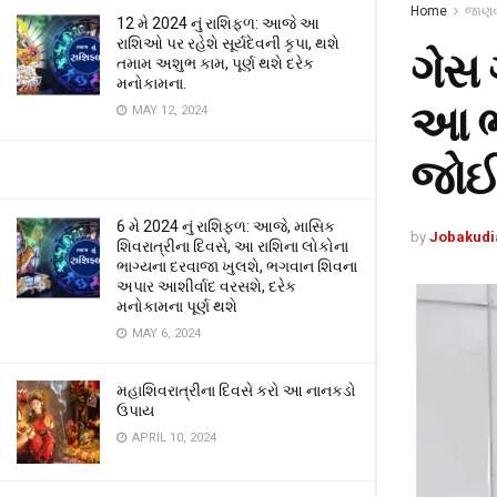
Home
જાણવા
12 મે 2024 નું રાશિફળ: આજે આ
રાશિઓ પર રહેશે સૂર્યદેવની કૃપા, થશે
ગેસ 
તમામ અશુભ કામ, પૂર્ણ થશે દરેક
મનોકામના.
આ ભ
MAY 12, 2024
જો
6 મે 2024 નું રાશિફળ: આજે, માસિક
by
Jobakudi
શિવરાત્રીના દિવસે, આ રાશિના લોકોના
ભાગ્યના દરવાજા ખુલશે, ભગવાન શિવના
અપાર આશીર્વાદ વરસશે, દરેક
મનોકામના પૂર્ણ થશે
MAY 6, 2024
મહાશિવરાત્રીના દિવસે કરો આ નાનકડો
ઉપાય
APRIL 10, 2024