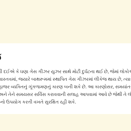
જ
 દઈએ કે ઘણા ગેસ ગીઝર યુઝર સાથે મોટી દુર્ઘટના થઈ છે, જેમાં લોક
. વાસ્તવમાં, જ્યારે બાથરૂમમાં સ્થાપિત ગેસ ગીઝરમાં લીકેજ થાય છે, ત્યાર
હાજર વ્યક્તિનું ગૂંગળામણનું કારણ બની શકે છે. આ કારણોસર, સમયાંત
ને તેને સમયસર સર્વિસ કરાવવાની સલાહ આપવામાં આવે છે જેથી તે 
ેનો ઉપયોગ કરતી વખતે સુરક્ષિત રહી શકે.