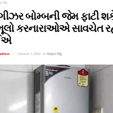
 જેવું
ગીઝર બોમ્બની જેમ ફાટી શકે 
ૂલો કરનારાઓએ સાવચેત રહે
ઈએ
admin
October 1, 2023
in
જાણવા જેવું