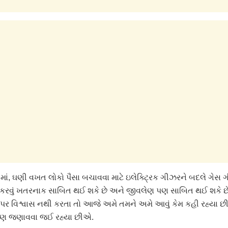
માં, ઘણી વખત લોકો પૈસા બચાવવા માટે ઇલેક્ટ્રિક ગીઝરને બદલે ગેસ ગ
કરવું ખતરનાક સાબિત થઈ શકે છે અને જીવલેણ પણ સાબિત થઈ શકે છે
પર વિશ્વાસ નથી કરતા તો આજે અમે તમને અમે આવું કેમ કહી રહ્યા છ
ારણ જણાવવા જઈ રહ્યા છીએ.