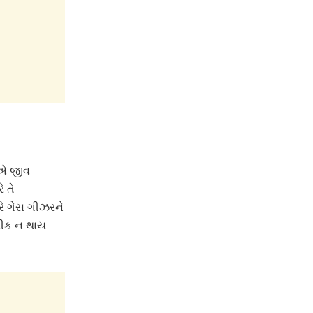
ોએ જીવ
ે તે
રે ગેસ ગીઝરને
લીક ન થાય