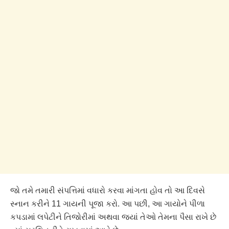
જો તમે તમારી સંપત્તિમાં વધારો કરવા માંગતા હોવ તો આ દિવસે
સ્નાન કરીને 11 ગાયની પૂજા કરો. આ પછી, આ ગાયોને પીળા
કપડામાં લપેટીને તિજોરીમાં અથવા જ્યાં તેઓ તેમના પૈસા રાખે છે