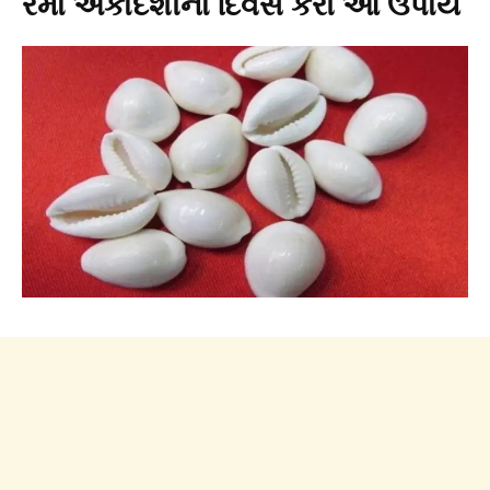
રમા એકાદશીના દિવસે કરો આ ઉપાય