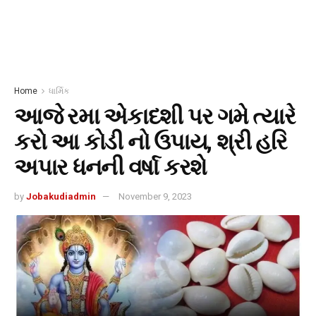
Home
ધાર્મિક
આજે રમા એકાદશી પર ગમે ત્યારે
કરો આ કોડી નો ઉપાય, શ્રી હરિ
અપાર ધનની વર્ષા કરશે
by
Jobakudiadmin
November 9, 2023