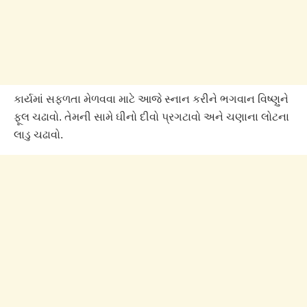
કાર્યમાં સફળતા મેળવવા માટે આજે સ્નાન કરીને ભગવાન વિષ્ણુને
ફૂલ ચઢાવો. તેમની સામે ઘીનો દીવો પ્રગટાવો અને ચણાના લોટના
લાડુ ચઢાવો.