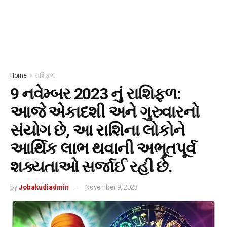
Home
રાશિફળ
9 નવેમ્બર 2023 નું રાશિફળ:
આજે એકાદશી અને ગુરુવારનો
સંયોગ છે, આ રાશિના લોકોને
આર્થિક લાભ થવાની અભૂતપૂર્વ
શક્યતાઓ સર્જાઈ રહી છે.
by
Jobakudiadmin
November 9, 2023