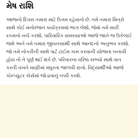
મેષ રાશિ
આજનો દિવસ તમારા માટે ઉત્તમ રહેવાનો છે. તમે તમારા મિત્રો
સાથે કોઈ મનોરંજન કાર્યક્રમમાં ભાગ લેશો, જેમાં તમે સારી
રકમનો ખર્ચ કરશો. પારિવારિક સમસ્યાઓ આજે જાતે જ ઉકેલાઈ
જશે અને તમે તમારા જીવનસાથી સાથે આનંદનો અનુભવ કરશો.
જો તમે નોકરીની સાથે પાર્ટ ટાઈમ કામ કરવાની યોજના બનાવી
હોય તો તે પૂર્ણ થઈ શકે છે. પરિવારના વરિષ્ઠ સભ્યો સાથે વાત
કરતી વખતે વાણીમાં મધુરતા જાળવી રાખો. વિદ્યાર્થીઓ આજે
કોમ્પ્યુટર કોર્સમાં જોડાવાનું નક્કી કરશે.