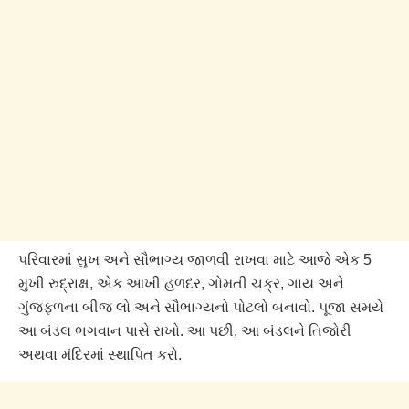
પરિવારમાં સુખ અને સૌભાગ્ય જાળવી રાખવા માટે આજે એક 5
મુખી રુદ્રાક્ષ, એક આખી હળદર, ગોમતી ચક્ર, ગાય અને
ગુંજફળના બીજ લો અને સૌભાગ્યનો પોટલો બનાવો. પૂજા સમયે
આ બંડલ ભગવાન પાસે રાખો. આ પછી, આ બંડલને તિજોરી
અથવા મંદિરમાં સ્થાપિત કરો.