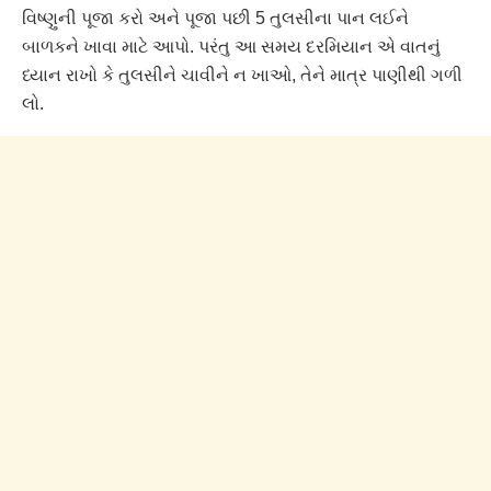
વિષ્ણુની પૂજા કરો અને પૂજા પછી 5 તુલસીના પાન લઈને
બાળકને ખાવા માટે આપો. પરંતુ આ સમય દરમિયાન એ વાતનું
ધ્યાન રાખો કે તુલસીને ચાવીને ન ખાઓ, તેને માત્ર પાણીથી ગળી
લો.