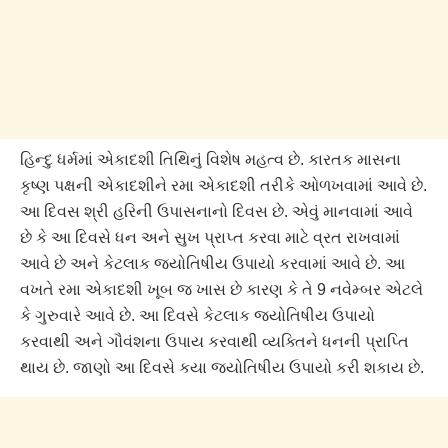
હિન્દુ ધર્મમાં એકાદશી તિથિનું વિશેષ મહત્વ છે. કારતક માસના
કૃષ્ણ પક્ષની એકાદશીને રમા એકાદશી તરીકે ઓળખવામાં આવે છે.
આ દિવસ શ્રી હરિની ઉપાસનાનો દિવસ છે. એવું માનવામાં આવે
છે કે આ દિવસે ધન અને સુખ પ્રાપ્ત કરવા માટે વ્રત રાખવામાં
આવે છે અને કેટલાક જ્યોતિષીય ઉપાયો કરવામાં આવે છે. આ
વખતે રમા એકાદશી ખૂબ જ ખાસ છે કારણ કે તે 9 નવેમ્બર એટલે
કે ગુરુવારે આવે છે. આ દિવસે કેટલાક જ્યોતિષીય ઉપાયો
કરવાથી અને ગૌવંશના ઉપાય કરવાથી વ્યક્તિને ધનની પ્રાપ્તિ
થાય છે. જાણો આ દિવસે કયા જ્યોતિષીય ઉપાયો કરી શકાય છે.