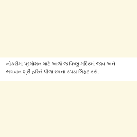
નોકરીમાં પ્રમોશન માટે આજે જ વિષ્ણુ મંદિરમાં જાવ અને
ભગવાન શ્રી હરિને પીળા રંગના કપડા ગિફ્ટ કરો.