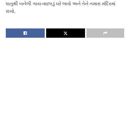
ધાતુથી બનેલી ગાય-વાછરડું ઘરે લાવો અને તેને તમારા મંદિરમાં
રાખો.