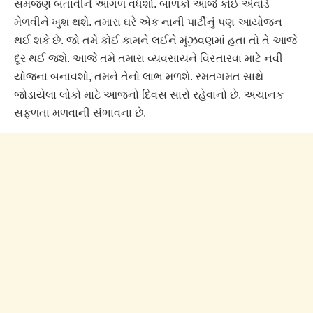
સમજણ બતાવીને આગળ વધશો. બાળકો આજે કોઈ એવોર્ડ
મેળવીને ખુશ થશે. તમારા ઘરે એક નાની પાર્ટીનું પણ આયોજન
થઈ શકે છે. જો તમે કોઈ કામને લઈને મૂંઝવણમાં હતા તો તે આજે
દૂર થઈ જશે. આજે તમે તમારા વ્યવસાયને વિસ્તારવા માટે નવી
યોજના બનાવશો, તમને તેનો લાભ મળશે. રમતગમત સાથે
જોડાયેલા લોકો માટે આજનો દિવસ સારો રહેવાનો છે. અચાનક
સફળતા મળવાની સંભાવના છે.