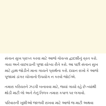
સંતાન સુખ પ્રાપ્ત કરવા માટે આજે ગોવત્સ દ્વાદશીનું વ્રત કરો.
ગાય અને વાછરડાની પૂજા યોગ્ય રીતે કરો. આ પછી સંતાન સુખ
માટે હાથ જોડીને માતા ગાયને પ્રાર્થના કરો. ધ્યાન રાખો કે આજે
પૂજામાં ડાંગર ચોખાનો ઉપયોગ ન કરવો જોઈએ.
તમારા કરિયરને ઝડપી બનાવવા માટે, જ્યાં ગાયો રહે છે ત્યાંથી
થોડી માટી લો અને તેનું તિલક તમારા કપાળ પર લગાવો.
પરિવારની ખુશીઓ જાળવી રાખવા માટે આજે જ માટી અથવા