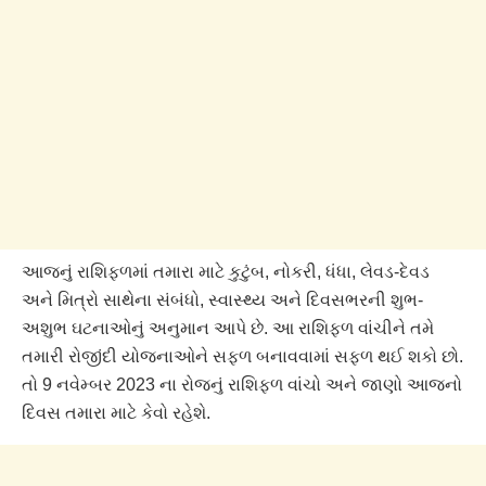
આજનું રાશિફળમાં તમારા માટે કુટુંબ, નોકરી, ધંધા, લેવડ-દેવડ
અને મિત્રો સાથેના સંબંધો, સ્વાસ્થ્ય અને દિવસભરની શુભ-
અશુભ ઘટનાઓનું અનુમાન આપે છે. આ રાશિફળ વાંચીને તમે
તમારી રોજીંદી યોજનાઓને સફળ બનાવવામાં સફળ થઈ શકો છો.
તો 9 નવેમ્બર 2023 ના રોજનું રાશિફળ વાંચો અને જાણો આજનો
દિવસ તમારા માટે કેવો રહેશે.