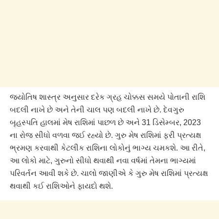
જ્યોતિષ શાસ્ત્ર અનુસાર દરેક ગ્રહ ચોક્કસ સમયે પોતાની રાશિ
બદલી નાખે છે અને તેની ચાલ પણ બદલી નાખે છે. દેવગુરુ
બૃહસ્પતિ હાલમાં મેષ રાશિમાં પાછળ છે અને 31 ડિસેમ્બર, 2023
ના રોજ સીધો વળવા જઈ રહ્યો છે. ગુરુ મેષ રાશિમાં ફરી પ્રત્યક્ષ
ભ્રમણ કરવાથી કેટલીક રાશિના લોકોનું ભાગ્ય ચમકશે. આ રીતે,
આ લોકો માટે, ગુરુનો સીધો થવાથી નવા વર્ષમાં તેમના ભાગ્યમાં
પરિવર્તન આવી શકે છે. ચાલો જાણીએ કે ગુરુ મેષ રાશિમાં પ્રત્યક્ષ
થવાથી કઈ રાશિઓને ફાયદો થશે.