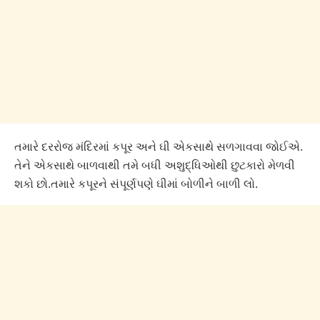
તમારે દરરોજ મંદિરમાં કપૂર અને ઘી એકસાથે સળગાવવા જોઈએ.
તેને એકસાથે બાળવાથી તમે બધી અશુદ્ધિઓથી છુટકારો મેળવી
શકો છો.તમારે કપૂરને સંપૂર્ણપણે ઘીમાં બોળીને બાળી લો.