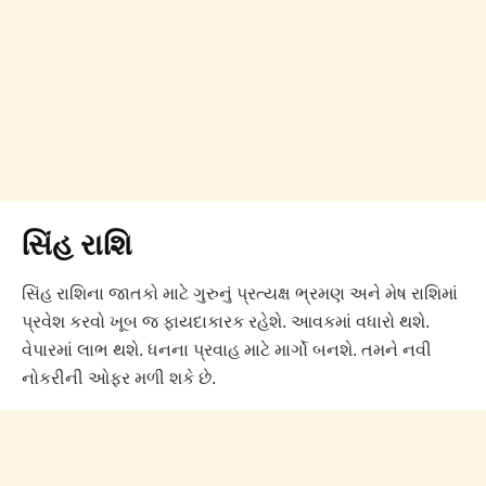
સિંહ રાશિ
સિંહ રાશિના જાતકો માટે ગુરુનું પ્રત્યક્ષ ભ્રમણ અને મેષ રાશિમાં
પ્રવેશ કરવો ખૂબ જ ફાયદાકારક રહેશે. આવકમાં વધારો થશે.
વેપારમાં લાભ થશે. ધનના પ્રવાહ માટે માર્ગો બનશે. તમને નવી
નોકરીની ઓફર મળી શકે છે.