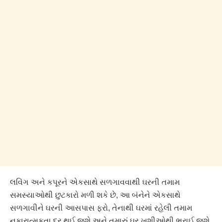
લવિંગ અને કપૂરને એકસાથે સળગાવવાથી ઘરની તમામ
સમસ્યાઓથી છુટકારો મળી શકે છે, આ બંનેને એકસાથે
સળગાવીને ઘરની આસપાસ ફરો, તેનાથી ઘરમાં રહેલી તમામ
નકારાત્મકતા દૂર થઈ જશે અને તમારું ઘર ખુશીઓથી ભરાઈ જશે.