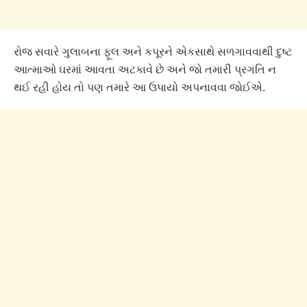
રોજ સવારે ગુલાબના ફૂલ અને કપૂરને એકસાથે સળગાવવાથી દુષ્ટ
આત્માઓ ઘરમાં આવતા અટકાવે છે અને જો તમારી પ્રગતિ ન
થઈ રહી હોય તો પણ તમારે આ ઉપાયો અપનાવવા જોઈએ.