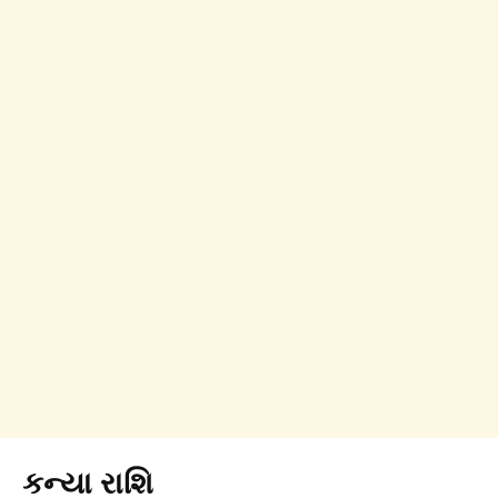
કન્યા રાશિ