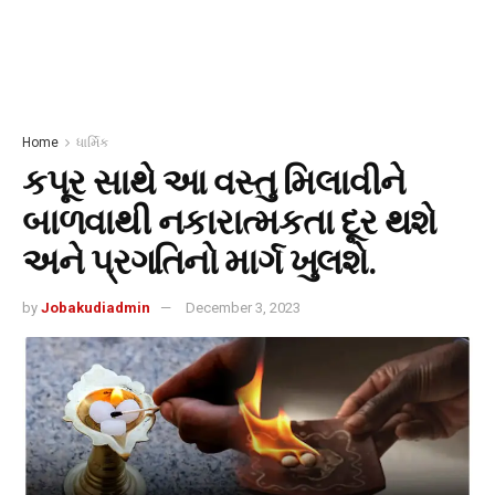
Home
ધાર્મિક
કપૂર સાથે આ વસ્તુ મિલાવીને
બાળવાથી નકારાત્મકતા દૂર થશે
અને પ્રગતિનો માર્ગ ખુલશે.
by
Jobakudiadmin
December 3, 2023