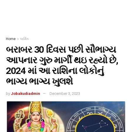
Home
ધાર્મિક
બરાબર 30 દિવસ પછી સૌભાગ્ય
આપનાર ગુરુ માર્ગી થઇ રહ્યો છે,
2024 માં આ રાશિના લોકોનું
ભાગ્ય ભાગ્ય ખુલશે
by
Jobakudiadmin
December 3, 2023