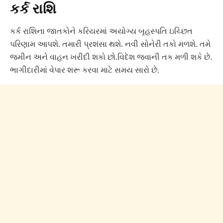
કર્ક રાશિ
કર્ક રાશિના જાતકોને કરિયરમાં અયોગ્ય બૃહસ્પતિ ઇચ્છિત
પરિણામ આપશે. તમારી પ્રશંસા થશે. નવી સોનેરી તકો મળશે. તમે
જમીન અને વાહન ખરીદી શકો છો.વિદેશ જવાની તક મળી શકે છે.
ભાગીદારીમાં વેપાર શરૂ કરવા માટે સમય સારો છે.