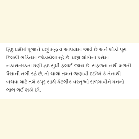
હિંદુ ધર્મમાં પૂજાને ઘણું મહત્વ આપવામાં આવે છે અને લોકો પૂરા
દિલથી ભક્તિમાં જોડાયેલા રહે છે. ઘણા લોકોના ઘરોમાં
નકારાત્મકતા ઘણી હદ સુધી ફેલાઈ જાય છે, સફળતા નથી મળતી,
પૈસાની તંગી રહે છે, તો ચાલો તમને જણાવી દઈએ કે તેનાથી
બચવા માટે તમે કપૂર સાથે કેટલીક વસ્તુઓ સળગાવીને ધનનો
લાભ લઈ શકો છો.