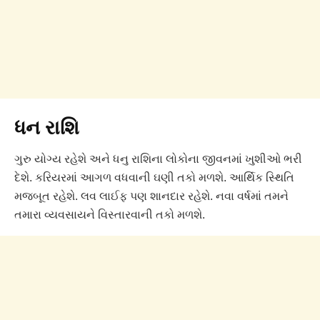
ધન રાશિ
ગુરુ યોગ્ય રહેશે અને ધનુ રાશિના લોકોના જીવનમાં ખુશીઓ ભરી
દેશે. કરિયરમાં આગળ વધવાની ઘણી તકો મળશે. આર્થિક સ્થિતિ
મજબૂત રહેશે. લવ લાઈફ પણ શાનદાર રહેશે. નવા વર્ષમાં તમને
તમારા વ્યવસાયને વિસ્તારવાની તકો મળશે.