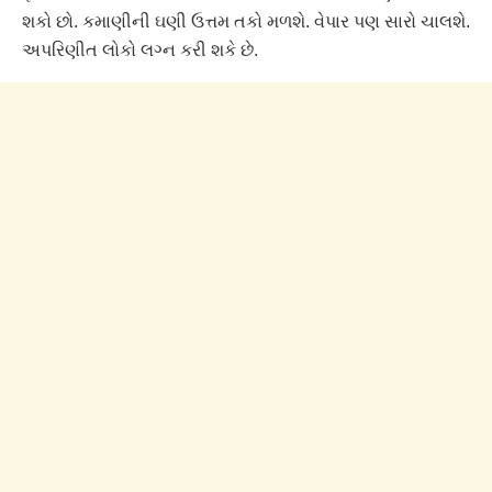
શકો છો. કમાણીની ઘણી ઉત્તમ તકો મળશે. વેપાર પણ સારો ચાલશે.
અપરિણીત લોકો લગ્ન કરી શકે છે.