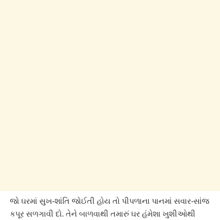
જો ઘરમાં સુખ-શાંતિ જોઈતી હોય તો પીપળાના પાનમાં સવાર-સાંજ
કપૂર સળગાવી દો. તેને બાળવાથી તમારું ઘર હંમેશા ખુશીઓથી