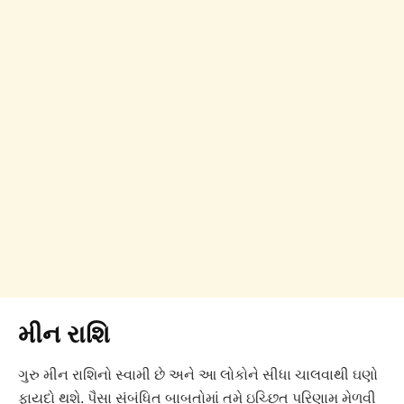
મીન રાશિ
ગુરુ મીન રાશિનો સ્વામી છે અને આ લોકોને સીધા ચાલવાથી ઘણો
ફાયદો થશે. પૈસા સંબંધિત બાબતોમાં તમે ઇચ્છિત પરિણામ મેળવી