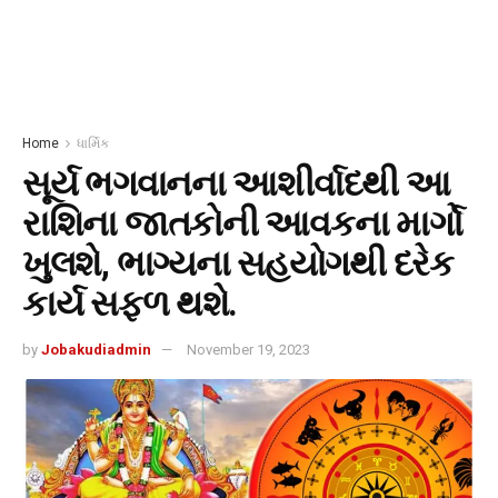
Home
ધાર્મિક
સૂર્ય ભગવાનના આશીર્વાદથી આ
રાશિના જાતકોની આવકના માર્ગો
ખુલશે, ભાગ્યના સહયોગથી દરેક
કાર્ય સફળ થશે.
by
Jobakudiadmin
November 19, 2023