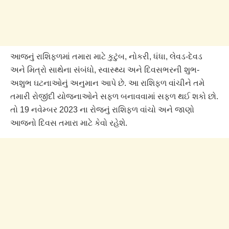
આજનું રાશિફળમાં તમારા માટે કુટુંબ, નોકરી, ધંધા, લેવડ-દેવડ
અને મિત્રો સાથેના સંબંધો, સ્વાસ્થ્ય અને દિવસભરની શુભ-
અશુભ ઘટનાઓનું અનુમાન આપે છે. આ રાશિફળ વાંચીને તમે
તમારી રોજીંદી યોજનાઓને સફળ બનાવવામાં સફળ થઈ શકો છો.
તો 19 નવેમ્બર 2023 ના રોજનું રાશિફળ વાંચો અને જાણો
આજનો દિવસ તમારા માટે કેવો રહેશે.