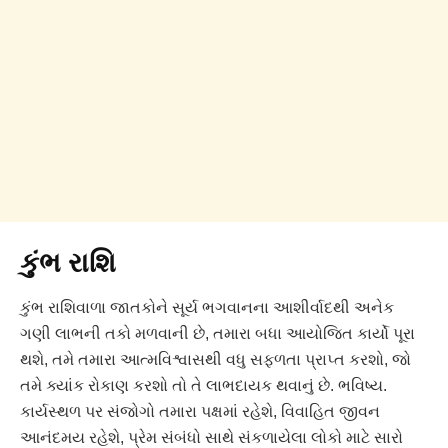
કુંભ રાશિ
કુંભ રાશિવાળા જાતકોને સૂર્ય ભગવાનના આશીર્વાદથી અનેક
ગણી લાભની તકો મળવાની છે, તમારા બધા આયોજિત કાર્યો પૂરા
થશે, તમે તમારા આત્મવિશ્વાસથી વધુ સફળતા પ્રાપ્ત કરશો, જો
તમે ક્યાંક રોકાણ કરશો તો તે લાભદાયક થવાનું છે. ભવિષ્ય.
કાર્યસ્થળ પર સંજોગો તમારા પક્ષમાં રહેશે, વિવાહિત જીવન
આનંદમય રહેશે, પ્રેમ સંબંધો સાથે સંકળાયેલા લોકો માટે સારો