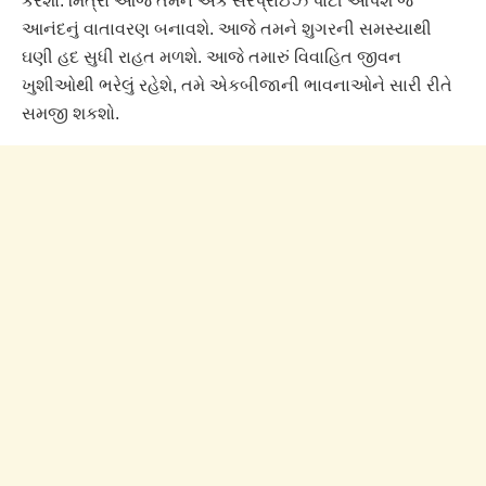
કરશો. મિત્રો આજે તમને એક સરપ્રાઈઝ પાર્ટી આપશે જે
આનંદનું વાતાવરણ બનાવશે. આજે તમને શુગરની સમસ્યાથી
ઘણી હદ સુધી રાહત મળશે. આજે તમારું વિવાહિત જીવન
ખુશીઓથી ભરેલું રહેશે, તમે એકબીજાની ભાવનાઓને સારી રીતે
સમજી શકશો.