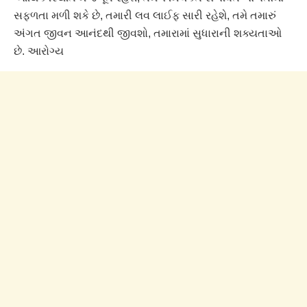
સફળતા મળી શકે છે, તમારી લવ લાઈફ સારી રહેશે, તમે તમારું
અંગત જીવન આનંદથી જીવશો, તમારામાં સુધારાની શક્યતાઓ
છે. આરોગ્ય