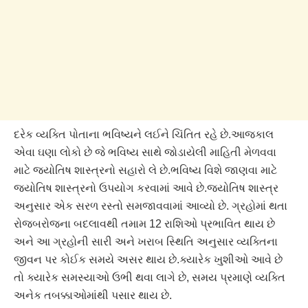
દરેક વ્યક્તિ પોતાના ભવિષ્યને લઈને ચિંતિત રહે છે.આજકાલ
એવા ઘણા લોકો છે જે ભવિષ્ય સાથે જોડાયેલી માહિતી મેળવવા
માટે જ્યોતિષ શાસ્ત્રનો સહારો લે છે.ભવિષ્ય વિશે જાણવા માટે
જ્યોતિષ શાસ્ત્રનો ઉપયોગ કરવામાં આવે છે.જ્યોતિષ શાસ્ત્ર
અનુસાર એક સરળ રસ્તો સમજાવવામાં આવ્યો છે. ગ્રહોમાં થતા
રોજબરોજના બદલાવથી તમામ 12 રાશિઓ પ્રભાવિત થાય છે
અને આ ગ્રહોની સારી અને ખરાબ સ્થિતિ અનુસાર વ્યક્તિના
જીવન પર કોઈક સમયે અસર થાય છે.ક્યારેક ખુશીઓ આવે છે
તો ક્યારેક સમસ્યાઓ ઉભી થવા લાગે છે, સમય પ્રમાણે વ્યક્તિ
અનેક તબક્કાઓમાંથી પસાર થાય છે.