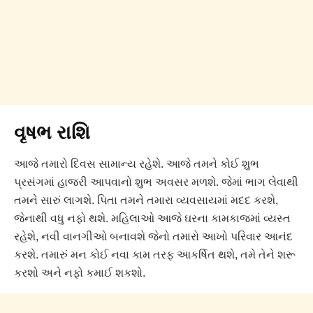
વૃષભ રાશિ
આજે તમારો દિવસ સામાન્ય રહેશે. આજે તમને કોઈ શુભ
પ્રસંગમાં હાજરી આપવાનો શુભ અવસર મળશે. જેમાં ભાગ લેવાથી
તમને સારું લાગશે. પિતા તમને તમારા વ્યવસાયમાં મદદ કરશે,
જેનાથી વધુ નફો થશે. મહિલાઓ આજે ઘરના કામકાજમાં વ્યસ્ત
રહેશે, નવી વાનગીઓ બનાવશે જેનો તમારો આખો પરિવાર આનંદ
કરશે. તમારું મન કોઈ નવા કામ તરફ આકર્ષિત થશે, તમે તેને શરૂ
કરશો અને નફો કમાઈ શકશો.