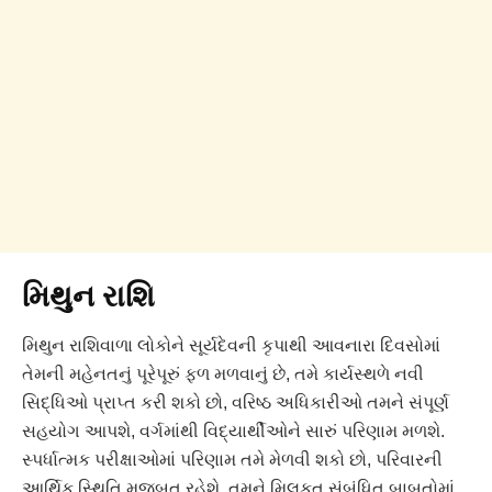
મિથુન રાશિ
મિથુન રાશિવાળા લોકોને સૂર્યદેવની કૃપાથી આવનારા દિવસોમાં
તેમની મહેનતનું પૂરેપૂરું ફળ મળવાનું છે, તમે કાર્યસ્થળે નવી
સિદ્ધિઓ પ્રાપ્ત કરી શકો છો, વરિષ્ઠ અધિકારીઓ તમને સંપૂર્ણ
સહયોગ આપશે, વર્ગમાંથી વિદ્યાર્થીઓને સારું પરિણામ મળશે.
સ્પર્ધાત્મક પરીક્ષાઓમાં પરિણામ તમે મેળવી શકો છો, પરિવારની
આર્થિક સ્થિતિ મજબૂત રહેશે, તમને મિલકત સંબંધિત બાબતોમાં