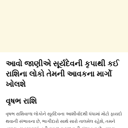
આવો જાણીએ સૂર્યદેવની કૃપાથી કઈ
રાશિના લોકો તેમની આવકના માર્ગો
ખોલશે
વૃષભ રાશિ
વૃષભ રાશિવાળા લોકોને સૂર્યદેવના આશીર્વાદથી ધંધામાં મોટો ફાયદો
થવાની સંભાવના છે, ભાગીદારો સાથે સારો તાલમેલ રહેશે, તમને