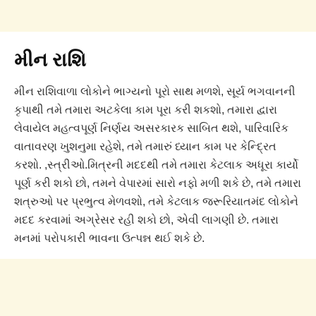
મીન રાશિ
મીન રાશિવાળા લોકોને ભાગ્યનો પૂરો સાથ મળશે, સૂર્ય ભગવાનની
કૃપાથી તમે તમારા અટકેલા કામ પૂરા કરી શકશો, તમારા દ્વારા
લેવાયેલ મહત્વપૂર્ણ નિર્ણય અસરકારક સાબિત થશે, પારિવારિક
વાતાવરણ ખુશનુમા રહેશે, તમે તમારું ધ્યાન કામ પર કેન્દ્રિત
કરશો. ,સ્ત્રીઓ.મિત્રની મદદથી તમે તમારા કેટલાક અધૂરા કાર્યો
પૂર્ણ કરી શકો છો, તમને વેપારમાં સારો નફો મળી શકે છે, તમે તમારા
શત્રુઓ પર પ્રભુત્વ મેળવશો, તમે કેટલાક જરૂરિયાતમંદ લોકોને
મદદ કરવામાં અગ્રેસર રહી શકો છો, એવી લાગણી છે. તમારા
મનમાં પરોપકારી ભાવના ઉત્પન્ન થઈ શકે છે.