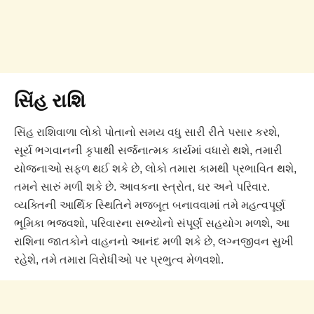
સિંહ રાશિ
સિંહ રાશિવાળા લોકો પોતાનો સમય વધુ સારી રીતે પસાર કરશે,
સૂર્ય ભગવાનની કૃપાથી સર્જનાત્મક કાર્યમાં વધારો થશે, તમારી
યોજનાઓ સફળ થઈ શકે છે, લોકો તમારા કામથી પ્રભાવિત થશે,
તમને સારું મળી શકે છે. આવકના સ્ત્રોત, ઘર અને પરિવાર.
વ્યક્તિની આર્થિક સ્થિતિને મજબૂત બનાવવામાં તમે મહત્વપૂર્ણ
ભૂમિકા ભજવશો, પરિવારના સભ્યોનો સંપૂર્ણ સહયોગ મળશે, આ
રાશિના જાતકોને વાહનનો આનંદ મળી શકે છે, લગ્નજીવન સુખી
રહેશે, તમે તમારા વિરોધીઓ પર પ્રભુત્વ મેળવશો.