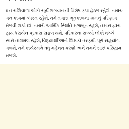
ધન રાશિવાળા લોકો સૂર્ય ભગવાનની વિશેષ કૃપા હેઠળ રહેશે, તમારું
મન કામમાં વ્યસ્ત રહેશે, તમે તમારા ભૂતકાળના કામનું પરિણામ
મેળવી શકો છો, તમારી આર્થિક સ્થિતિ મજબૂત રહેશે, તમારા દ્વારા
હાથ ધરાયેલ પ્રવાસ સફળ થશે, પરિવારના સભ્યો લોકો વચ્ચે
સારો તાલમેલ રહેશે, વિદ્યાર્થીઓને શિક્ષકો તરફથી પૂરો સહયોગ
મળશે, તમે કાર્યસ્થળે વધુ મહેનત કરશો અને તમને સારું પરિણામ
મળશે.