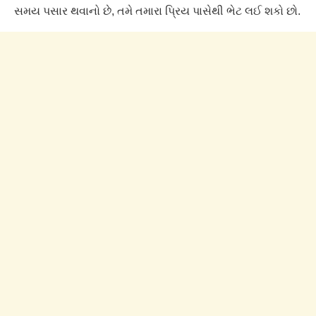
સમય પસાર થવાનો છે, તમે તમારા પ્રિય પાસેથી ભેટ લઈ શકો છો.