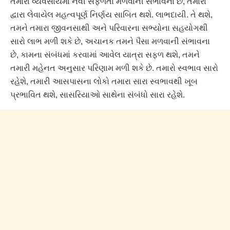
તમારા વ્યવસાયમાં નવી સફળતા મળવાની સંભાવના છે, તમારા
દ્વારા લેવાયેલ મહત્વપૂર્ણ નિર્ણય સાબિત થશે. લાભદાયી. તે થશે,
તમને તમારા જીવનસાથી અને પરિવારના સભ્યોના સહયોગથી
સારો લાભ મળી શકે છે, અચાનક તમને પૈસા મળવાની સંભાવના
છે, કામના સંબંધમાં કરવામાં આવેલ યાત્રા સફળ થશે, તમને
તમારી મહેનત અનુસાર પરિણામ મળી શકે છે. તમારો સ્વભાવ સારો
રહેશે, તમારી આસપાસના લોકો તમારા સારા સ્વભાવથી ખૂબ
પ્રભાવિત થશે, સાસરિયાઓ સાથેના સંબંધો સારા રહેશે.