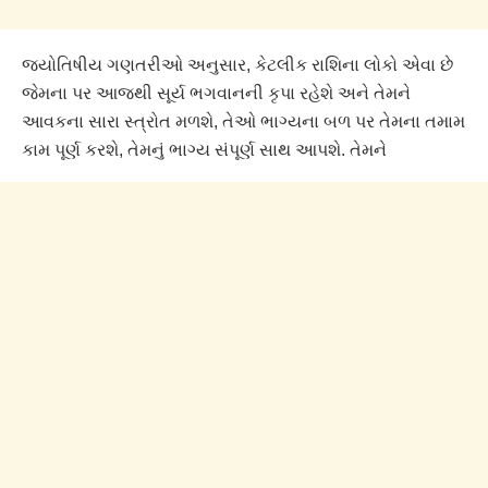
જ્યોતિષીય ગણતરીઓ અનુસાર, કેટલીક રાશિના લોકો એવા છે
જેમના પર આજથી સૂર્ય ભગવાનની કૃપા રહેશે અને તેમને
આવકના સારા સ્ત્રોત મળશે, તેઓ ભાગ્યના બળ પર તેમના તમામ
કામ પૂર્ણ કરશે, તેમનું ભાગ્ય સંપૂર્ણ સાથ આપશે. તેમને