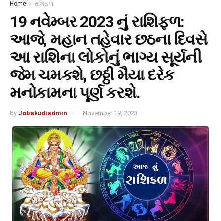
Home
રાશિફળ
19 નવેમ્બર 2023 નું રાશિફળ:
આજે, મહાન તહેવાર છઠના દિવસે
આ રાશિના લોકોનું ભાગ્ય સૂર્યની
જેમ ચમકશે, છઠ્ઠી મૈયા દરેક
મનોકામના પૂર્ણ કરશે.
by
Jobakudiadmin
November 19, 2023