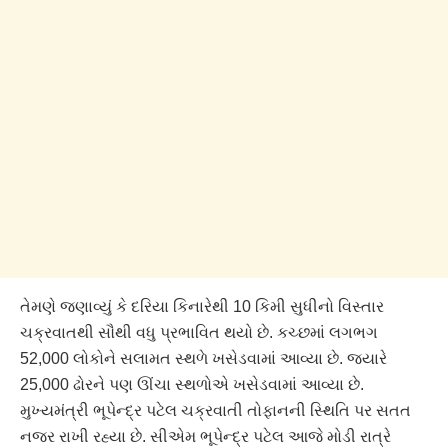
તેમણે જણાવ્યું કે દરિયા કિનારેથી 10 કિમી સુધીનો વિસ્તાર
ચક્રવાતથી સૌથી વધુ પ્રભાવિત થયો છે. કચ્છમાં લગભગ
52,000 લોકોને સલામત સ્થળે ખસેડવામાં આવ્યા છે. જ્યારે
25,000 ઢોરને પણ ઊંચા સ્થળોએ ખસેડવામાં આવ્યા છે.
મુખ્યમંત્રી ભૂપેન્દ્ર પટેલ ચક્રવાતી તોફાનની સ્થિતિ પર સતત
નજર રાખી રહ્યા છે. સીએમ ભૂપેન્દ્ર પટેલ આજે મોડી રાત્રે