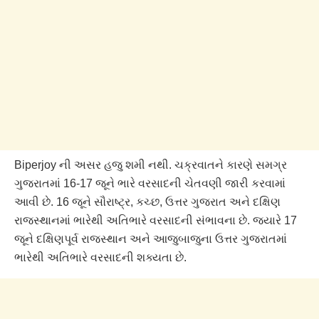
Biperjoy ની અસર હજુ શમી નથી. ચક્રવાતને કારણે સમગ્ર
ગુજરાતમાં 16-17 જૂને ભારે વરસાદની ચેતવણી જારી કરવામાં
આવી છે. 16 જૂને સૌરાષ્ટ્ર, કચ્છ, ઉત્તર ગુજરાત અને દક્ષિણ
રાજસ્થાનમાં ભારેથી અતિભારે વરસાદની સંભાવના છે. જ્યારે 17
જૂને દક્ષિણપૂર્વ રાજસ્થાન અને આજુબાજુના ઉત્તર ગુજરાતમાં
ભારેથી અતિભારે વરસાદની શક્યતા છે.