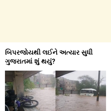
બિપરજોયથી લઈને અત્યાર સુધી
ગુજરાતમાં શું થયું?