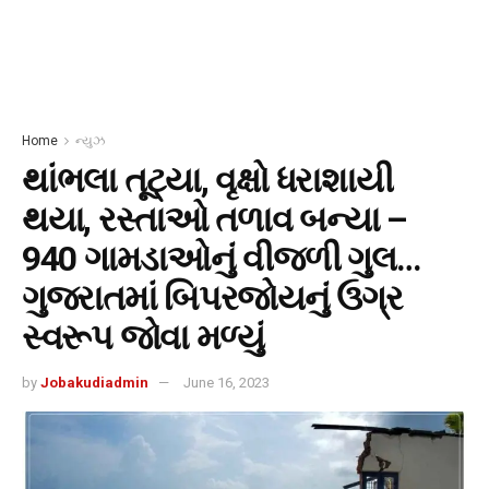
Home
ન્યુઝ
થાંભલા તૂટ્યા, વૃક્ષો ધરાશાયી
થયા, રસ્તાઓ તળાવ બન્યા –
940 ગામડાઓનું વીજળી ગુલ…
ગુજરાતમાં બિપરજોયનું ઉગ્ર
સ્વરૂપ જોવા મળ્યું
by
Jobakudiadmin
June 16, 2023