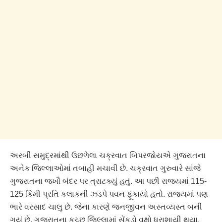
અરબી સમુદ્રમાંથી ઉછળેલા ચક્રવાત બિપરજોયએ ગુજરાતના
અનેક જિલ્લાઓમાં તબાહી મચાવી છે. ચક્રવાત ગુરુવારે સાંજે
ગુજરાતના જખૌ બંદર પર ત્રાટક્યું હતું. આ પછી રાજ્યમાં 115-
125 કિમી પ્રતિ કલાકની ઝડપે પવન ફૂંકાયો હતો. રાજ્યમાં પણ
ભારે વરસાદ ચાલુ છે. જેના કારણે જનજીવન અસ્તવ્યસ્ત બની
ગયું છે. ગુજરાતના કચ્છ જિલ્લામાં સેંકડો વૃક્ષો ધરાશાયી થયા,