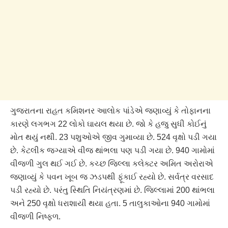
ગુજરાતના રાહત કમિશનર આલોક પાંડેએ જણાવ્યું કે તોફાનના
કારણે લગભગ 22 લોકો ઘાયલ થયા છે. જો કે હજુ સુધી કોઈનું
મોત થયું નથી. 23 પશુઓએ જીવ ગુમાવ્યા છે. 524 વૃક્ષો પડી ગયા
છે. કેટલીક જગ્યાએ વીજ થાંભલા પણ પડી ગયા છે. 940 ગામોમાં
વીજળી ગુલ થઈ ગઈ છે. કચ્છ જિલ્લા કલેક્ટર અમિત અરોરાએ
જણાવ્યું કે પવન ખૂબ જ ઝડપથી ફૂંકાઈ રહ્યો છે. સર્વત્ર વરસાદ
પડી રહ્યો છે. પરંતુ સ્થિતિ નિયંત્રણમાં છે. જિલ્લામાં 200 થાંભલા
અને 250 વૃક્ષો ધરાશાયી થયા હતા. 5 તાલુકાઓના 940 ગામોમાં
વીજળી નિષ્ફળ.