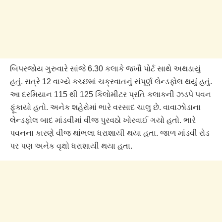
બિપરજોય ગુરુવારે સાંજે 6.30 કલાકે જખૌ પોર્ટ સાથે અથડાયું
હતું. રાત્રે 12 વાગ્યે કચ્છમાં ચક્રવાતનું સંપૂર્ણ લેન્ડફોલ થયું હતું.
આ દરમિયાન 115 થી 125 કિલોમીટર પ્રતિ કલાકની ઝડપે પવન
ફૂંકાયો હતો. અનેક શહેરોમાં ભારે વરસાદ ચાલુ છે. વાવાઝોડાના
લેન્ડફોલ બાદ માંડવીમાં વીજ પુરવઠો ખોરવાઈ ગયો હતો. ભારે
પવનના કારણે વીજ થાંભલા ધરાશાયી થયા હતા. જાળ માંડવી રોડ
પર પણ અનેક વૃક્ષો ધરાશાયી થયા હતા.