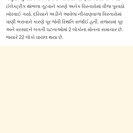
ઈલેક્ટ્રીક થાંભલા તૂટવાને કારણે અનેક વિસ્તારોમાં વીજ પુરવઠો
ખોરવાઈ ગયો. દરિયાને અડીને આવેલા નીચાણવાળા વિસ્તારોમાં
પાણી ભરાવાને કારણે પૂર જેવી સ્થિતિ સર્જાઈ હતી. રાજ્યમાં પૂર
અને વરસાદને લગતી ઘટનાઓમાં 2 લોકોના મોતના સમાચાર છે.
જ્યારે 22 લોકો ઘાયલ થયા છે.