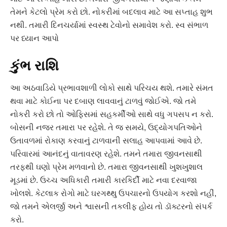
તેમને કેટલો પ્રેમ કરો છો. નોકરીમાં બદલાવ માટે આ સપ્તાહ શુભ
નથી. તમારી દિનચર્યામાં સ્વસ્થ ટેવોનો સમાવેશ કરો. સ્વ સંભાળ
પર ધ્યાન આપો
કુંભ રાશિ
આ અઠવાડિયે પ્રભાવશાળી લોકો સાથે પરિચય થશે. તમારે સંમત
થવા માટે કોઈના પર દબાણ લાવવાનું ટાળવું જોઈએ. જો તમે
નોકરી કરો છો તો ઓફિસમાં સહકર્મીઓ સાથે વધુ ગપસપ ન કરો.
બોસની નજર તમારા પર રહેશે. તે જ સમયે, ઉદ્યોગપતિઓને
ઉતાવળમાં રોકાણ કરવાનું ટાળવાની સલાહ આપવામાં આવે છે.
પરિવારમાં આનંદનું વાતાવરણ રહેશે. તમને તમારા જીવનસાથી
તરફથી ઘણો પ્રેમ મળવાનો છે. તમારા જીવનસાથી ખુશખુશાલ
મૂડમાં છે. ઉચ્ચ અધિકારી તમારી કારકિર્દી માટે નવા દરવાજા
ખોલશે. કેટલાક રોગો માટે ઘરગથ્થુ ઉપચારનો ઉપયોગ કરશો નહીં,
જો તમને એલર્જી અને શ્વાસની તકલીફ હોય તો ડૉક્ટરનો સંપર્ક
કરો.