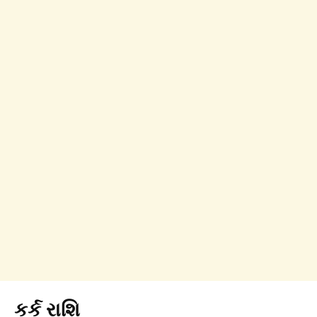
કર્ક રાશિ