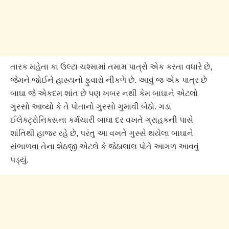
તારક મહેતા કા ઉલ્ટા ચશ્મામાં તમામ પાત્રો એક કરતા વધારે છે,
જેમને જોઈને હાસ્યનો ફુવારો નીકળે છે. આવું જ એક પાત્ર છે
બાઘા જે એકદમ શાંત છે પણ ખબર નથી કેમ બાઘાને એટલો
ગુસ્સો આવ્યો કે તે પોતાનો ગુસ્સો ગુમાવી બેઠો. ગડા
ઈલેક્ટ્રોનિક્સના કર્મચારી બાઘા દર વખતે ગ્રાહકની પાસે
શાંતિથી હાજર રહે છે, પરંતુ આ વખતે ગુસ્સે થયેલા બાઘાને
સંભાળવા તેના શેઠજી એટલે કે જેઠાલાલ પોતે આગળ આવવું
પડ્યું.