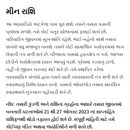
મીન રાશિ
આ અઠવાડિયે અટકેલા કામ પૂરા થશે. તમને તમારા કામની
પ્રશંસા મળશે. તમે કોઈ ચતુર યોજનામાં ફસાઈ શકો છો.
પારિવારિક જીવનમાં સુખ-શાંતિ રહેશે. ભાઈ-બહેનો સાથે તમારા
સંબંધો વધુ મજબૂત બનશે. તમને કોઈ સામાજિક કાર્યક્રમમાં ભાગ
લેવાની તક મળી શકે છે. બીજાના કામમાં હસ્તક્ષેપ ન કરો. આળસ
છોડીને કાર્યક્ષેત્રમાં ધ્યાન આપવું પડશે. પ્રેમમાં પડવાનું ટાળો,
નહીં તો જીવન બરબાદ થઈ શકે છે. તમે સ્થાપિત કરેલા
વ્યવસાયિક સંબંધો દ્વારા તમને સારી વ્યવસાયની તક મળી શકે છે.
સ્વાસ્થ્યનું વિશેષ ધ્યાન રાખો. કામનો ઓવરલોડ તમારા માનસિક
સ્વાસ્થ્યને નુકસાન પહોંચાડી શકે છે.
નોંધ: તમારી કુંડળી અને રાશિના ગ્રહોના આધારે તમારા જીવનમાં
બનનારી ઘટનાઓમાં 21 થી 27 ઓગસ્ટ 2023 ના સાપ્તાહિક ​​
રાશિફળથી થોડો તફાવત હોઈ શકે છે. સંપૂર્ણ માહિતી માટે તમે
કોઈપણ પંડિત અથવા જ્યોતિષીને મળી શકો છો.