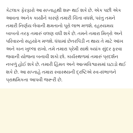
કેટલાક ફેરફારો આ સપ્તાહથી શરૂ થઈ શકે છે. એક પછી એક
આવતા અનેક કાર્યોને કારણે તમારી ચિંતા વધશે, પરંતુ તમને
તમારી નિર્ણય લેવાની ક્ષમતાનો પૂરો લાભ મળશે. રહસ્યમય
બાબતો તરફ તમારું વલણ વધી શકે છે. તમને તમારા મિત્રો અને
પરિવારનો સહયોગ મળશે. ધંધામાં છેતરપિંડી ન થાય તે માટે આંખ
અને કાન ખુલ્લા રાખો. તમે તમારા પ્રેમી સાથે ક્યાંક સુંદર ફરવા
જવાની યોજના બનાવી શકો છો. કાર્યસ્થળમાં તમારું પ્રદર્શન
નબળું હોઈ શકે છે. તમારી હિંમત અને આત્મવિશ્વાસમાં ઘટાડો થઈ
શકે છે. આ સપ્તાહે તમારા સ્વાસ્થ્યની દ્રષ્ટિએ સ્વ-સંભાળને
પ્રાથમિકતા આપવી જરૂરી છે.