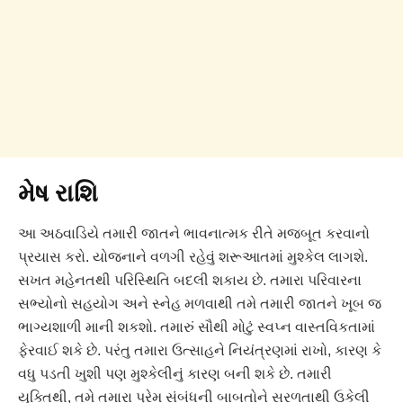
મેષ રાશિ
આ અઠવાડિયે તમારી જાતને ભાવનાત્મક રીતે મજબૂત કરવાનો
પ્રયાસ કરો. યોજનાને વળગી રહેવું શરૂઆતમાં મુશ્કેલ લાગશે.
સખત મહેનતથી પરિસ્થિતિ બદલી શકાય છે. તમારા પરિવારના
સભ્યોનો સહયોગ અને સ્નેહ મળવાથી તમે તમારી જાતને ખૂબ જ
ભાગ્યશાળી માની શકશો. તમારું સૌથી મોટું સ્વપ્ન વાસ્તવિકતામાં
ફેરવાઈ શકે છે. પરંતુ તમારા ઉત્સાહને નિયંત્રણમાં રાખો, કારણ કે
વધુ પડતી ખુશી પણ મુશ્કેલીનું કારણ બની શકે છે. તમારી
યુક્તિથી, તમે તમારા પ્રેમ સંબંધની બાબતોને સરળતાથી ઉકેલી