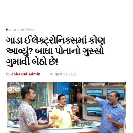
Home
મનોરંજન
ગાડા ઈલેક્ટ્રોનિક્સમાં કોણ
આવ્યું? બાઘા પોતાનો ગુસ્સો
ગુમાવી બેઠો છે!
by
Jobakudiadmin
August 21, 2023