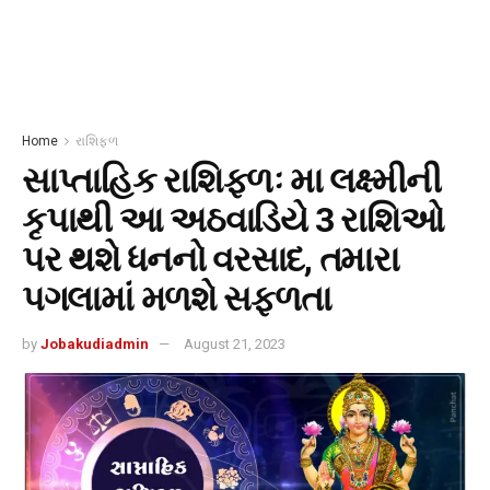
Home
રાશિફળ
સાપ્તાહિક રાશિફળઃ મા લક્ષ્મીની
કૃપાથી આ અઠવાડિયે 3 રાશિઓ
પર થશે ધનનો વરસાદ, તમારા
પગલામાં મળશે સફળતા
by
Jobakudiadmin
August 21, 2023