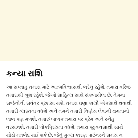
કન્યા રાશિ
આ સપ્તાહ તમારા માટે આત્મવિશ્વાસથી ભરેલું રહેશે. તમારા વરિષ્ઠ
તમારાથી ખુશ રહેશે. જેઓ સાહિત્ય સાથે સંકળાયેલા છે, તેમના
સર્જનોની સર્વત્ર પ્રશંસા થશે. તમારા ઘણા કાર્યો એકસાથે થવાથી
તમારી વ્યસ્તતા વધશે અને તમને તમારી નિર્ણય લેવાની ક્ષમતાનો
લાભ પણ મળશે. તમારું બાળક તમારા પર પ્રેમ અને સ્નેહ
વરસાવશે. તમારી લોકપ્રિયતા વધશે. તમારા જીવનસાથી સાથે
થોડો મતભેદ થઈ શકે છે. જેનું મુખ્ય કારણ પાર્ટનરને સમય ન