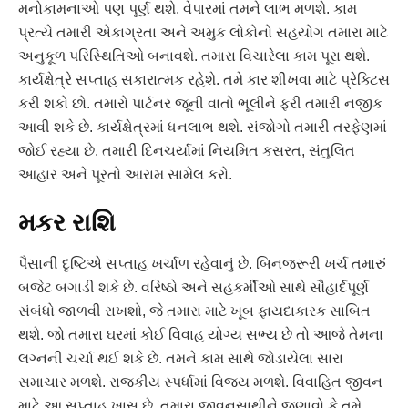
મનોકામનાઓ પણ પૂર્ણ થશે. વેપારમાં તમને લાભ મળશે. કામ
પ્રત્યે તમારી એકાગ્રતા અને અમુક લોકોનો સહયોગ તમારા માટે
અનુકૂળ પરિસ્થિતિઓ બનાવશે. તમારા વિચારેલા કામ પૂરા થશે.
કાર્યક્ષેત્રે સપ્તાહ સકારાત્મક રહેશે. તમે કાર શીખવા માટે પ્રેક્ટિસ
કરી શકો છો. તમારો પાર્ટનર જૂની વાતો ભૂલીને ફરી તમારી નજીક
આવી શકે છે. કાર્યક્ષેત્રમાં ધનલાભ થશે. સંજોગો તમારી તરફેણમાં
જોઈ રહ્યા છે. તમારી દિનચર્યામાં નિયમિત કસરત, સંતુલિત
આહાર અને પૂરતો આરામ સામેલ કરો.
મકર રાશિ
પૈસાની દૃષ્ટિએ સપ્તાહ ખર્ચાળ રહેવાનું છે. બિનજરૂરી ખર્ચ તમારું
બજેટ બગાડી શકે છે. વરિષ્ઠો અને સહકર્મીઓ સાથે સૌહાર્દપૂર્ણ
સંબંધો જાળવી રાખશો, જે તમારા માટે ખૂબ ફાયદાકારક સાબિત
થશે. જો તમારા ઘરમાં કોઈ વિવાહ યોગ્ય સભ્ય છે તો આજે તેમના
લગ્નની ચર્ચા થઈ શકે છે. તમને કામ સાથે જોડાયેલા સારા
સમાચાર મળશે. રાજકીય સ્પર્ધામાં વિજય મળશે. વિવાહિત જીવન
માટે આ સપ્તાહ ખાસ છે. તમારા જીવનસાથીને જણાવો કે તમે