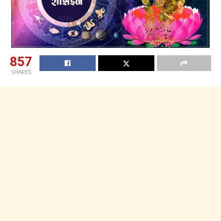
857
SHARES