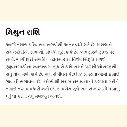
મિથુન રાશિ
આજે તમારા પરિવારના સભ્યોથી અંતર વધી શકે છે. મામલાને
સમજદારીથી સંભાળો, સંબંધો તૂટી શકે છે. વ્યવહારને હોલ્ડ પર
રાખો. ભાગીદારી સંબંધિત વ્યવસાયમાં વિશેષ સિદ્ધિ મળશે.
જીવનસાથીના સ્વાસ્થ્યમાં સુધારો થશે. તમને પડોશીઓ તરફથી
સહયોગ મળી શકે છે. કામ સંબંધિત કેટલીક સમસ્યાઓમાં ફસાઈ
જવાની સંભાવના છે. તમે સૌથી ખરાબ સંભાવનાની કલ્પના કરીને
તમારો તણાવ વધારી શકો છો. સાવચેત રહો. તમારું નાણાકીય પાસું
પહેલા કરતા વધુ મજબૂત બનશે.