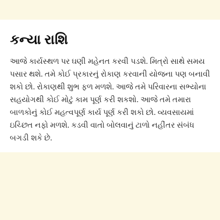
કન્યા રાશિ
આજે કાર્યસ્થળ પર ઘણી મહેનત કરવી પડશે. મિત્રો સાથે સમય
પસાર થશે. તમે કોઈ પ્રકારનું રોકાણ કરવાની યોજના પણ બનાવી
શકો છો. રોકાણથી શુભ ફળ મળશે. આજે તમે પરિવારના સભ્યોના
સહયોગથી કોઈ મોટું કામ પૂર્ણ કરી શકશો. આજે તમે તમારા
બાળકોનું કોઈ મહત્વપૂર્ણ કાર્ય પૂર્ણ કરી શકો છો. વ્યવસાયમાં
ઇચ્છિત નફો મળશે. કડવી વાતો બોલવાનું ટાળો નહીંતર સંબંધ
બગડી શકે છે.