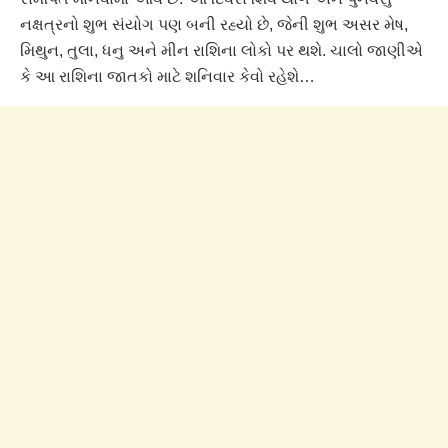
નક્ષત્રનો શુભ સંયોગ પણ બની રહ્યો છે, જેની શુભ અસર મેષ,
મિથુન, તુલા, ધનુ અને મીન રાશિના લોકો પર થશે. ચાલો જાણીએ
કે આ રાશિના જાતકો માટે શનિવાર કેવો રહેશે…