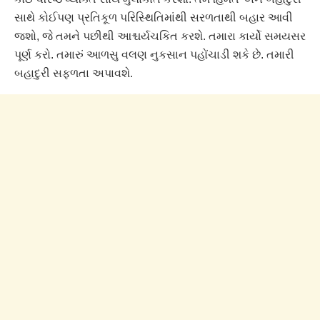
સાથે કોઈપણ પ્રતિકૂળ પરિસ્થિતિમાંથી સરળતાથી બહાર આવી
જશો, જે તમને પછીથી આશ્ચર્યચકિત કરશે. તમારા કાર્યો સમયસર
પૂર્ણ કરો. તમારું આળસુ વલણ નુકસાન પહોંચાડી શકે છે. તમારી
બહાદુરી સફળતા અપાવશે.