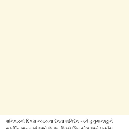
શનિવારનો દિવસ ન્યાયના દેવતા શનિદેવ અને હનુમાનજીને
સમર્પિત માનવામાં આવે છે. આ દિવસે શિવ યોગ અને પુનર્વસુ