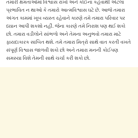
તમારી ક્ષમતાઓમાં વિશ્વાસ રાખો અને કોઈના કહેવાથી એટલા
પ્રભાવિત ન થાઓ કે તમારો આત્મવિશ્વાસ ઘટે છે. આજે તમારા
અંગત કામમાં ખૂબ વ્યસ્ત રહેવાને કારણે તમે તમારા પરિવાર પર
ધ્યાન આપી શકશો નહીં. જેના કારણે તમે નિરાશ પણ થઈ શકો
છો. તમારા વડીલોને સાંભળો અને તેમના અનુભવો તમારા માટે
ફાયદાકારક સાબિત થશે. તમે તમારા મિત્રો સાથે વાત કરતી વખતે
સંપૂર્ણ વિશ્વાસ જાળવી શકો છો અને તમારા મનની કોઈપણ
સમસ્યા વિશે તેમની સાથે ચર્ચા કરી શકો છો.