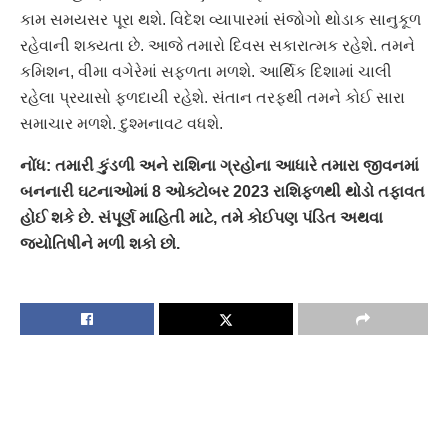
કામ સમયસર પૂરા થશે. વિદેશ વ્યાપારમાં સંજોગો થોડાક સાનુકૂળ
રહેવાની શક્યતા છે. આજે તમારો દિવસ સકારાત્મક રહેશે. તમને
કમિશન, વીમા વગેરેમાં સફળતા મળશે. આર્થિક દિશામાં ચાલી
રહેલા પ્રયાસો ફળદાયી રહેશે. સંતાન તરફથી તમને કોઈ સારા
સમાચાર મળશે. દુશ્મનાવટ વધશે.
નોંધ: તમારી કુંડળી અને રાશિના ગ્રહોના આધારે તમારા જીવનમાં
બનનારી ઘટનાઓમાં 8 ઓક્ટોબર 2023 રાશિફળથી થોડો તફાવત
હોઈ શકે છે. સંપૂર્ણ માહિતી માટે, તમે કોઈપણ પંડિત અથવા
જ્યોતિષીને મળી શકો છો.