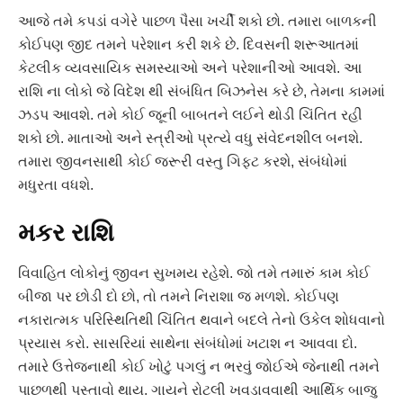
આજે તમે કપડાં વગેરે પાછળ પૈસા ખર્ચી શકો છો. તમારા બાળકની
કોઈપણ જીદ તમને પરેશાન કરી શકે છે. દિવસની શરૂઆતમાં
કેટલીક વ્યવસાયિક સમસ્યાઓ અને પરેશાનીઓ આવશે. આ
રાશિ ના લોકો જે વિદેશ થી સંબંધિત બિઝનેસ કરે છે, તેમના કામમાં
ઝડપ આવશે. તમે કોઈ જૂની બાબતને લઈને થોડી ચિંતિત રહી
શકો છો. માતાઓ અને સ્ત્રીઓ પ્રત્યે વધુ સંવેદનશીલ બનશે.
તમારા જીવનસાથી કોઈ જરૂરી વસ્તુ ગિફ્ટ કરશે, સંબંધોમાં
મધુરતા વધશે.
મકર રાશિ
વિવાહિત લોકોનું જીવન સુખમય રહેશે. જો તમે તમારું કામ કોઈ
બીજા પર છોડી દો છો, તો તમને નિરાશા જ મળશે. કોઈપણ
નકારાત્મક પરિસ્થિતિથી ચિંતિત થવાને બદલે તેનો ઉકેલ શોધવાનો
પ્રયાસ કરો. સાસરિયાં સાથેના સંબંધોમાં ખટાશ ન આવવા દો.
તમારે ઉત્તેજનાથી કોઈ ખોટું પગલું ન ભરવું જોઈએ જેનાથી તમને
પાછળથી પસ્તાવો થાય. ગાયને રોટલી ખવડાવવાથી આર્થિક બાજુ