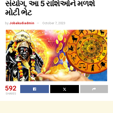
સંયોગ, આ 5 રાશિઓને મળશે
મોટી ભેટ
by
Jobakudiadmin
October 7, 2023
592
SHARES