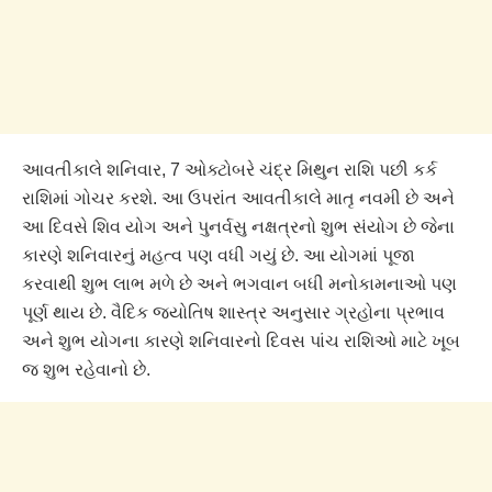
આવતીકાલે શનિવાર, 7 ઓક્ટોબરે ચંદ્ર મિથુન રાશિ પછી કર્ક
રાશિમાં ગોચર કરશે. આ ઉપરાંત આવતીકાલે માતૃ નવમી છે અને
આ દિવસે શિવ યોગ અને પુનર્વસુ નક્ષત્રનો શુભ સંયોગ છે જેના
કારણે શનિવારનું મહત્વ પણ વધી ગયું છે. આ યોગમાં પૂજા
કરવાથી શુભ લાભ મળે છે અને ભગવાન બધી મનોકામનાઓ પણ
પૂર્ણ થાય છે. વૈદિક જ્યોતિષ શાસ્ત્ર અનુસાર ગ્રહોના પ્રભાવ
અને શુભ યોગના કારણે શનિવારનો દિવસ પાંચ રાશિઓ માટે ખૂબ
જ શુભ રહેવાનો છે.