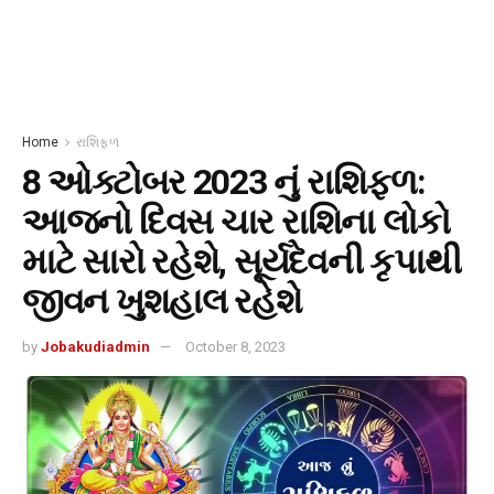
Home
રાશિફળ
8 ઓક્ટોબર 2023 નું રાશિફળ:
આજનો દિવસ ચાર રાશિના લોકો
માટે સારો રહેશે, સૂર્યદેવની કૃપાથી
જીવન ખુશહાલ રહેશે
by
Jobakudiadmin
October 8, 2023