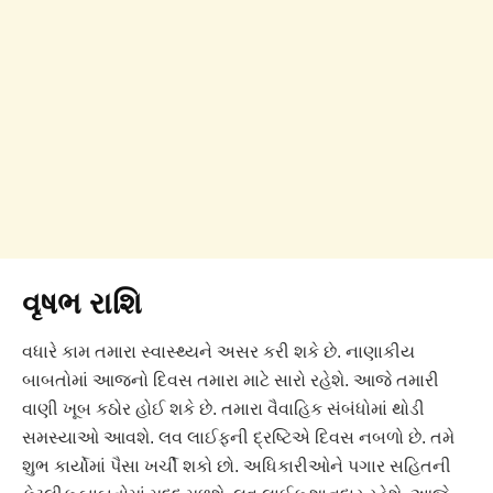
વૃષભ રાશિ
વધારે કામ તમારા સ્વાસ્થ્યને અસર કરી શકે છે. નાણાકીય
બાબતોમાં આજનો દિવસ તમારા માટે સારો રહેશે. આજે તમારી
વાણી ખૂબ કઠોર હોઈ શકે છે. તમારા વૈવાહિક સંબંધોમાં થોડી
સમસ્યાઓ આવશે. લવ લાઈફની દ્રષ્ટિએ દિવસ નબળો છે. તમે
શુભ કાર્યોમાં પૈસા ખર્ચી શકો છો. અધિકારીઓને પગાર સહિતની