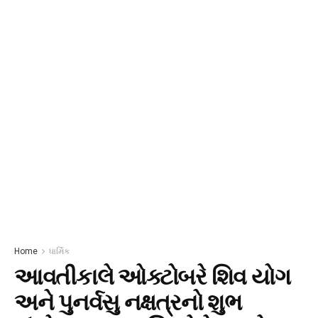
Home
ધાર્મિક
આવતીકાલે ઓક્ટોબરે શિવ યોગ
અને પુનર્વસુ નક્ષત્રનો શુભ