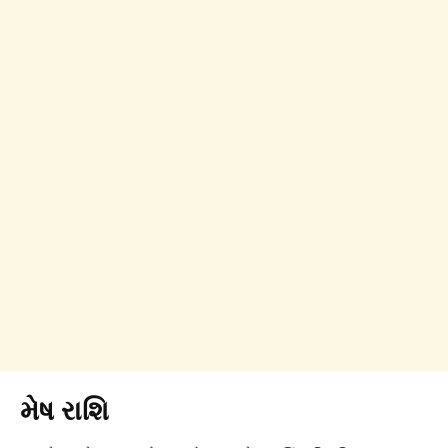
મેષ રાશિ