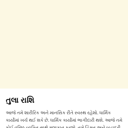
તુલા રાશિ
આજે તમે શારીરિક અને માનસિક રીતે સ્વસ્થ રહેશો. ધાર્મિક
કાર્યોમાં ખર્ચ થઈ શકે છે. ધાર્મિક કાર્યોમાં ભાગીદારી થશે. આજે તમે
કોઈ વરિષ્ઠ વ્યક્તિ સાથે મુલાકાત કરશો. તમે હિંમત અને બહાદુરી