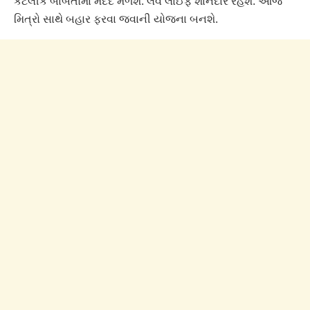
કેટલીક બાબતોમાં મદદ મળશે. લવ લાઈફ શાનદાર રહેશે. આજે
મિત્રો સાથે બહાર ફરવા જવાની યોજના બનશે.