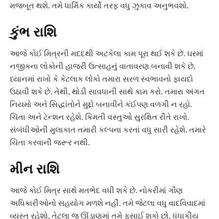
મજબૂત થશે. તમે ધાર્મિક કાર્યો તરફ વધુ ઝુકાવ અનુભવશો.
કુંભ રાશિ
આજે કોઈ મિત્રની મદદથી અટકેલા કામ પૂરા થઈ શકે છે. ઘરમાં
નજીકના લોકોની હાજરી ઉત્સાહનું વાતાવરણ બનાવી શકે છે.
ધ્યાનમાં રાખો કે કેટલાક લોકો તમારા સરળ સ્વભાવનો ફાયદો
ઉઠાવી શકે છે. તેથી, થોડી સાવધાની સાથે કામ કરો. તમારા અંગત
નિયમો અને સિદ્ધાંતોને મુદ્દો બનાવીને કંઈપણ વળગી ન રહો.
ચિંતા અને ટેન્શન રહેશે. કિંમતી વસ્તુઓ સુરક્ષિત રીતે રાખો.
સંબંધીઓની મુલાકાત તમારી કલ્પના કરતાં વધુ સારી રહેશે. તમારે
ચિંતા કરવાની જરૂર નથી.
મીન રાશિ
આજે કોઈ મિત્ર સાથે મતભેદ વધી શકે છે. નોકરીમાં ગૌણ
અધિકારીઓનો સહયોગ મળશે નહીં. તમે જેટલા વધુ વાદવિવાદમાં
વ્યસ્ત રહેશો, તેટલા જ ઊંડાણમાં તમે ફસાઈ શકો છો. ધંધાકીય