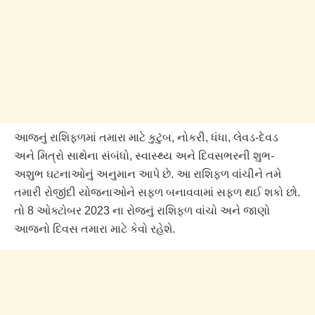
આજનું રાશિફળમાં તમારા માટે કુટુંબ, નોકરી, ધંધા, લેવડ-દેવડ
અને મિત્રો સાથેના સંબંધો, સ્વાસ્થ્ય અને દિવસભરની શુભ-
અશુભ ઘટનાઓનું અનુમાન આપે છે. આ રાશિફળ વાંચીને તમે
તમારી રોજીંદી યોજનાઓને સફળ બનાવવામાં સફળ થઈ શકો છો.
તો 8 ઓક્ટોબર 2023 ના રોજનું રાશિફળ વાંચો અને જાણો
આજનો દિવસ તમારા માટે કેવો રહેશે.