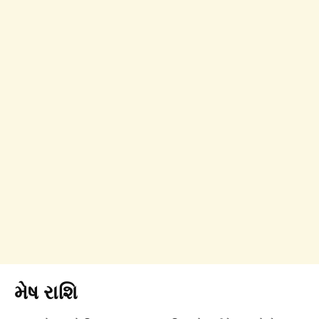
મેષ રાશિ