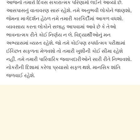
આજનો તમારો દિવસ સકારાત્મક પરિણામો લઈને આવ્યો છે.
આસપાસનું વાતાવરણ સારું રહેશે. તમે અનુભવી લોકોને જાણશો,
જેમના માર્ગદર્શન હેઠળ તમે તમારી કારકિર્દીમાં આગળ વધશો.
વ્યવસાય કરતા લોકોને સલાહ આપવામાં આવે છે કે તેઓ
ભાવનાત્મક રીતે કોઈ નિર્ણય ન લે. વિદ્યાર્થીઓનું મન
અભ્યાસમાં વ્યસ્ત રહેશે. જો તમે કોઈપણ સ્પર્ધાત્મક પરીક્ષામાં
ઈચ્છિત સફળતા મેળવશો તો તમારી ખુશીની કોઈ સીમા રહેશે
નહીં. તમે તમારી પારિવારિક જવાબદારીઓને સારી રીતે નિભાવશો.
નોકરીની દિશામાં કરેલા પ્રયાસો સફળ થશે. માનસિક શાંતિ
જળવાઈ રહેશે.