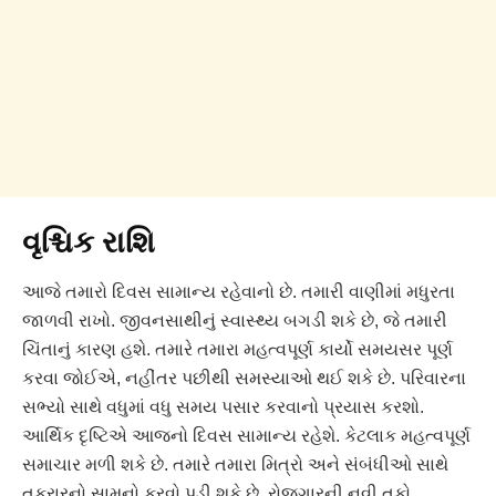
વૃશ્ચિક રાશિ
આજે તમારો દિવસ સામાન્ય રહેવાનો છે. તમારી વાણીમાં મધુરતા
જાળવી રાખો. જીવનસાથીનું સ્વાસ્થ્ય બગડી શકે છે, જે તમારી
ચિંતાનું કારણ હશે. તમારે તમારા મહત્વપૂર્ણ કાર્યો સમયસર પૂર્ણ
કરવા જોઈએ, નહીંતર પછીથી સમસ્યાઓ થઈ શકે છે. પરિવારના
સભ્યો સાથે વધુમાં વધુ સમય પસાર કરવાનો પ્રયાસ કરશો.
આર્થિક દૃષ્ટિએ આજનો દિવસ સામાન્ય રહેશે. કેટલાક મહત્વપૂર્ણ
સમાચાર મળી શકે છે. તમારે તમારા મિત્રો અને સંબંધીઓ સાથે
તકરારનો સામનો કરવો પડી શકે છે. રોજગારની નવી તકો