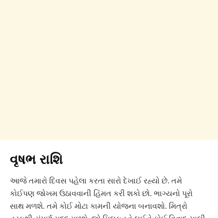
વૃષભ રાશિ
આજે તમારો દિવસ પહેલા કરતા સારો દેખાઈ રહ્યો છે. તમે
કોઈપણ જોખમ ઉઠાવવાની હિંમત કરી શકો છો. ભાગ્યનો પૂરો
સાથ મળશે. તમે કોઈ મોટા કામની યોજના બનાવશો. મિત્રો