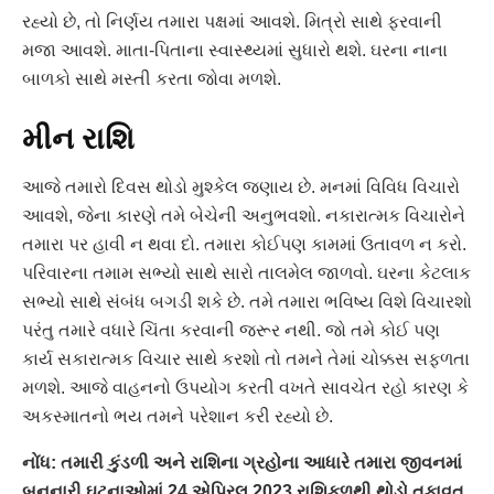
રહ્યો છે, તો નિર્ણય તમારા પક્ષમાં આવશે. મિત્રો સાથે ફરવાની
મજા આવશે. માતા-પિતાના સ્વાસ્થ્યમાં સુધારો થશે. ઘરના નાના
બાળકો સાથે મસ્તી કરતા જોવા મળશે.
મીન રાશિ
આજે તમારો દિવસ થોડો મુશ્કેલ જણાય છે. મનમાં વિવિધ વિચારો
આવશે, જેના કારણે તમે બેચેની અનુભવશો. નકારાત્મક વિચારોને
તમારા પર હાવી ન થવા દો. તમારા કોઈપણ કામમાં ઉતાવળ ન કરો.
પરિવારના તમામ સભ્યો સાથે સારો તાલમેલ જાળવો. ઘરના કેટલાક
સભ્યો સાથે સંબંધ બગડી શકે છે. તમે તમારા ભવિષ્ય વિશે વિચારશો
પરંતુ તમારે વધારે ચિંતા કરવાની જરૂર નથી. જો તમે કોઈ પણ
કાર્ય સકારાત્મક વિચાર સાથે કરશો તો તમને તેમાં ચોક્કસ સફળતા
મળશે. આજે વાહનનો ઉપયોગ કરતી વખતે સાવચેત રહો કારણ કે
અકસ્માતનો ભય તમને પરેશાન કરી રહ્યો છે.
નોંધ: તમારી કુંડળી અને રાશિના ગ્રહોના આધારે તમારા જીવનમાં
બનનારી ઘટનાઓમાં 24 એપ્રિલ 2023 રાશિફળથી થોડો તફાવત