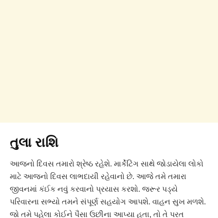
તુલા રાશિ
આજનો દિવસ તમારો શ્રેષ્ઠ રહેશે. માર્કેટિંગ સાથે જોડાયેલા લોકો
માટે આજનો દિવસ લાભદાયી રહેવાનો છે. આજે તમે તમારા
જીવનમાં કંઈક નવું કરવાનો પ્રયાસ કરશો. જરૂર પડ્યે
પરિવારના સભ્યો તમને સંપૂર્ણ સહયોગ આપશે. વાહન સુખ મળશે.
જો તમે પહેલા કોઈને પૈસા ઉછીના આપ્યા હતા, તો તે પરત