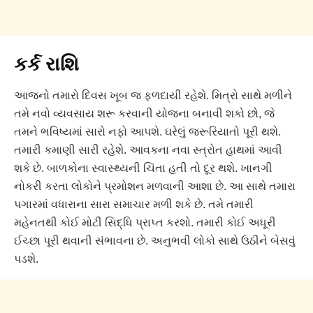
કર્ક રાશિ
આજનો તમારો દિવસ ખૂબ જ ફળદાયી રહેશે. મિત્રો સાથે મળીને
તમે નવો વ્યવસાય શરૂ કરવાની યોજના બનાવી શકો છો, જે
તમને ભવિષ્યમાં સારો નફો આપશે. ઘરેલું જરૂરિયાતો પૂરી થશે.
તમારી કમાણી સારી રહેશે. આવકના નવા સ્ત્રોત હાથમાં આવી
શકે છે. બાળકોના સ્વાસ્થ્યની ચિંતા હતી તો દૂર થશે. ખાનગી
નોકરી કરતા લોકોને પ્રમોશન મળવાની આશા છે. આ સાથે તમારા
પગારમાં વધારાના સારા સમાચાર મળી શકે છે. તમે તમારી
મહેનતથી કોઈ મોટી સિદ્ધિ પ્રાપ્ત કરશો. તમારી કોઈ અધૂરી
ઈચ્છા પૂરી થવાની સંભાવના છે. અનુભવી લોકો સાથે ઉઠીને બેસવું
પડશે.