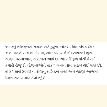
આજનું રાશિફળમાં તમારા માટે કુટુંબ, નોકરી, ધંધા, લેવડ-દેવડ
અને મિત્રો સાથેના સંબંધો, સ્વાસ્થ્ય અને દિવસભરની શુભ-
અશુભ ઘટનાઓનું અનુમાન આપે છે. આ રાશિફળ વાંચીને તમે
તમારી રોજીંદી યોજનાઓને સફળ બનાવવામાં સફળ થઈ શકો છો.
તો 24 માર્ચ 2023 ના રોજનું રાશિફળ વાંચો અને જાણો આજનો
દિવસ તમારા માટે કેવો રહેશે.