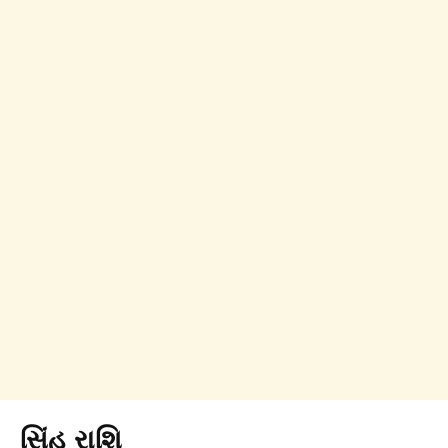
સિંહ રાશિ