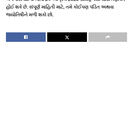
હોઈ શકે છે. સંપૂર્ણ માહિતી માટે, તમે કોઈપણ પંડિત અથવા
જ્યોતિષીને મળી શકો છો.