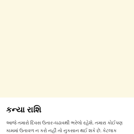
કન્યા રાશિ
આજે તમારો દિવસ ઉતાર-ચઢાવથી ભરેલો રહેશે. તમારા કોઈપણ
કામમાં ઉતાવળ ન કરો નહીં તો નુકસાન થઈ શકે છે. કેટલાક