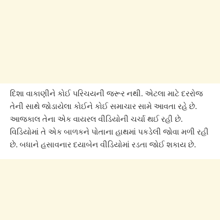
દિશા વાકાણીને કોઈ પરિચયની જરૂર નથી. એટલા માટે દરરોજ
તેની સાથે જોડાયેલા કોઈને કોઈ સમાચાર સામે આવતા રહે છે.
આજકાલ તેના એક વાયરલ વીડિયોની ચર્ચા થઈ રહી છે.
વિડિયોમાં તે એક બાળકને પોતાના હાથમાં પકડેલી જોવા મળી રહી
છે. બધાને હસાવનાર દયાબેન વીડિયોમાં રડતા જોઈ શકાય છે.