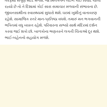
તરફથી સંપૂર્ણ મદદ મળશે. જો મિલકતને લઈને કોઈ વિવાદ ચાલી
રહ્યો છે તો તે દિશામાં કોઈ સારા સમાચાર મળવાની સંભાવના છે.
જીવનસાથીના સ્વાસ્થ્યમાં સુધારો થશે. ઘરમાં ખુશીનું વાતાવરણ
રહેશે. સામાજિક સ્તરે માન-પ્રતિષ્ઠા વધશે. તમારું મન ભગવાનની
ભક્તિમાં વધુ વ્યસ્ત રહેશે. પરિવારના સભ્યો સાથે મંદિરમાં દર્શન
કરવા જઈ શકો છો. બાળકોના ભણતરને લગતી ચિંતાઓ દૂર થશે.
ભાઈ-બહેનનો સહયોગ મળશે.