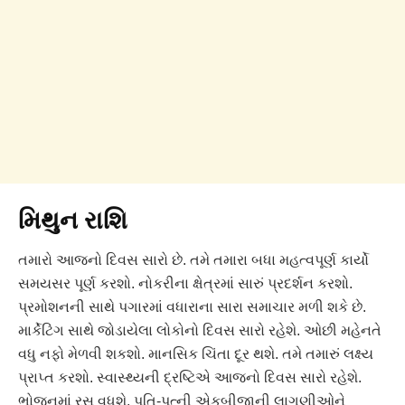
મિથુન રાશિ
તમારો આજનો દિવસ સારો છે. તમે તમારા બધા મહત્વપૂર્ણ કાર્યો
સમયસર પૂર્ણ કરશો. નોકરીના ક્ષેત્રમાં સારું પ્રદર્શન કરશો.
પ્રમોશનની સાથે પગારમાં વધારાના સારા સમાચાર મળી શકે છે.
માર્કેટિંગ સાથે જોડાયેલા લોકોનો દિવસ સારો રહેશે. ઓછી મહેનતે
વધુ નફો મેળવી શકશો. માનસિક ચિંતા દૂર થશે. તમે તમારું લક્ષ્ય
પ્રાપ્ત કરશો. સ્વાસ્થ્યની દ્રષ્ટિએ આજનો દિવસ સારો રહેશે.
ભોજનમાં રસ વધશે. પતિ-પત્ની એકબીજાની લાગણીઓને