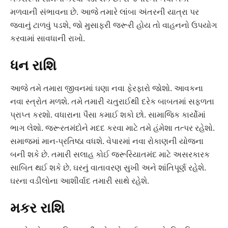
મળવાની સંભાવના છે. આજે તમારે લાંબા અંતરની યાત્રા પર
જવાનું ટાળવું પડશે, જો મુસાફરી જરૂરી હોય તો વાહનનો ઉપયોગ
કરવામાં સાવધાની રાખો.
ધન રાશિ
આજે તમે તમારા જીવનમાં ઘણા નવા ફેરફારો જોશો. આવકના
નવા સ્ત્રોત મળશે. તમે તમારી ચતુરાઈથી દરેક બાબતમાં સફળતા
પ્રાપ્ત કરશો. વધારાના પૈસા કમાઈ શકો છો. સામાજિક કાર્યોમાં
ભાગ લેશો. જરૂરતમંદોને મદદ કરવા માટે તમે હંમેશા તત્પર રહેશો.
સમાજમાં માન-પ્રતિષ્ઠા વધશે. વેપારમાં નવા રોકાણની યોજના
બની શકે છે. તમારી સલાહ કોઈ જરૂરિયાતમંદ માટે અસરકારક
સાબિત થઈ શકે છે. ઘરનું વાતાવરણ સુખી અને શાંતિપૂર્ણ રહેશે.
ઘરના વડીલોના આશીર્વાદ તમારી સાથે રહેશે.
મકર રાશિ