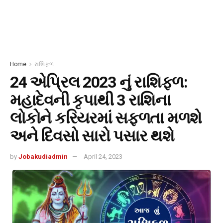
Home
રાશિફળ
24 એપ્રિલ 2023 નું રાશિફળ:
મહાદેવની કૃપાથી 3 રાશિના
લોકોને કરિયરમાં સફળતા મળશે
અને દિવસો સારો પસાર થશે
by
Jobakudiadmin
April 24, 2023