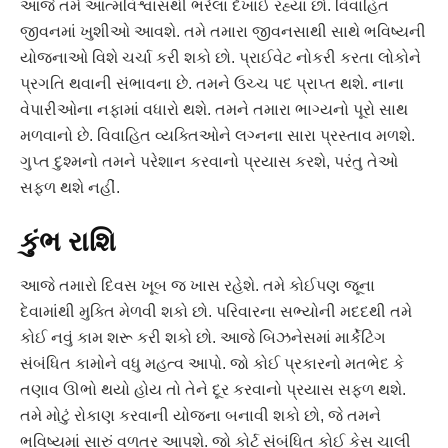
આજે તમે આત્મવિશ્વાસથી ભરેલા દેખાઈ રહ્યા છો. વિવાહિત
જીવનમાં ખુશીઓ આવશે. તમે તમારા જીવનસાથી સાથે ભવિષ્યની
યોજનાઓ વિશે ચર્ચા કરી શકો છો. પ્રાઈવેટ નોકરી કરતા લોકોને
પ્રગતિ થવાની સંભાવના છે. તમને ઉચ્ચ પદ પ્રાપ્ત થશે. નાના
વેપારીઓના નફામાં વધારો થશે. તમને તમારા ભાગ્યનો પૂરો સાથ
મળવાનો છે. વિવાહિત વ્યક્તિઓને લગ્નના સારા પ્રસ્તાવ મળશે.
ગુપ્ત દુશ્મનો તમને પરેશાન કરવાનો પ્રયાસ કરશે, પરંતુ તેઓ
સફળ થશે નહીં.
કુંભ રાશિ
આજે તમારો દિવસ ખૂબ જ ખાસ રહેશે. તમે કોઈપણ જૂના
દેવામાંથી મુક્તિ મેળવી શકો છો. પરિવારના સભ્યોની મદદથી તમે
કોઈ નવું કામ શરૂ કરી શકો છો. આજે બિઝનેસમાં માર્કેટિંગ
સંબંધિત કામોને વધુ મહત્વ આપો. જો કોઈ પ્રકારનો મતભેદ કે
તણાવ ઊભો થયો હોય તો તેને દૂર કરવાનો પ્રયાસ સફળ થશે.
તમે મોટું રોકાણ કરવાની યોજના બનાવી શકો છો, જે તમને
ભવિષ્યમાં સારું વળતર આપશે. જો કોર્ટ સંબંધિત કોઈ કેસ ચાલી