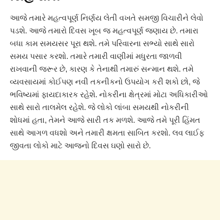
આજે તમારે મહત્વપૂર્ણ નિર્ણય લેતી વખતે સમજી વિચારીને લેવો
પડશે. આજે તમારો દિવસ ખૂબ જ મહત્વપૂર્ણ જણાય છે. તમારા
બધા કામ સમયસર પૂરા થશે. તમે પરિવારના સભ્યો સાથે સારો
સમય પસાર કરશો. તમારે તમારી વાણીમાં મધુરતા જાળવી
રાખવાની જરૂર છે, કારણ કે તેનાથી તમારું સન્માન થશે. તમે
વ્યવસાયમાં કોઈપણ નવી તકનીકનો ઉપયોગ કરી શકો છો, જે
ભવિષ્યમાં ફાયદાકારક રહેશે. નોકરીના ક્ષેત્રમાં મોટા અધિકારીઓ
સાથે સારો તાલમેલ રહેશે. જે લોકો લાંબા સમયથી નોકરીની
શોધમાં હતા, તેમને આજે સારી તક મળશે. આજે તમે પૂરી હિંમત
સાથે આગળ વધશો અને તમારી ક્ષમતા સાબિત કરશો. લવ લાઈફ
જીવતા લોકો માટે આજનો દિવસ ઘણો સારો છે.