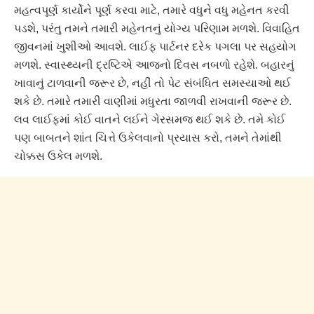
મહત્વપૂર્ણ કાર્યોને પૂર્ણ કરવા માટે, તમારે વધુને વધુ મહેનત કરવી
પડશે, પરંતુ તમને તમારી મહેનતનું યોગ્ય પરિણામ મળશે. વિવાહિત
જીવનમાં ખુશીઓ આવશે. લાઈફ પાર્ટનર દરેક પગલા પર સહયોગ
મળશે. સ્વાસ્થ્યની દ્રષ્ટિએ આજનો દિવસ નબળો રહેશે. બહારનું
ખાવાનું ટાળવાની જરૂર છે, નહીં તો પેટ સંબંધિત સમસ્યાઓ થઈ
શકે છે. તમારે તમારી વાણીમાં મધુરતા જાળવી રાખવાની જરૂર છે.
લવ લાઈફમાં કોઈ વાતને લઈને ગેરસમજ થઈ શકે છે. તમે કોઈ
પણ બાબતને શાંત ચિત્તે ઉકેલવાનો પ્રયાસ કરો, તમને તેમાંથી
ચોક્કસ ઉકેલ મળશે.