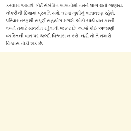
કરવામાં આવશે. કોર્ટ સંબંધિત બાબતોમાં તમને લાભ થતો જણાય.
નોકરીની દિશામાં પ્રગતિ થશે. ઘરમાં ખુશીનું વાતાવરણ રહેશે.
પરિવાર તરફથી સંપૂર્ણ સહયોગ મળશે. લોકો સાથે વાત કરતી
વખતે તમારે સાવચેત રહેવાની જરૂર છે. આજે કોઈ અજાણી
વ્યક્તિની વાત પર જલ્દી વિશ્વાસ ન કરો, નહીં તો તે તમારો
વિશ્વાસ તોડી શકે છે.