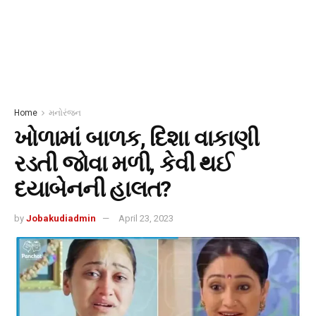
Home
મનોરંજન
ખોળામાં બાળક, દિશા વાકાણી
રડતી જોવા મળી, કેવી થઈ
દયાબેનની હાલત?
by
Jobakudiadmin
April 23, 2023