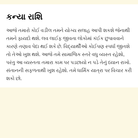
કન્યા રાશિ
આજે તમારો કોઈ વડીલ તમને યોગ્ય સલાહ આપી શકશે જેનાથી
તમને ફાયદો થશે. લવ લાઈફ જીવતા લોકોમાં કંઈક છુપાવવાને
કારણે તણાવ પેદા થઈ શકે છે. વિદ્યાર્થીઓ કોઈપણ સ્પર્ધા જીતશે
તો તેઓ ખુશ થશે. આજે તમે સામાજિક સ્તરે વધુ વ્યસ્ત રહેશો,
પરંતુ આ વ્યસ્તતા તમારા કામ પર પડછાયો ન પડે તેનું ધ્યાન રાખો.
સંતાનની સફળતાથી ખુશ રહેશો. તમે ધાર્મિક યાત્રા પર વિચાર કરી
શકો છો.