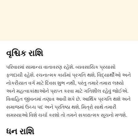
વૃશ્ચિક રાશિ
પરિવારમાં સામાન્ય વાતાવરણ રહેશે. વ્યવસાયિક પ્રયાસો
ફળદાયી રહેશે. રચનાત્મક કાર્યમાં પ્રગતિ થશે. વિદ્યાર્થીઓ અને
નોકરીયાત વર્ગ માટે દિવસ શુભ નથી, પરંતુ તમારે તમારા લક્ષ્યો
અને મહત્વાકાંક્ષાઓને પ્રાપ્ત કરવા માટે ગતિશીલ રહેવું જોઈએ.
વિવાહિત જીવનમાં તણાવ આવી શકે છે. આર્થિક પ્રગતિ થશે અને
સમાજમાં ઉચ્ચ પદ અને પ્રતિષ્ઠા થશે. મિત્રો સાથે તમારી
સમસ્યાઓ વિશે ચર્ચા કરશો તો તમને સકારાત્મક સૂચનો મળશે.
ધન રાશિ