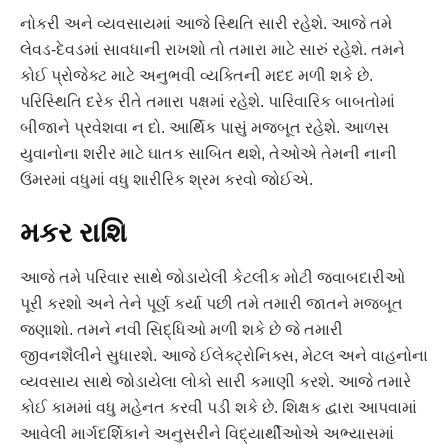
નોકરી અને વ્યવસાયમાં આજે સ્થિતિ સારી રહેશે. આજે તમે
લેવડ-દેવડમાં સાવધાની રાખશો તો તમારા માટે સારું રહેશે. તમને
કોઈ પ્રોજેક્ટ માટે અનુભવી વ્યક્તિની મદદ મળી શકે છે.
પરિસ્થિતિ દરેક રીતે તમારા પક્ષમાં રહેશે. પારિવારિક બાબતોમાં
બીજાને પ્રવેશવા ન દો. આર્થિક પાસું મજબૂત રહેશે. આળસ
યુવાનોના શરીર માટે ઘાતક સાબિત થશે, તેઓએ તેમની નાની
ઉંમરમાં વધુમાં વધુ શારીરિક શ્રમ કરવો જોઈએ.
મકર રાશિ
આજે તમે પરિવાર સાથે જોડાયેલી કેટલીક મોટી જવાબદારીઓ
પૂરી કરશો અને તેને પૂર્ણ કર્યા પછી તમે તમારી જાતને મજબૂત
જણાશો. તમને નવી સિદ્ધિઓ મળી શકે છે જે તમારી
જીવનશૈલીને સુધારશે. આજે ઈલેક્ટ્રોનિક્સ, મેટલ અને વાહનોના
વ્યવસાય સાથે જોડાયેલા લોકો સારી કમાણી કરશે. આજે તમારે
કોઈ કામમાં વધુ મહેનત કરવી પડી શકે છે. શિક્ષક દ્વારા આપવામાં
આવેલી માર્ગદર્શિકાને અનુસરીને વિદ્યાર્થીઓએ અભ્યાસમાં