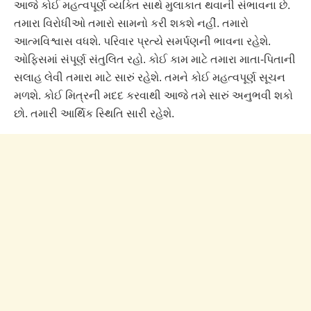
આજે કોઈ મહત્વપૂર્ણ વ્યક્તિ સાથે મુલાકાત થવાની સંભાવના છે.
તમારા વિરોધીઓ તમારો સામનો કરી શકશે નહીં. તમારો
આત્મવિશ્વાસ વધશે. પરિવાર પ્રત્યે સમર્પણની ભાવના રહેશે.
ઓફિસમાં સંપૂર્ણ સંતુલિત રહો. કોઈ કામ માટે તમારા માતા-પિતાની
સલાહ લેવી તમારા માટે સારું રહેશે. તમને કોઈ મહત્વપૂર્ણ સૂચન
મળશે. કોઈ મિત્રની મદદ કરવાથી આજે તમે સારું અનુભવી શકો
છો. તમારી આર્થિક સ્થિતિ સારી રહેશે.