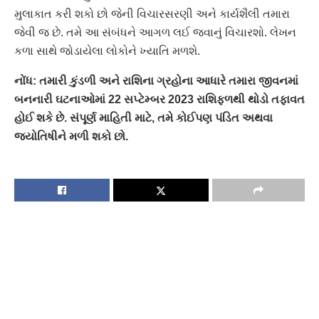
મુલાકાત કરી શકો છો જેની વિચારસરણી અને કાર્યશૈલી તમારા
જેવી જ છે. તમે આ સંબંધને આગળ લઈ જવાનું વિચારશો. લેખન
કળા સાથે જોડાયેલા લોકોને ખ્યાતિ મળશે.
નોંધ: તમારી કુંડળી અને રાશિના ગ્રહોના આધારે તમારા જીવનમાં
બનનારી ઘટનાઓમાં 22 સપ્ટેમ્બર 2023 રાશિફળથી થોડો તફાવત
હોઈ શકે છે. સંપૂર્ણ માહિતી માટે, તમે કોઈપણ પંડિત અથવા
જ્યોતિષીને મળી શકો છો.