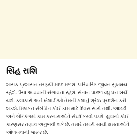
સિંહ રાશિ
શાસક પ્રશાસન તરફથી મદદ મળશે. પારિવારિક જીવન સુખમય
રહેશે. પૈસા આવવાની સંભાવના રહેશે. સંતાન પાછળ વધુ ધન ખર્ચ
થશે. કલાકારો અને ખેલાડીઓ તેમની કલાનું શ્રેષ્ઠ પ્રદર્શન કરી
શકશે. મિલકત સંબંધિત કોઈ કામ માટે દિવસ સારો નથી. આઇટી
અને બેન્કિંગમાં કામ કરનારાઓને સંઘર્ષ કરવો પડશે. યુવાનો કોઈ
કારણસર તણાવ અનુભવી શકે છે. તમારે તમારી સાચી ક્ષમતાઓને
ઓળખવાની જરૂર છે.