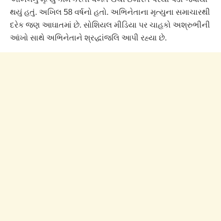
થયું હતું. અખિલ 58 વર્ષનો હતો. અભિનેતાના મૃત્યુના સમાચારથી
દરેક જણ આઘાતમાં છે. સોશિયલ મીડિયા પર ચાહકો અશ્રુભીની
આંખો સાથે અભિનેતાને શ્રદ્ધાંજલિ આપી રહ્યા છે.