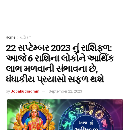
Home
રાશિફળ
22 સપ્ટેમ્બર 2023 નું રાશિફળ:
આજે 6 રાશિના લોકોને આર્થિક
લાભ મળવાની સંભાવના છે,
ધંધાકીય પ્રયાસો સફળ થશે
by
Jobakudiadmin
September 22, 2023