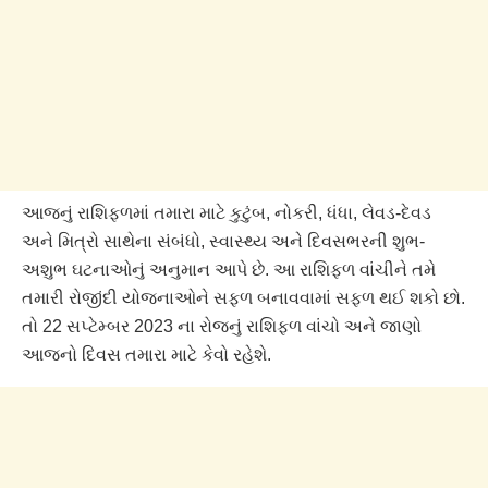
આજનું રાશિફળમાં તમારા માટે કુટુંબ, નોકરી, ધંધા, લેવડ-દેવડ
અને મિત્રો સાથેના સંબંધો, સ્વાસ્થ્ય અને દિવસભરની શુભ-
અશુભ ઘટનાઓનું અનુમાન આપે છે. આ રાશિફળ વાંચીને તમે
તમારી રોજીંદી યોજનાઓને સફળ બનાવવામાં સફળ થઈ શકો છો.
તો 22 સપ્ટેમ્બર 2023 ના રોજનું રાશિફળ વાંચો અને જાણો
આજનો દિવસ તમારા માટે કેવો રહેશે.