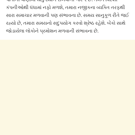
કંપનીઓથી ધંધામાં નફો મળશે, તમારા નજીકના વ્યક્તિ તરફથી
સારા સમાચાર મળવાની પણ સંભાવના છે. સમય સાનુકૂળ રીતે જઈ
રહ્યો છે, તમારા સમયનો સદુપયોગ કરવો શ્રેષ્ઠ રહેશે. બેંકો સાથે
જોડાયેલા લોકોને પ્રમોશન મળવાની સંભાવના છે.