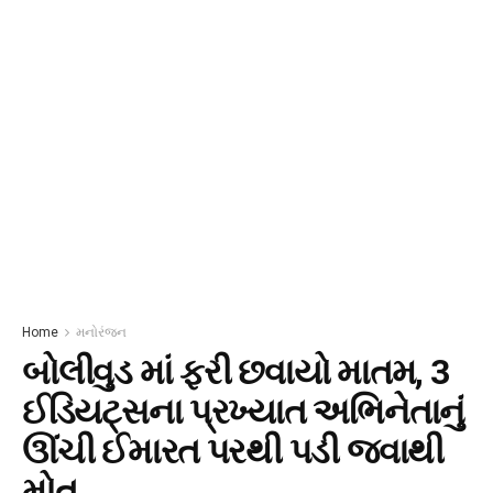
Home
મનોરંજન
બોલીવુડ માં ફરી છવાયો માતમ, 3
ઈડિયટ્સના પ્રખ્યાત અભિનેતાનું
ઊંચી ઈમારત પરથી પડી જવાથી
મોત