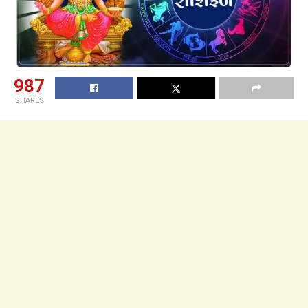
987
SHARES