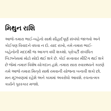
મિથુન રાશિ
આજે તમારા ભાઈ-બહેનો સાથે સૌહાર્દપૂર્ણ સંબંધો જાળવો અને
કોઈપણ વિવાદને વધવા ન દો. યાદ રાખો, તમે તમારા ભાઈ-
બહેનોની મદદથી જ આગળ વધી શકશો. પ્રોપર્ટી સંબંધિત
બિઝનેસમાં મોટો સોદો થઈ શકે છે. કોઈ સત્તાવાર મીટિંગ થઈ શકે
છે જેમાં તમારું વિશેષ યોગદાન હશે. તમારા સારા સ્વાસ્થ્યને કારણે
તમે આજે તમારા મિત્રો સાથે રમવાની યોજના બનાવી શકો છો.
મન મૂંઝવણમાં રહેશે અને કામમાં અવરોધો આવશે. રચનાત્મક
કાર્યને પુરસ્કાર મળશે.