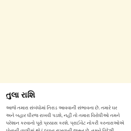
તુલા રાશિ
આજે તમારા સંબંધોમાં તિરાડ આવવાની સંભાવના છે. તમારે ઘર
અને બહાર ધીરજ રાખવી પડશે, નહીં તો તમારા વિરોધીઓ તમને
પરેશાન કરવાનો પૂરો પ્રયાસ કરશે. પ્રાઈવેટ નોકરી કરનારાઓએ
પોતાની વાણીમાં થોડું ધ્યાન રાખવાની જરૂર છે. તમને વિદેશી