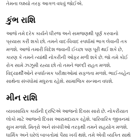
તેમના લક્ષ્યો તરફ આગળ વધવું જોઈએ.
કુંભ રાશિ
આજે તમે દરેક કાર્યને ધીરજ અને સમજણથી પૂર્ણ કરવાનો
પ્રયાસ કરી શકો છો. તમને વાદ-વિવાદ સ્પર્ધામાં ભાગ લેવાની તક
મળશે. આજે તમારી વિદેશ જવાની ઈચ્છા પણ પૂરી થઈ શકે છે,
કારણ કે તમને ત્યાંથી નોકરીની ઓફર મળી શકે છે. જો તમે કોઈ
રોગ સામે ઝઝૂમી રહ્યા છો તો તમને જલ્દી રાહત મળશે.
વિદ્યાર્થીઓને સ્પર્ધાત્મક પરીક્ષાઓમાં સફળતા મળશે. ભાઈ-બહેન
સાથેના સંબંધોમાં મધુરતા રહેશે. સામાજિક સન્માન વધશે.
મીન રાશિ
વ્યવસાયિક કાર્યની દ્રષ્ટિએ આજનો દિવસ સારો છે. નોકરીયાત
લોકો માટે આજનો દિવસ આરામદાયક રહેશે. પારિવારિક જીવનમાં
સુખ મળશે. મિત્રો અને સંબંધીઓ તરફથી તમને સહયોગ મળશે.
ધાર્મિક અને ઘરેલું બાબતોમાં પૈસા ખર્ચ થશે. તમે એવી વ્યક્તિ સાથે