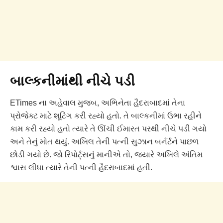
બાલ્કનીમાંથી નીચે પડી
ETimes ના અહેવાલ મુજબ, અભિનેતા હૈદરાબાદમાં તેના
પ્રોજેક્ટ માટે શૂટિંગ કરી રહ્યો હતો. તે બાલ્કનીમાં ઉભા રહીને
કામ કરી રહ્યો હતો ત્યારે તે ઊંચી ઈમારત પરથી નીચે પડી ગયો
અને તેનું મોત થયું. અખિલ તેની પત્ની સુઝાન બર્નર્ટને પાછળ
છોડી ગયો છે. જો રિપોર્ટ્સનું માનીએ તો, જ્યારે અખિલે અંતિમ
શ્વાસ લીધા ત્યારે તેની પત્ની હૈદરાબાદમાં હતી.