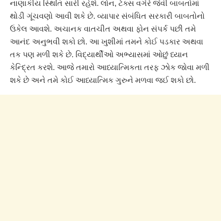
નાણાકીય સ્થિતિ સારી રહેશે. લોન, ટેક્સ વગેરે જેવી બાબતોમાં
થોડી ગૂંચવણો આવી શકે છે. વ્યાપાર સંબંધિત સરકારી બાબતોનો
ઉકેલ આવશે. અચાનક વાતચીત અથવા ફોન સંપર્ક પછી તમે
આનંદ અનુભવી શકો છો. આ ખુશીમાં તમને કોઈ પડકાર અથવા
તક પણ મળી શકે છે. વિદ્યાર્થીઓ અભ્યાસમાં ઓછું ધ્યાન
કેન્દ્રિત કરશે. આજે તમારો આધ્યાત્મિકતા તરફ ઝોક જોવા મળી
શકે છે અને તમે કોઈ આધ્યાત્મિક ગુરુને મળવા જઈ શકો છો.