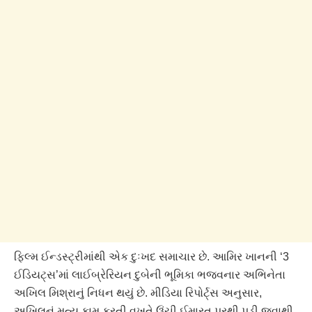
ફિલ્મ ઈન્ડસ્ટ્રીમાંથી એક દુઃખદ સમાચાર છે. આમિર ખાનની ‘3
ઈડિયટ્સ’માં લાઈબ્રેરિયન દુબેની ભૂમિકા ભજવનાર અભિનેતા
અખિલ મિશ્રાનું નિધન થયું છે. મીડિયા રિપોર્ટ્સ અનુસાર,
અખિલનું મૃત્યુ કામ કરતી વખતે ઉંચી ઈમારત પરથી પડી જવાથી