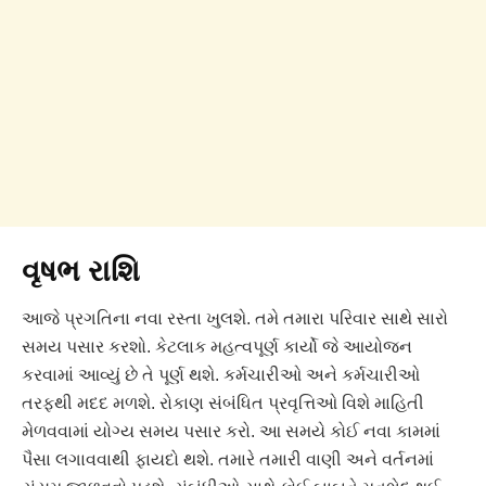
વૃષભ રાશિ
આજે પ્રગતિના નવા રસ્તા ખુલશે. તમે તમારા પરિવાર સાથે સારો
સમય પસાર કરશો. કેટલાક મહત્વપૂર્ણ કાર્યો જે આયોજન
કરવામાં આવ્યું છે તે પૂર્ણ થશે. કર્મચારીઓ અને કર્મચારીઓ
તરફથી મદદ મળશે. રોકાણ સંબંધિત પ્રવૃત્તિઓ વિશે માહિતી
મેળવવામાં યોગ્ય સમય પસાર કરો. આ સમયે કોઈ નવા કામમાં
પૈસા લગાવવાથી ફાયદો થશે. તમારે તમારી વાણી અને વર્તનમાં