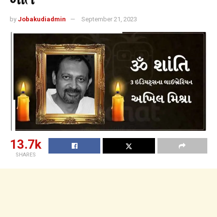
by
Jobakudiadmin
September 21, 2023
13.7k
SHARES