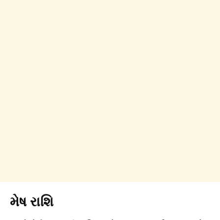
મેષ રાશિ