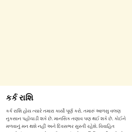
કર્ક રાશિ
કર્ક રાશિ હોય ત્યારે તમારા કાર્યો પૂર્ણ કરો. તમારું આળસુ વલણ
નુકસાન પહોંચાડી શકે છે. માનસિક તણાવ પણ થઈ શકે છે. કોઈને
મળવાનું મન થશે નહીં અને દિવસભર સુસ્તી રહેશે. વિવાહિત