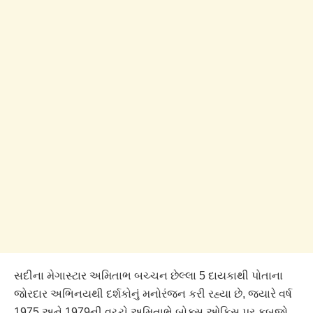
સદીના મેગાસ્ટાર અમિતાભ બચ્ચન છેલ્લા 5 દાયકાથી પોતાના
જોરદાર અભિનયથી દર્શકોનું મનોરંજન કરી રહ્યા છે, જ્યારે વર્ષ
1975 અને 1979ની વચ્ચે અમિતાભે બોક્સ ઓફિસ પર કબજો