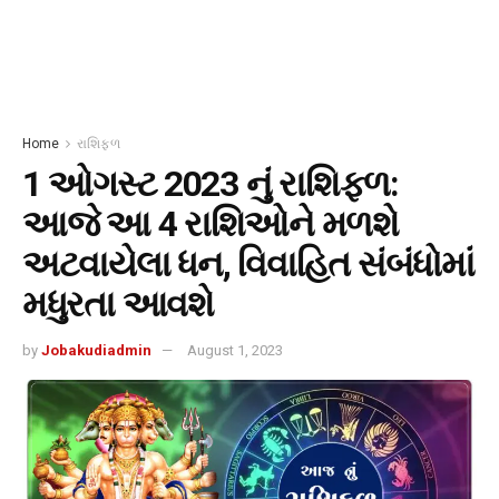
Home
રાશિફળ
1 ઓગસ્ટ 2023 નું રાશિફળ:
આજે આ 4 રાશિઓને મળશે
અટવાયેલા ધન, વિવાહિત સંબંધોમાં
મધુરતા આવશે
by
Jobakudiadmin
August 1, 2023