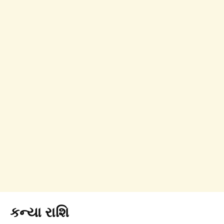
કન્યા રાશિ