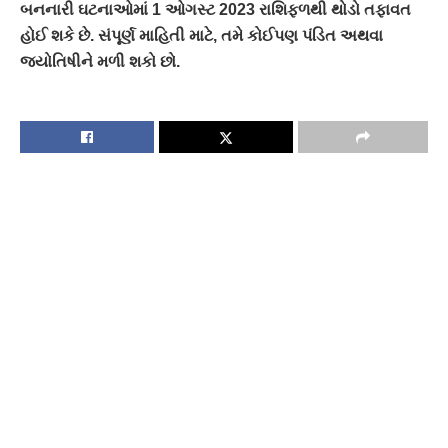
બનનારી ઘટનાઓમાં 1 ઓગસ્ટ 2023 રાશિફળથી થોડો તફાવત
હોઈ શકે છે. સંપૂર્ણ માહિતી માટે, તમે કોઈપણ પંડિત અથવા
જ્યોતિષીને મળી શકો છો.