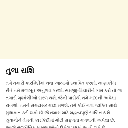
તુલા રાશિ
તમે તમારી કારકિર્દીમાં નવા આયામો સ્થાપિત કરશો. નાણાકીય
રીતે તમે મજબૂત અનુભવ કરશો. સમજી-વિચારીને કામ કરો તો જ
તમારી મુશ્કેલીઓ સરળ થશે. જેની પાસેથી તમે મદદની અપેક્ષા
રાખશો, તમને સમયસર મદદ મળશે. તમે કોઈ નવા વ્યક્તિ સાથે
મુલાકાત કરી શકો છો જે તમારા માટે મહત્વપૂર્ણ સાબિત થશે.
યુવાનોને તેમની કારકિર્દીમાં મોટી સફળતા મળવાની અપેક્ષા છે.
આજે રાજનૈતિક મામલાઓનો ઉકેલ પક્ષમાં આવી શકે છે.