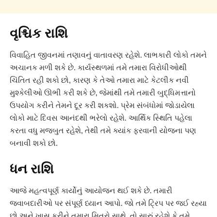
વૃશ્ચિક રાશિ
વિવાહિત જીવનમાં તણાવનું વાતાવરણ રહેશે. લાભકારી લોકો તમને
અચાનક મળી શકે છે. કાર્યસ્થળમાં તમે તમારા વિરોધીઓથી
ચિંતિત રહી શકો છો, કારણ કે તેઓ તમારા માટે કેટલીક નવી
મુશ્કેલીઓ ઊભી કરી શકે છે, જેમાંથી તમે તમારી બુદ્ધિમત્તાનો
ઉપયોગ કરીને તેમને દૂર કરી શકશો. પ્રેમ સંબંધોમાં જોડાયેલા
લોકો માટે દિવસ આનંદથી ભરેલો રહેશે. આર્થિક સ્થિતિ પહેલા
કરતા વધુ મજબુત રહેશે, તેથી તમે ક્યાંક ફરવાની યોજના પણ
બનાવી શકો છો.
ધન રાશિ
આજે મહત્વપૂર્ણ કાર્યોનું આયોજન થઈ શકે છે. તમારી
જવાબદારીઓ પર સંપૂર્ણ ધ્યાન આપો. જો તમે ટ્રિપ પર જઈ રહ્યા
છો અને ખાસ કરીને તમારા મિત્રો સાથે, તો સારું રહેશે કે તમે