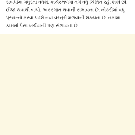
સંબંધોમાં મધુરતા વધશે. કાર્યસ્થળમાં તમે વધુ ચિંતિત રહી શકો છો.
ઈજા થવાથી બચો. અકસ્માત થવાની સંભાવના છે. નોકરીમાં વધુ
પ્રયત્નો કરવા પડશે.નવા વસ્ત્રો મળવાની શક્યતા છે. નકામા
કામમાં પૈસા ખર્ચવાની પણ સંભાવના છે.