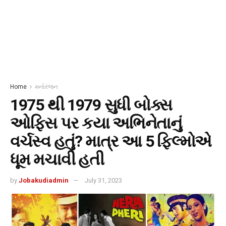
Home
મનોરંજન
1975 થી 1979 સુધી બોક્સ
ઓફિસ પર કયા અભિનેતાનું
વર્ચસ્વ હતું? માત્ર આ 5 ફિલ્મોએ
ધૂમ મચાવી હતી
by
Jobakudiadmin
July 31, 2023