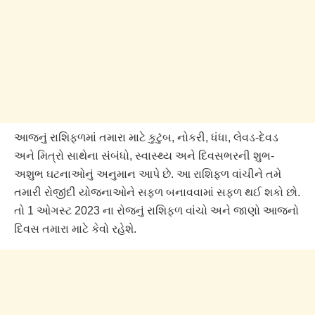
આજનું રાશિફળમાં તમારા માટે કુટુંબ, નોકરી, ધંધા, લેવડ-દેવડ
અને મિત્રો સાથેના સંબંધો, સ્વાસ્થ્ય અને દિવસભરની શુભ-
અશુભ ઘટનાઓનું અનુમાન આપે છે. આ રાશિફળ વાંચીને તમે
તમારી રોજીંદી યોજનાઓને સફળ બનાવવામાં સફળ થઈ શકો છો.
તો 1 ઓગસ્ટ 2023 ના રોજનું રાશિફળ વાંચો અને જાણો આજનો
દિવસ તમારા માટે કેવો રહેશે.