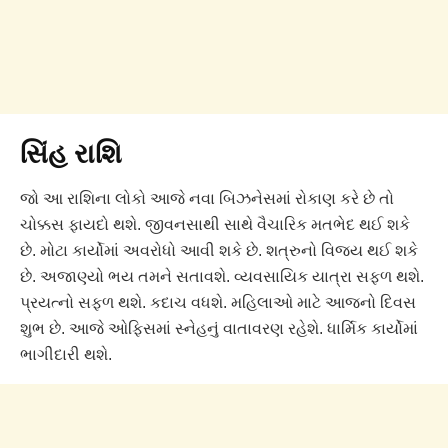
સિંહ રાશિ
જો આ રાશિના લોકો આજે નવા બિઝનેસમાં રોકાણ કરે છે તો
ચોક્કસ ફાયદો થશે. જીવનસાથી સાથે વૈચારિક મતભેદ થઈ શકે
છે. મોટા કાર્યોમાં અવરોધો આવી શકે છે. શત્રુનો વિજય થઈ શકે
છે. અજાણ્યો ભય તમને સતાવશે. વ્યવસાયિક યાત્રા સફળ થશે.
પ્રયત્નો સફળ થશે. કદાચ વધશે. મહિલાઓ માટે આજનો દિવસ
શુભ છે. આજે ઓફિસમાં સ્નેહનું વાતાવરણ રહેશે. ધાર્મિક કાર્યોમાં
ભાગીદારી થશે.