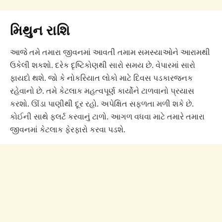
મિથુન રાશિ
આજે તમે તમારા જીવનમાં આવતી તમામ સમસ્યાઓને આરામથી
ઉકેલી શકશો. દરેક દૃષ્ટિકોણથી સારો સમય છે. વેપારમાં સારો
ફાયદો થશે. જો કે નોકરિયાત લોકો માટે દિવસ પડકારજનક
રહેવાનો છે. તમે કેટલાક મહત્વપૂર્ણ કાર્યોને ટાળવાનો પ્રયાસ
કરશો. ઊંડા પાણીથી દૂર રહો. અપેક્ષિત સફળતા મળી શકે છે.
કોઈની સાથે ફ્લર્ટ કરવાનું ટાળો. આગળ વધવા માટે તમારે તમારા
જીવનમાં કેટલાક ફેરફારો કરવા પડશે.