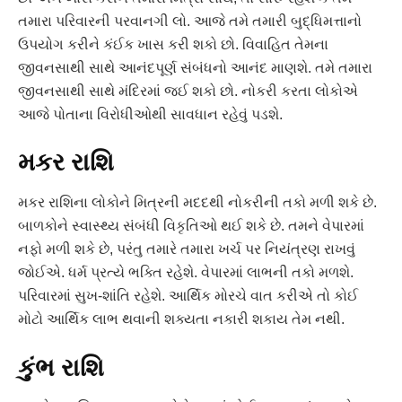
તમારા પરિવારની પરવાનગી લો. આજે તમે તમારી બુદ્ધિમત્તાનો
ઉપયોગ કરીને કંઈક ખાસ કરી શકો છો. વિવાહિત તેમના
જીવનસાથી સાથે આનંદપૂર્ણ સંબંધનો આનંદ માણશે. તમે તમારા
જીવનસાથી સાથે મંદિરમાં જઈ શકો છો. નોકરી કરતા લોકોએ
આજે ​​પોતાના વિરોધીઓથી સાવધાન રહેવું પડશે.
મકર રાશિ
મકર રાશિના લોકોને મિત્રની મદદથી નોકરીની તકો મળી શકે છે.
બાળકોને સ્વાસ્થ્ય સંબંધી વિકૃતિઓ થઈ શકે છે. તમને વેપારમાં
નફો મળી શકે છે, પરંતુ તમારે તમારા ખર્ચ પર નિયંત્રણ રાખવું
જોઈએ. ધર્મ પ્રત્યે ભક્તિ રહેશે. વેપારમાં લાભની તકો મળશે.
પરિવારમાં સુખ-શાંતિ રહેશે. આર્થિક મોરચે વાત કરીએ તો કોઈ
મોટો આર્થિક લાભ થવાની શક્યતા નકારી શકાય તેમ નથી.
કુંભ રાશિ