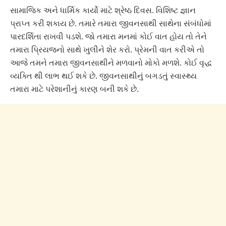
સામાજિક અને ધાર્મિક કાર્યો માટે શ્રેષ્ઠ દિવસ. વિશિષ્ટ જ્ઞાન
પ્રાપ્ત કરી શકાય છે. તમારે તમારા જીવનસાથી સાથેના સંબંધોમાં
પારદર્શિતા રાખવી પડશે. જો તમારા મનમાં કોઈ વાત હોય તો તેને
તમારા પ્રિયજનો સાથે ખુલીને શેર કરો. પ્રેમની વાત કરીએ તો
આજે તમને તમારા જીવનસાથીને મળવાનો મોકો મળશે. કોઈ વૃદ્ધ
વ્યક્તિ થી લાભ થઈ શકે છે. જીવનસાથીનું બગડતું સ્વાસ્થ્ય
તમારા માટે પરેશાનીનું કારણ બની શકે છે.