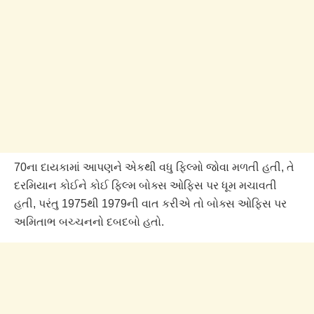
70ના દાયકામાં આપણને એકથી વધુ ફિલ્મો જોવા મળતી હતી, તે
દરમિયાન કોઈને કોઈ ફિલ્મ બોક્સ ઓફિસ પર ધૂમ મચાવતી
હતી, પરંતુ 1975થી 1979ની વાત કરીએ તો બોક્સ ઓફિસ પર
અમિતાભ બચ્ચનનો દબદબો હતો.