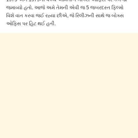
જમાવ્યો હતો. આજે અમે તેમની એવી જ 5 જબરદસ્ત ફિલ્મો
વિશે વાત કરવા જઈ રહ્યા છીએ, જે રિલીઝની સાથે જ બોક્સ
ઓફિસ પર હિટ થઈ હતી.