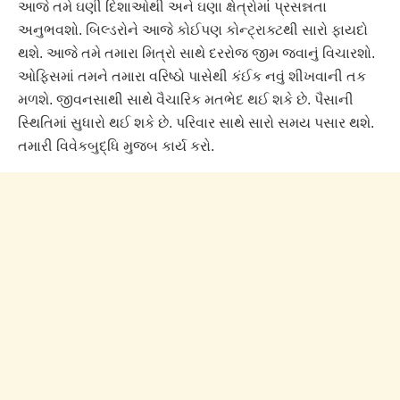
આજે તમે ઘણી દિશાઓથી અને ઘણા ક્ષેત્રોમાં પ્રસન્નતા
અનુભવશો. બિલ્ડરોને આજે કોઈપણ કોન્ટ્રાક્ટથી સારો ફાયદો
થશે. આજે તમે તમારા મિત્રો સાથે દરરોજ જીમ જવાનું વિચારશો.
ઓફિસમાં તમને તમારા વરિષ્ઠો પાસેથી કંઈક નવું શીખવાની તક
મળશે. જીવનસાથી સાથે વૈચારિક મતભેદ થઈ શકે છે. પૈસાની
સ્થિતિમાં સુધારો થઈ શકે છે. પરિવાર સાથે સારો સમય પસાર થશે.
તમારી વિવેકબુદ્ધિ મુજબ કાર્ય કરો.