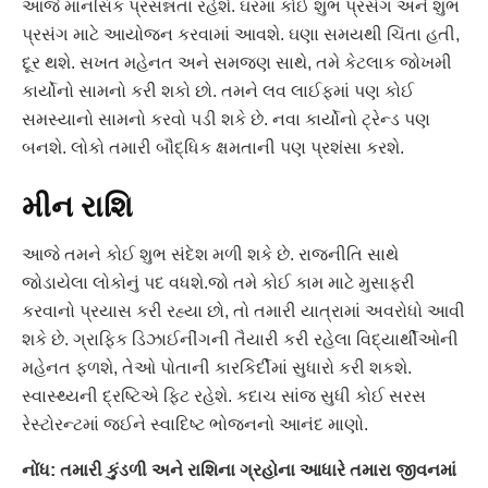
આજે માનસિક પ્રસન્નતા રહેશે. ઘરમાં કોઈ શુભ પ્રસંગ અને શુભ
પ્રસંગ માટે આયોજન કરવામાં આવશે. ઘણા સમયથી ચિંતા હતી,
દૂર થશે. સખત મહેનત અને સમજણ સાથે, તમે કેટલાક જોખમી
કાર્યોનો સામનો કરી શકો છો. તમને લવ લાઈફમાં પણ કોઈ
સમસ્યાનો સામનો કરવો પડી શકે છે. નવા કાર્યોનો ટ્રેન્ડ પણ
બનશે. લોકો તમારી બૌદ્ધિક ક્ષમતાની પણ પ્રશંસા કરશે.
મીન રાશિ
આજે તમને કોઈ શુભ સંદેશ મળી શકે છે. રાજનીતિ સાથે
જોડાયેલા લોકોનું પદ વધશે.જો તમે કોઈ કામ માટે મુસાફરી
કરવાનો પ્રયાસ કરી રહ્યા છો, તો તમારી યાત્રામાં અવરોધો આવી
શકે છે. ગ્રાફિક ડિઝાઈનીંગની તૈયારી કરી રહેલા વિદ્યાર્થીઓની
મહેનત ફળશે, તેઓ પોતાની કારકિર્દીમાં સુધારો કરી શકશે.
સ્વાસ્થ્યની દ્રષ્ટિએ ફિટ રહેશે. કદાચ સાંજ સુધી કોઈ સરસ
રેસ્ટોરન્ટમાં જઈને સ્વાદિષ્ટ ભોજનનો આનંદ માણો.
નોંધ: તમારી કુંડળી અને રાશિના ગ્રહોના આધારે તમારા જીવનમાં