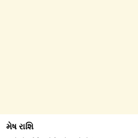
મેષ રાશિ