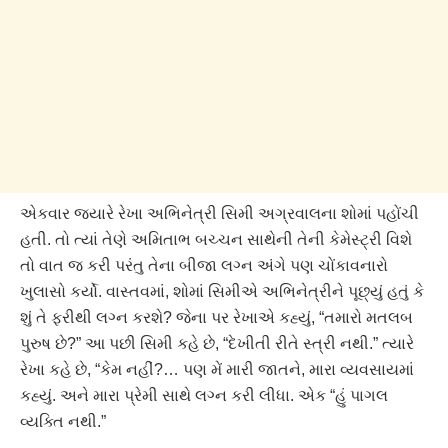
એકવાર જ્યારે રેખા અભિનેત્રી સિમી અગ્રવાલના શોમાં પહોંચી
હતી. તો ત્યાં તેણે અમિતાભ બચ્ચન સાથેની તેની કેમેસ્ટ્રી વિશે
તો વાત જ કરી પરંતુ તેના બીજા લગ્ન અંગે પણ ચોંકાવનારો
ખુલાસો કર્યો. વાસ્તવમાં, શોમાં સિમીએ અભિનેત્રીને પૂછ્યું હતું કે
શું તે ફરીથી લગ્ન કરશે? જેના પર રેખાએ કહ્યું, “તમારો મતલબ
પુરુષ છે?” આ પછી સિમી કહે છે, “દેખીતી રીતે સ્ત્રી નથી.” ત્યારે
રેખા કહે છે, “કેમ નહીં?… પણ મેં મારી જાતને, મારા વ્યવસાયમાં
કહ્યું. અને મારા પ્રેમી સાથે લગ્ન કરી લીધા. એક “હું પાગલ
વ્યક્તિ નથી.”