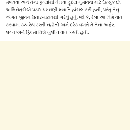
મેળવવા અને તેના કૃત્યોથી તેમના હૃદય ગુમાવવા માટે ઉત્સુક છે.
અભિનેત્રીએ પડદા પર ઘણી ખ્યાતિ હાંસલ કરી હતી, પરંતુ તેનું
અંગત જીવન ઉતાર-ચઢાવથી ભરેલું હતું. જો કે, રેખા આ વિશે વાત
કરવામાં ક્યારેય ડરતી નહોતી અને દરેક વખતે તે તેના અફેર,
લગ્ન અને ફિલ્મો વિશે ખુલીને વાત કરતી હતી.