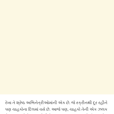
રેખા તે શ્રેષ્ઠ અભિનેત્રીઓમાંની એક છે. જે સ્ક્રીનથી દૂર રહીને
પણ ચાહકોના દિલમાં વસે છે. આજે પણ, ચાહકો તેની એક ઝલક