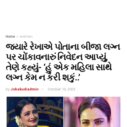
Home
મનોરંજન
જ્યારે રેખાએ પોતાના બીજા લગ્ન
પર ચોંકાવનારું નિવેદન આપ્યું,
તેણે કહ્યું- ‘હું એક મહિલા સાથે
લગ્ન કેમ ન કરી શકું..’
by
Jobakudiadmin
October 10, 2023