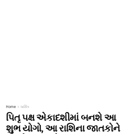
Home
ધાર્મિક
પિતૃ પક્ષ એકાદશીમાં બનશે આ
શુભ યોગો, આ રાશિના જાતકોને