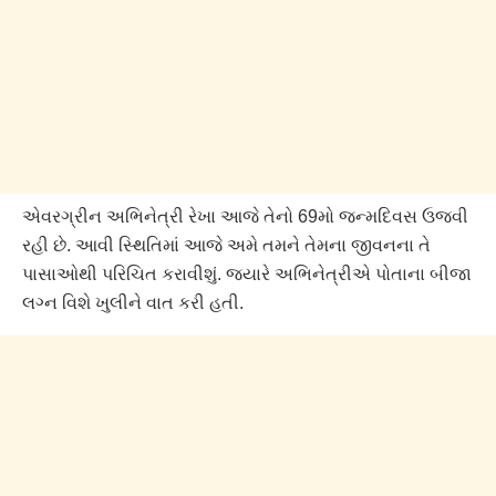
એવરગ્રીન અભિનેત્રી રેખા આજે તેનો 69મો જન્મદિવસ ઉજવી
રહી છે. આવી સ્થિતિમાં આજે અમે તમને તેમના જીવનના તે
પાસાઓથી પરિચિત કરાવીશું. જ્યારે અભિનેત્રીએ પોતાના બીજા
લગ્ન વિશે ખુલીને વાત કરી હતી.