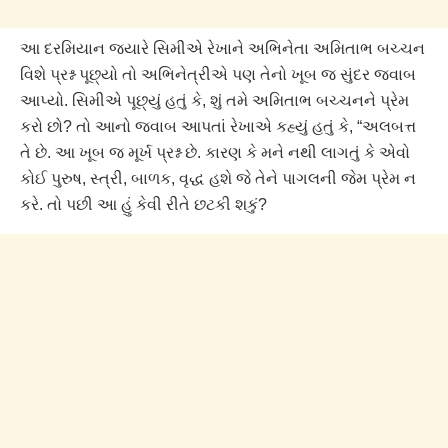
આ દરમિયાન જ્યારે સિમીએ રેખાને અભિનેતા અમિતાભ બચ્ચન
વિશે પ્રશ્ન પૂછ્યો તો અભિનેત્રીએ પણ તેનો ખૂબ જ સુંદર જવાબ
આપ્યો. સિમીએ પૂછ્યું હતું કે, શું તમે અમિતાભ બચ્ચનને પ્રેમ
કરો છો? તો આનો જવાબ આપતાં રેખાએ કહ્યું હતું કે, “અલબત્ત
તે છે. આ ખૂબ જ મૂર્ખ પ્રશ્ન છે. કારણ કે મને નથી લાગતું કે એવો
કોઈ પુરુષ, સ્ત્રી, બાળક, વૃદ્ધ હશે જે તેને પાગલની જેમ પ્રેમ ન
કરે. તો પછી આ હું કેવી રીતે છટકી શકું?